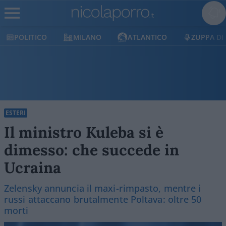
POLITICO
MILANO
ATLANTICO
ZUPPA DI P
ESTERI
Il ministro Kuleba si è
dimesso: che succede in
Ucraina
Zelensky annuncia il maxi-rimpasto, mentre i
russi attaccano brutalmente Poltava: oltre 50
morti