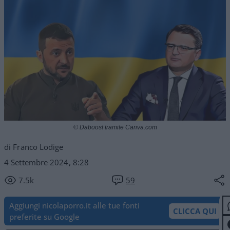
© Daboost tramite Canva.com
di Franco Lodige
4 Settembre 2024, 8:28
7.5k
59
Aggiungi nicolaporro.it alle tue fonti
CLICCA QUI
preferite su Google