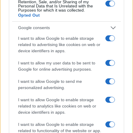
Retention, Sale, and/or Sharing of my
Personal Data that Is Unrelated with the
confermato che ci sono molti militari tra le vittime
Purposes for which it was collected.
dell’attacco russo a Poltava. In una nota, fanno
Opted Out
sapere che ci sono “decine di morti e centinaia di
Google consents
feriti: abbiamo perso i nostri coraggiosi ucraini, i
nostri fratelli e sorelli, i soldati”. La rabbia per la
I want to allow Google to enable storage
related to advertising like cookies on web or
mattanza è tanta, Zelensky non ha utilizzato troppi
device identifiers in apps.
giri di parole rivolgendosi al Cremlino: “
La feccia
russa pagherà sicuramente
“. Il numero uno di
I want to allow my user data to be sent to
Google for online advertising purposes.
Kiev ha colto l’occasione per chiedere – ancora –
sistemi di difesa aerea e missili: “Ogni giorno di
I want to allow Google to send me
ritardo significa più vite perse”. Ma non è tutto.
personalized advertising.
Attenzione anche agli altri fronti: Dde persone
I want to allow Google to enable storage
sono rimaste uccise, tra loro un bambino di 8
related to analytics like cookies on web or
anni, nell’attacco sferrato dalle forze russe nella
device identifiers in apps.
tarda serata di lunedì contro la città
ucraina
di
I want to allow Google to enable storage
Zaporizhzhia.
related to functionality of the website or app.