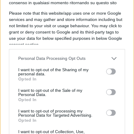
consenso in qualsiasi momento ritornando su questo sito
drammatico: 51 morti e oltre 250 feriti.
Please note that this website/app uses one or more Google
services and may gather and store information including but
not limited to your visit or usage behaviour. You may click to
grant or deny consent to Google and its third-party tags to
Leggi anche:
use your data for below specified purposes in below Google
consent section.
La Germania taglia i fondi a Zelensky
Personal Data Processing Opt Outs
Quella di Poltava è stata una
strage brutale
e si
I want to opt-out of the Sharing of my
personal data.
teme il peggio: il bilancio potrebbe salire
Opted In
ulteriormente nel corso delle prossime ore. Il
I want to opt-out of the Sale of my
governatore locale, Philipp Pronin, ha parlato di
Personal Data.
Opted In
uno scenario “terribile”, invitando la popolazione a
donare il sangue. In base alla prima ricostruzione
I want to opt-out of processing my
Personal Data for Targeted Advertising.
fornita dalle autorità, l’allarme anti-aereo sarebbe
Opted In
suonato, ma i missili avrebbe colpito quasi
I want to opt-out of Collection, Use,
contestualmente. Le Forze armate ucraine hanno