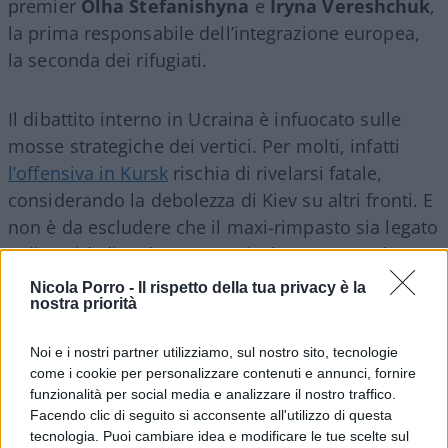
premier
Olha Stefanishyna
e
Iryna Vereshchuk
,
la prima responsabile dell’integrazione europea,
la seconda dei rifugiati.
Il dibattito interno in Ucraina è infuocato sulle
mosse strategiche dei vertici. Per molti, infatti
l’offensiva in Kursk
rischia di rivelarsi fatale,
considerando la debolezza di Kiev su altri fronti. E
non è da escludere che il maxi-rimpasto sia legato
a diversità di vedute. In particolare sorprendono
le dimissioni di Kuleba, di cui ieri si vociferava un
Nicola Porro -
Il rispetto della tua privacy è la
nostra priorità
siluramento, in prima linea sin dall’inizio del
conflitto. Quella di ieri è stata una giornata
Noi e i nostri partner utilizziamo, sul nostro sito, tecnologie
particolarmente pesante per il Paese di Zelensky:
come i cookie per personalizzare contenuti e annunci, fornire
le forze di Putin hanno lanciato missili balistici
funzionalità per social media e analizzare il nostro traffico.
sulla città di
Poltava
, colpendo diversi edifici tra
Facendo clic di seguito si acconsente all'utilizzo di questa
tecnologia. Puoi cambiare idea e modificare le tue scelte sul
cui un istituto scolastico e un ospedale. Bilancio