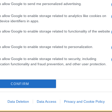
to allow Google to send me personalized advertising.
o allow Google to enable storage related to analytics like cookies on
po scontri, devastazioni, assalti ai cortei o
evice identifiers in apps.
iazza non contro chi spacca, ma contro chi
o allow Google to enable storage related to functionality of the website
chiedere rispetto delle regole. Guai a
bertà, ma solo la legge del più forte.
o allow Google to enable storage related to personalization.
eterno conflitto d’interessi ideologico. Da
o allow Google to enable storage related to security, including
a responsabile, pronta a governare.
cation functionality and fraud prevention, and other user protection.
ne ombelicale con un certo mondo
no a prescindere”. E allora balbetta.
Accusa.
CONFIRM
Data Deletion
Data Access
Privacy and Cookie Policy