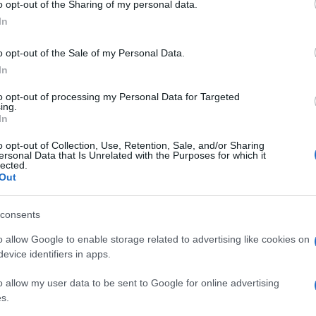
sul dossier sicurezza riesce nell’impresa di
o opt-out of the Sharing of my personal data.
ai chiedere scusa.
In
o opt-out of the Sale of my Personal Data.
In
c’è un’aggressione, una rissa, un quartiere
to opt-out of processing my Personal Data for Targeted
ontro il governo: “Dov’eravate?”,
ing.
fallito”. Poi però, quando lo Stato prova a
In
ll’ordine, regole un po’ meno elastiche —
o opt-out of Collection, Use, Retention, Sale, and/or Sharing
ersonal Data that Is Unrelated with the Purposes for which it
uritario”, “Criminalizzazione del dissenso”,
lected.
. O la sicurezza è un problema serio, oppure
Out
versario politico.
consents
non piace quando diventa concreta. Le piace
o allow Google to enable storage related to advertising like cookies on
evice identifiers in apps.
lk show. Ma quando si traduce in poliziotti
ora no: improvvisamente il problema non sono
o allow my user data to be sent to Google for online advertising
n sono più i delinquenti, ma le divise.
Non
s.