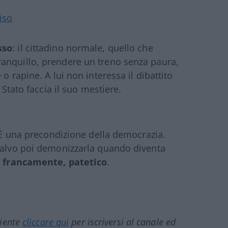
riso
sso
: il cittadino normale, quello che
anquillo, prendere un treno senza paura,
o rapine. A lui non interessa il dibattito
 Stato faccia il suo mestiere.
. È una precondizione della democrazia.
 salvo poi demonizzarla quando diventa
, francamente, patetico
.
ciente
cliccare qui
per iscriversi al canale ed