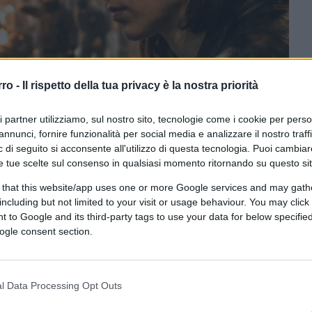
rro -
Il rispetto della tua privacy è la nostra priorità
ri partner utilizziamo, sul nostro sito, tecnologie come i cookie per pers
annunci, fornire funzionalità per social media e analizzare il nostro traff
 di seguito si acconsente all'utilizzo di questa tecnologia. Puoi cambiar
e tue scelte sul consenso in qualsiasi momento ritornando su questo si
I tramite DALL·E di OpenAI
 that this website/app uses one or more Google services and may gath
including but not limited to your visit or usage behaviour. You may click 
 to Google and its third-party tags to use your data for below specifi
ferite su Google
CLICCA QUI
ogle consent section.
sione quasi svizzera. Prima pagina, titolo
icurezza
”. Seconda pagina, stesso giorno o
l Data Processing Opt Outs
ne, Stato di polizia”. Cambiano i titoli, non