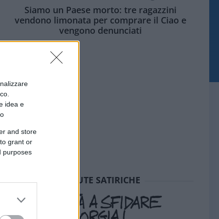
Siamo un Paese morto: tre ragazzini
vendono limonata per comprare il Ciao e
vengono denunciati
onalizzare
ico.
e idea e
to
er and store
to grant or
ed purposes
SEDUTE SATIRICHE