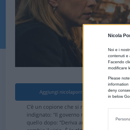
Nicola Po
Noi e i nost
contenuti e 
Facendo clic
modificare l
Immagine generata da A
Please note
information 
deny consent
Aggiungi nicolaporro.it alle tue fonti pre
in below Go
C’è un copione che si ripete con una preci
indignato: “Il governo non garantisce la
s
Persona
quello dopo: “Deriva autoritaria, repressio