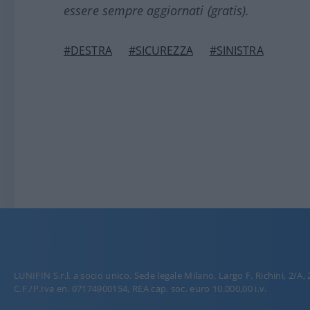
essere sempre aggiornati (gratis).
#DESTRA
#SICUREZZA
#SINISTRA
LUNIFIN S.r.l. a socio unico. Sede legale Milano, Largo F. Richini, 2/A,
C.F./P.Iva en. 07174900154, REA cap. soc. euro 10.000,00 i.v.