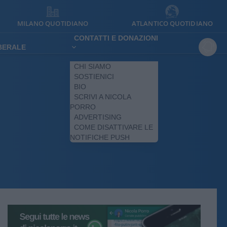
MILANO QUOTIDIANO
ATLANTICO QUOTIDIANO
CONTATTI E DONAZIONI
IBERALE
CHI SIAMO
SOSTIENICI
BIO
SCRIVI A NICOLA
PORRO
ADVERTISING
COME DISATTIVARE LE
NOTIFICHE PUSH