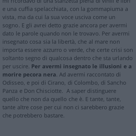
mi ricordavo di una stanzetta piena di vinili e libri
e una cuffia spelacchiata, con la gommapiuma a
vista, ma da cui la sua voce usciva come un
sogno. E gli avrei detto grazie ancora per avermi
dato le parole quando non le trovavo. Per avermi
insegnato cosa sia la libertà, che al mare non
importa essere azzurro o verde, che certe crisi son
soltanto segno di qualcosa dentro che sta urlando
per uscire.
Per avermi insegnato le illusioni e a
morire pecora nera
. Ad avermi raccontato di
Odisseo, e poi di Cirano, di Colombo, di Sancho
Panza e Don Chisciotte. A saper distinguere
quello che non da quello che è. E tante, tante,
tante altre cose per cui non ci sarebbero grazie
che potrebbero bastare.