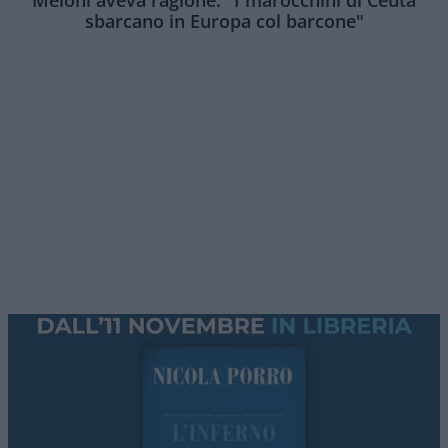
Meloni aveva ragione: "I marocchini di Ceuta
sbarcano in Europa col barcone"