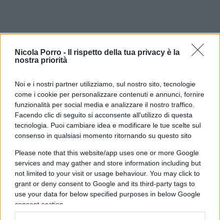
Forse è proprio questa l’occasione che resta
Nicola Porro -
Il rispetto della tua privacy è la
nostra priorità
ancora da cogliere.
Fare della Corte non un
ostacolo all’amministrazione, ma una
Noi e i nostri partner utilizziamo, sul nostro sito, tecnologie
moderna infrastruttura della buona
come i cookie per personalizzare contenuti e annunci, fornire
amministrazione
: più veloce nei giudizi, più forte
funzionalità per social media e analizzare il nostro traffico.
nell’analisi dei dati, più chiara nel distinguere
Facendo clic di seguito si acconsente all'utilizzo di questa
tecnologia. Puoi cambiare idea e modificare le tue scelte sul
l’errore dall’illecito e più comprensibile persino ai
consenso in qualsiasi momento ritornando su questo sito
cittadini.
Please note that this website/app uses one or more Google
services and may gather and store information including but
Perché chi amministra in buona fede deve poter
not limited to your visit or usage behaviour. You may click to
firmare senza paura.
Ma chi paga le tasse deve
grant or deny consent to Google and its third-party tags to
use your data for below specified purposes in below Google
poter dormire altrettanto tranquillo
, sapendo
consent section.
che qualcuno continua a controllare come