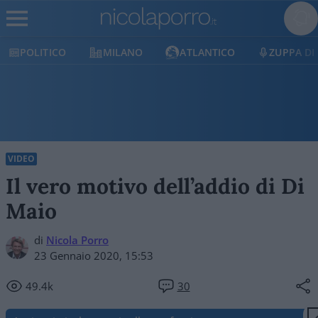
POLITICO
MILANO
ATLANTICO
ZUPPA DI
VIDEO
Il vero motivo dell’addio di Di
Maio
di
Nicola Porro
23 Gennaio 2020, 15:53
49.4k
30