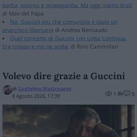
barba, eskimo e propaganda. Ma oggi siamo tristi
di Max del Papa
No, Guccini più che comunista è stato un
anarchico libertario
di Andrea Bernaudo
Quel concerto di Guccini con Lotta Continua.
Era troppo e me ne andai
di Rino Cammilleri
Volevo dire grazie a Guccini
di
Guglielmo Mastroianni
1.8k
5
8 Agosto 2026, 17:39