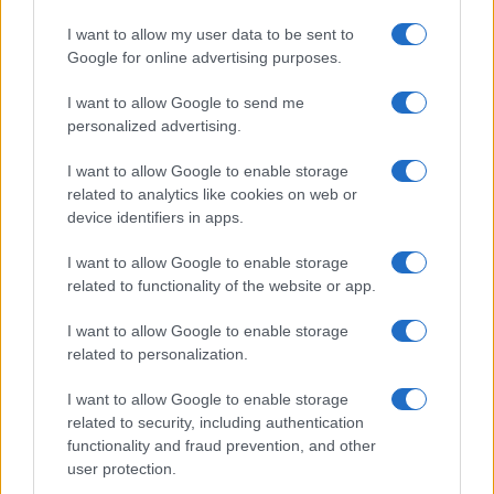
Caro Porro, la sinistra lo
I want to allow my user data to be sent to
voleva. Ma Guccini era un
Google for online advertising purposes.
battitore libero
I want to allow Google to send me
personalized advertising.
Il cantautore non era coercibile all'ottusa
militanza che è tanto gradita al potere
I want to allow Google to enable storage
related to analytics like cookies on web or
di
La Posta
device identifiers in apps.
1.7k
2
8 Agosto 2026, 18:00
I want to allow Google to enable storage
related to functionality of the website or app.
I want to allow Google to enable storage
related to personalization.
I want to allow Google to enable storage
related to security, including authentication
functionality and fraud prevention, and other
user protection.