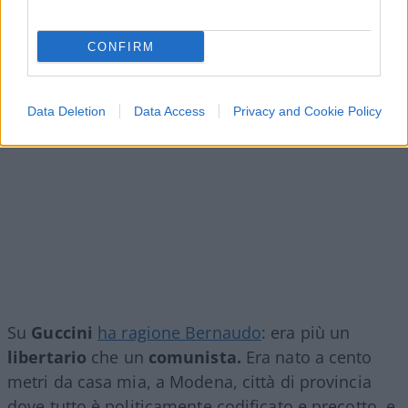
CONFIRM
Data Deletion
Data Access
Privacy and Cookie Policy
Su
Guccini
ha ragione Bernaudo
: era più un
libertario
che un
comunista.
Era nato a cento
metri da casa mia, a Modena, città di provincia
dove tutto è politicamente codificato e precotto, e