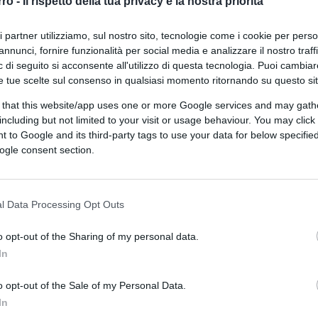
rro -
Il rispetto della tua privacy è la nostra priorità
ri partner utilizziamo, sul nostro sito, tecnologie come i cookie per pers
annunci, fornire funzionalità per social media e analizzare il nostro traff
 di seguito si acconsente all'utilizzo di questa tecnologia. Puoi cambiar
itica fiscale adottata dalla Gran Bretagna e
e tue scelte sul consenso in qualsiasi momento ritornando su questo si
“Il Regno Unito è sotto esame con un
ilt. Questa volatilità evidenzia come la
 that this website/app uses one or more Google services and may gath
including but not limited to your visit or usage behaviour. You may click 
portante per i mercati rispetto a un
 to Google and its third-party tags to use your data for below specifi
ers rimarcando come questo non sia una
ogle consent section.
ntrario l’invecchiamento demografico e la
presa la Difesa per fare fronte allo
di Gaza, porteranno a livelli di indebitamento
l Data Processing Opt Outs
antico.
o opt-out of the Sharing of my personal data.
In
ni
o opt-out of the Sale of my Personal Data.
tuttavia, rappresenterà il limite ultimo di
In
é gli Stati dovranno fare i conti con