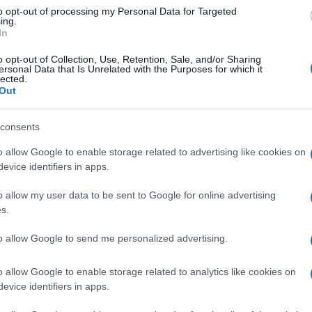
to opt-out of processing my Personal Data for Targeted
bliche. Di questo il nostro Paese ne sa
ing.
In
ni azionarie possono essere sostenute se i
po. Con il rendimento dei titoli di Stato
o opt-out of Collection, Use, Retention, Sale, and/or Sharing
ersonal Data that Is Unrelated with the Purposes for which it
 intorno al 4,8%, stiamo iniziando a entrare
lected.
ni azionarie rispetto alle obbligazioni.
Out
i può allontanare il denaro dal mercato
consents
mento per le aziende”, mette in chiaro
o allow Google to enable storage related to advertising like cookies on
evice identifiers in apps.
ti
o allow my user data to be sent to Google for online advertising
s.
esa, quella collegata al sensore che misura
to allow Google to send me personalized advertising.
per la capitalizzazione di mercato. In
osiddette “
Magnifiche sette
” ha finito con
o allow Google to enable storage related to analytics like cookies on
mento dei colossi Tech
creati da un
evice identifiers in apps.
rdari. Sia chiaro a differenza della bolla