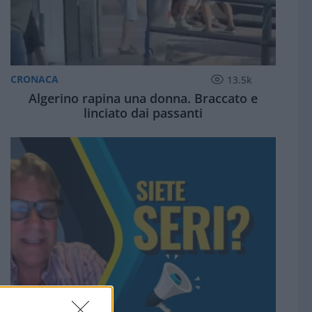
CRONACA
13.5k
Algerino rapina una donna. Braccato e
linciato dai passanti