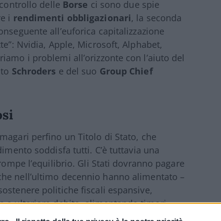
 controllo delle
Borse
ci sono due spie
re i
rendimenti obbligazionari
, la seconda
nseguente all’euforica capitalizzazione
te”: Nvidia, Apple, Microsoft, Alphabet,
iamo i problemi all’orizzonte con l’aiuto del
ito
Schroders
e del suo
Group Chief
si
magari perfino un Titolo di Stato, che
dimento soddisfa tutti. C’è tuttavia una
 rompe l’equilibrio. Gli Stati dovranno pagare
he nell’ultimo decennio hanno alimentato –
ostenere politiche fiscali espansive,
 a ulteriore debito, alimentando timori
ermine.