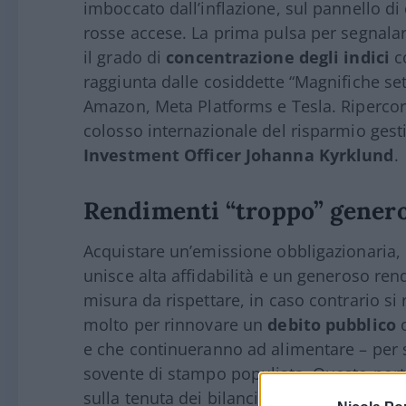
imboccato dall’inflazione, sul pannello di
rosse accese. La prima pulsa per segnala
il grado di
concentrazione degli indici
co
raggiunta dalle cosiddette “Magnifiche set
Amazon, Meta Platforms e Tesla. Ripercorr
colosso internazionale del risparmio gest
Investment Officer Johanna Kyrklund
.
Rendimenti “troppo” genero
Acquistare un’emissione obbligazionaria, 
unisce alta affidabilità e un generoso ren
misura da rispettare, in caso contrario si
molto per rinnovare un
debito pubblico
c
e che continueranno ad alimentare – per s
sovente di stampo populista. Questo porta
sulla tenuta dei bilanci pubblici a lungo t