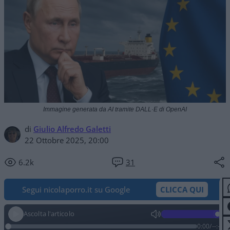
Immagine generata da AI tramite DALL·E di OpenAI
di
Giulio Alfredo Galetti
22 Ottobre 2025, 20:00
6.2k
31
Segui nicolaporro.it su Google
CLICCA QUI
Ascolta l'articolo
0:00
/
--:--