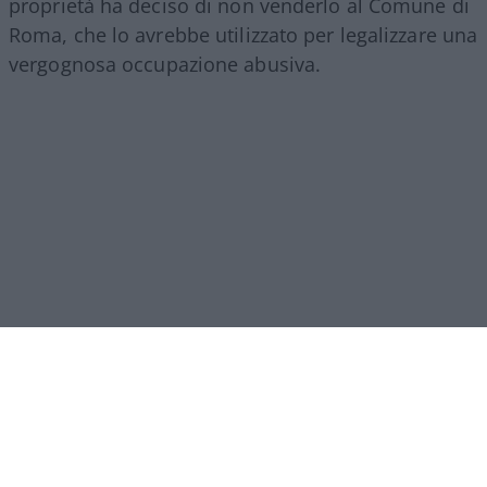
proprietà ha deciso di non venderlo al Comune di
Roma, che lo avrebbe utilizzato per legalizzare una
vergognosa occupazione abusiva.
Irritato deve essere chi da 13 anni ha la proprietà
ma non il possesso dell’immobile.