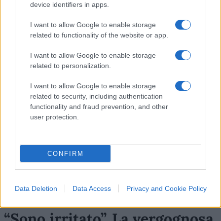
device identifiers in apps.
I want to allow Google to enable storage
31
related to functionality of the website or app.
Leggi i commenti
I want to allow Google to enable storage
related to personalization.
SEDUTE SATIRICHE
I want to allow Google to enable storage
Vignetta del 07/08/2026
related to security, including authentication
functionality and fraud prevention, and other
user protection.
Vai all'archivio delle vignette
CONFIRM
Data Deletion
Data Access
Privacy and Cookie Policy
“Sono irritato”. La vergognosa