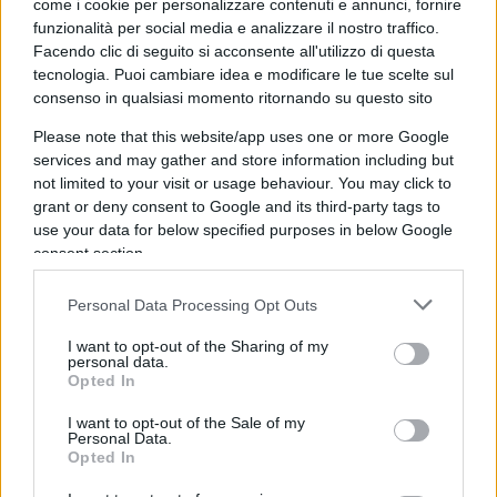
come i cookie per personalizzare contenuti e annunci, fornire
Leggi anche:
funzionalità per social media e analizzare il nostro traffico.
Facendo clic di seguito si acconsente all'utilizzo di questa
Putin non vuole la pace
tecnologia. Puoi cambiare idea e modificare le tue scelte sul
consenso in qualsiasi momento ritornando su questo sito
Nuove sanzioni
Please note that this website/app uses one or more Google
services and may gather and store information including but
not limited to your visit or usage behaviour. You may click to
grant or deny consent to Google and its third-party tags to
Con il 19° pacchetto di
sanzioni
, atteso entro le
use your data for below specified purposes in below Google
prossime due settimane l’UE aumenterà le navi
consent section.
sanzionate da 400 a 560. Parallelamente, Bruxelles
Personal Data Processing Opt Outs
anticipa il divieto di importazione di gas naturale
liquefatto (GNL) russo al 2027 e vieterà
I want to opt-out of the Sharing of my
personal data.
completamente l’acquisto di gas russo, anche via
Opted In
gasdotto, dal 2028. I contratti a breve termine
I want to opt-out of the Sale of my
saranno validi fino a giugno 2026, quelli a lungo
Personal Data.
Opted In
termine fino al gennaio 2028.