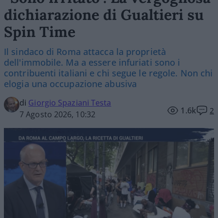
dichiarazione di Gualtieri su
Spin Time
Il sindaco di Roma attacca la proprietà
dell'immobile. Ma a essere infuriati sono i
contribuenti italiani e chi segue le regole. Non chi
elogia una occupazione abusiva
di
Giorgio Spaziani Testa
1.6k
2
7 Agosto 2026, 10:32