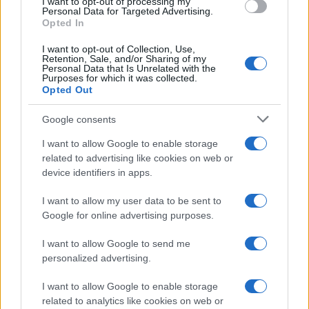
I want to opt-out of processing my
Personal Data for Targeted Advertising.
Il punto più importante
Opted In
I want to opt-out of Collection, Use,
La UE valuta l’uso di 300 miliardi di euro di
beni
Retention, Sale, and/or Sharing of my
Personal Data that Is Unrelated with the
russi congelati
, presso Euroclear in Belgio, per
Purposes for which it was collected.
finanziare un prestito a Kyiv, rimborsabile
Opted Out
successivamente, solo se la Russia pagherà i
Google consents
danni di guerra.
I want to allow Google to enable storage
related to advertising like cookies on web or
device identifiers in apps.
Giulio Galetti, 22 ottobre 2025
I want to allow my user data to be sent to
Google for online advertising purposes.
Nicolaporro.it è anche su Whatsapp. È
I want to allow Google to send me
sufficiente
cliccare qui
per iscriversi al canale ed
personalized advertising.
essere sempre aggiornati (gratis).
I want to allow Google to enable storage
related to analytics like cookies on web or
#RUSSIA
#UE