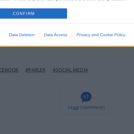
ressione delle opinioni scomode, con la
 Congresso. Ma cosa garantisce a lorsignori
CONFIRM
 di tassarli di più, i giganti del web non
Data Deletion
Data Access
Privacy and Cookie Policy
CEBOOK
#PARLER
#SOCIAL MEDIA
57
Leggi i commenti