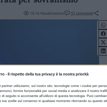
10.1k
Visualizzazioni
57
commenti
ICOLI
rro -
Il rispetto della tua privacy è la nostra priorità
ri partner utilizziamo, sul nostro sito, tecnologie come i cookie per pers
annunci, fornire funzionalità per social media e analizzare il nostro traff
 di seguito si acconsente all'utilizzo di questa tecnologia. Puoi cambiar
e tue scelte sul consenso in qualsiasi momento ritornando su questo si