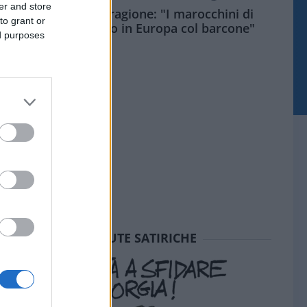
er and store
Meloni aveva ragione: "I marocchini di
to grant or
Ceuta sbarcano in Europa col barcone"
ed purposes
SEDUTE SATIRICHE