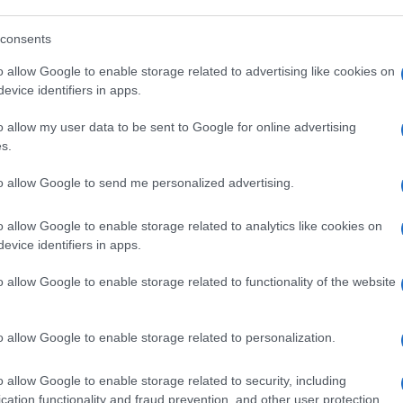
paltato la libertà d’espressione ai capricci
consents
Dorsey
ai
Bezos
. Le altre libertà, anche se
o allow Google to enable storage related to advertising like cookies on
 tolte nel nome della salute.
evice identifiers in apps.
o allow my user data to be sent to Google for online advertising
s.
zzata dalle praterie che le si schiudono, stia
c’è una realtà, un popolo che non le va a
to allow Google to send me personalized advertising.
web. Ma quel disagio resta. Anzi, si acuisce
o allow Google to enable storage related to analytics like cookies on
rom, per ora cibernetico. Dove ci porterà
evice identifiers in apps.
nese? Oscurare tutte le pagine internet
o allow Google to enable storage related to functionality of the website
a U da “contrordine, compagni”: ai tempi di
o allow Google to enable storage related to personalization.
k Obama
, o delle primavere arabe, i social
o allow Google to enable storage related to security, including
iventati un pericolo: vanno sorvegliati,
cation functionality and fraud prevention, and other user protection.