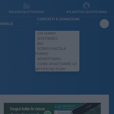
MILANO QUOTIDIANO
ATLANTICO QUOTIDIANO
CONTATTI E DONAZIONI
IBERALE
CHI SIAMO
SOSTIENICI
BIO
SCRIVI A NICOLA
PORRO
ADVERTISING
COME DISATTIVARE LE
NOTIFICHE PUSH