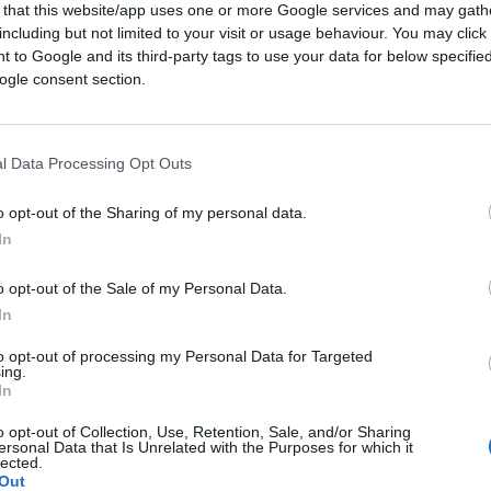
 that this website/app uses one or more Google services and may gath
including but not limited to your visit or usage behaviour. You may click 
 to Google and its third-party tags to use your data for below specifi
ogle consent section.
ferite su Google
CLICCA QUI
l Data Processing Opt Outs
o opt-out of the Sharing of my personal data.
al “alternativa” ai più tradizionali
In
 un imperdonabile crimine contro l’umanità:
uindi, è sparita dal web.
o opt-out of the Sale of my Personal Data.
In
to opt-out of processing my Personal Data for Targeted
ing.
 è un’anomalia nella luminosa storia del
In
si mai più. Così, dopo le
censure a Donald
o opt-out of Collection, Use, Retention, Sale, and/or Sharing
ler. Prima Amazon, Google e Apple lo hanno
ersonal Data that Is Unrelated with the Purposes for which it
finitivamente sconparso dalla Rete.
lected.
Out