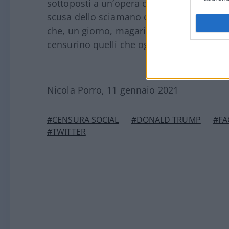
sottoposti a un’opera di sistematica sopp
scusa dello sciamano che corre dentro al
che, un giorno, magari quando si discuterà
censurino quelli che oggi fanno i censori?
Nicola Porro, 11 gennaio 2021
#CENSURA SOCIAL
#DONALD TRUMP
#FA
#TWITTER