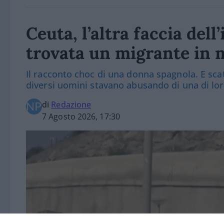
Ceuta, l’altra faccia del
trovata un migrante in 
Il racconto choc di una donna spagnola. E scat
diversi uomini stavano abusando di una di lo
di
Redazione
7 Agosto 2026, 17:30