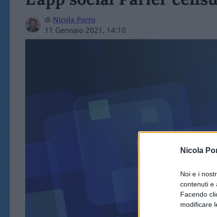
di
Nicola Porro
11 Gennaio 2021, 14:10
ART
Nicola Po
Noi e i nost
contenuti e 
Facendo clic
modificare l