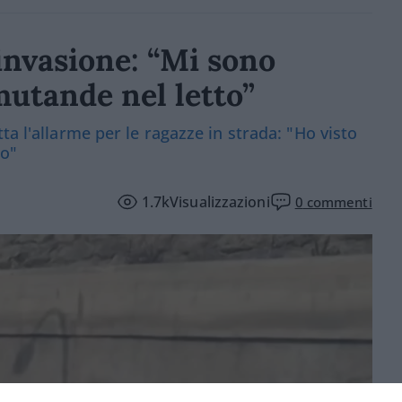
l’invasione: “Mi sono
mutande nel letto”
ta l'allarme per le ragazze in strada: "Ho visto
ro"
1.7k
Visualizzazioni
0
commenti