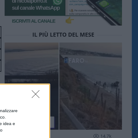
IL PIÙ LETTO DEL MESE
onalizzare
ico.
e idea e
to
ESTERI
14.7k