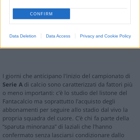
CONFIRM
Data Deletion
Data Access
Privacy and Cookie Policy
I giorni che anticipano l’inizio del campionato di
Serie A
di calcio sono caratterizzati da fattori più
o meno importanti: c’è lo studio del listone del
Fantacalcio ma soprattutto l’acquisto degli
abbonamenti per seguire allo stadio dal vivo la
propria squadra del cuore. C’è chi fa parte della
“sparuta minoranza” di laziali che l’hanno
confermato senza lasciarsi condizionare dallo