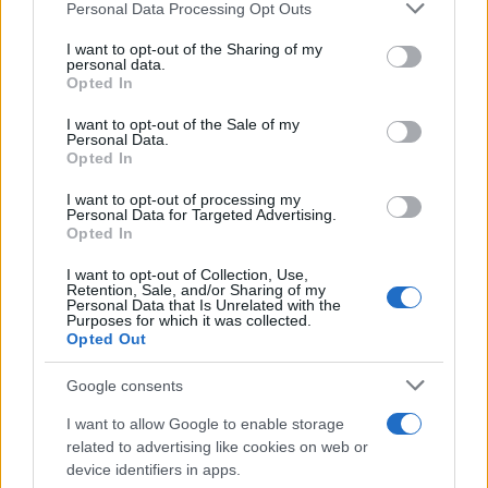
Commenta per primo
Personal Data Processing Opt Outs
I want to opt-out of the Sharing of my
personal data.
SEDUTE SATIRICHE
Opted In
Vignetta del 04/08/2026
I want to opt-out of the Sale of my
Personal Data.
Opted In
I want to opt-out of processing my
Personal Data for Targeted Advertising.
Vai all'archivio delle vignette
Opted In
I want to opt-out of Collection, Use,
Retention, Sale, and/or Sharing of my
Personal Data that Is Unrelated with the
Purposes for which it was collected.
Opted Out
Il Como e l’assurda pretesa di
Google consents
controllare chi ha già pagato
I want to allow Google to enable storage
related to advertising like cookies on web or
Il club lariano introduce presenze minime e
device identifiers in apps.