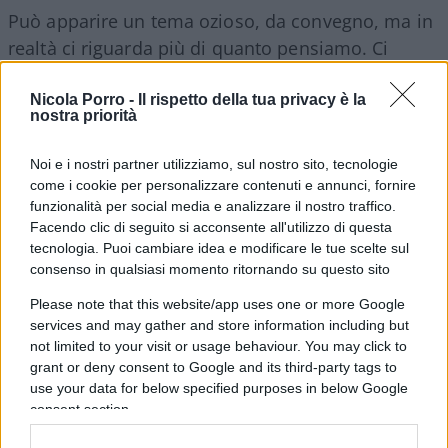
Può apparire un tema ozioso, da convegno, ma in
realtà ci riguarda più di quanto pensiamo. Ci
piaccia o no, il mondo cambia e i suoi mutamenti
riguardano e riguarderanno anche servizi più
Nicola Porro -
Il rispetto della tua privacy è la
nostra priorità
tradizionali.
Noi e i nostri partner utilizziamo, sul nostro sito, tecnologie
In questo breve estratto, l’amministratore
come i cookie per personalizzare contenuti e annunci, fornire
funzionalità per social media e analizzare il nostro traffico.
delegato di
Banca Generali
Gian Maria Mossa ci
Facendo clic di seguito si acconsente all'utilizzo di questa
illustra gli scenari.
tecnologia. Puoi cambiare idea e modificare le tue scelte sul
consenso in qualsiasi momento ritornando su questo sito
Please note that this website/app uses one or more Google
services and may gather and store information including but
not limited to your visit or usage behaviour. You may click to
#BANCHE
#SOCIAL MEDIA
grant or deny consent to Google and its third-party tags to
use your data for below specified purposes in below Google
consent section.