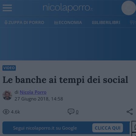
O
ECONOMIA
LIBERILIBRI
SHOP
SOSTIEN
VIDEO
Le banche ai tempi dei social
di
Nicola Porro
27 Giugno 2018, 14:58
4.6k
0
Segui nicolaporro.it su Google
CLICCA QUI