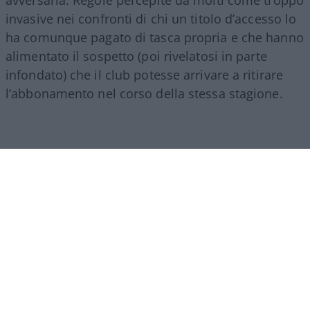
avversaria. Regole percepite da molti come troppo
invasive nei confronti di chi un titolo d’accesso lo
ha comunque pagato di tasca propria e che hanno
alimentato il sospetto (poi rivelatosi in parte
infondato) che il club potesse arrivare a ritirare
l’abbonamento nel corso della stessa stagione.