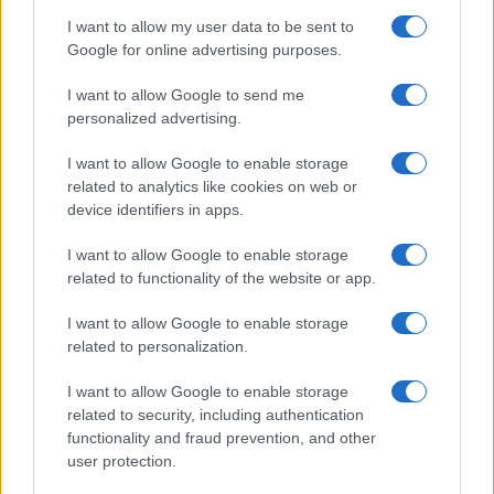
controlli sugli abbonati: pagare il posto non basta
I want to allow my user data to be sent to
più, bisogna anche dimostrare di meritarlo
Google for online advertising purposes.
di Ivan Mazzoletti
1.7k
4
I want to allow Google to send me
6 Agosto 2026, 20:00
personalized advertising.
I want to allow Google to enable storage
related to analytics like cookies on web or
device identifiers in apps.
I want to allow Google to enable storage
related to functionality of the website or app.
I want to allow Google to enable storage
related to personalization.
I want to allow Google to enable storage
related to security, including authentication
functionality and fraud prevention, and other
user protection.