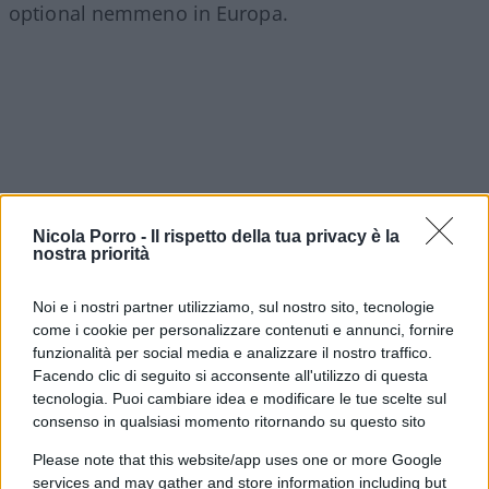
optional nemmeno in Europa.
Nicola Porro -
Il rispetto della tua privacy è la
nostra priorità
Noi e i nostri partner utilizziamo, sul nostro sito, tecnologie
come i cookie per personalizzare contenuti e annunci, fornire
funzionalità per social media e analizzare il nostro traffico.
Facendo clic di seguito si acconsente all'utilizzo di questa
Sánchez, però, ha scelto la via dello
scontro
e ha
tecnologia. Puoi cambiare idea e modificare le tue scelte sul
utilizzato la decisione di Meloni come un casus
consenso in qualsiasi momento ritornando su questo sito
belli per distrarre l’opinione pubblica dalle sue
Please note that this website/app uses one or more Google
lacune. L’Italia, però, è bene che continui sulla sua
services and may gather and store information including but