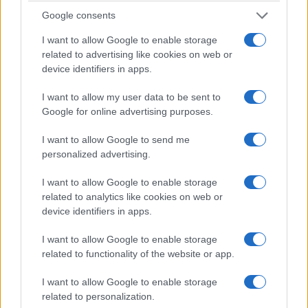
Google consents
Meloni ha un nuovo nemico
I want to allow Google to enable storage
related to advertising like cookies on web or
dentro casa
device identifiers in apps.
Vannacci e Futuro Nazionale crescono e mettono
I want to allow my user data to be sent to
il centrodestra davanti alla scelta più rischiosa
Google for online advertising purposes.
di
Claudio Romiti
I want to allow Google to send me
1.7k
7
9 Agosto 2026, 12:06
personalized advertising.
I want to allow Google to enable storage
related to analytics like cookies on web or
device identifiers in apps.
I want to allow Google to enable storage
related to functionality of the website or app.
I want to allow Google to enable storage
related to personalization.