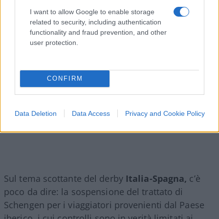
I want to allow Google to enable storage
related to security, including authentication
functionality and fraud prevention, and other
user protection.
CONFIRM
Data Deletion
Data Access
Privacy and Cookie Policy
Sul tema scottante del derby
Italia-Spagna,
c’è
poco da dire: la sospensione del trattato di
Schengen per i viaggiatori provenienti dal Paese
iberico, i cui controlli sono in verità limitati ai