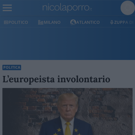
POLITICO
MILANO
ATLANTICO
ZUPPA DI
POLITICA
L’europeista involontario