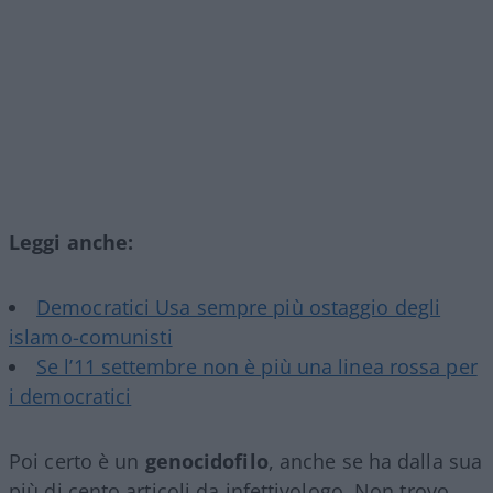
Leggi anche:
Democratici Usa sempre più ostaggio degli
islamo-comunisti
Se l’11 settembre non è più una linea rossa per
i democratici
Poi certo è un
genocidofilo
, anche se ha dalla sua
più di cento articoli da infettivologo. Non trovo