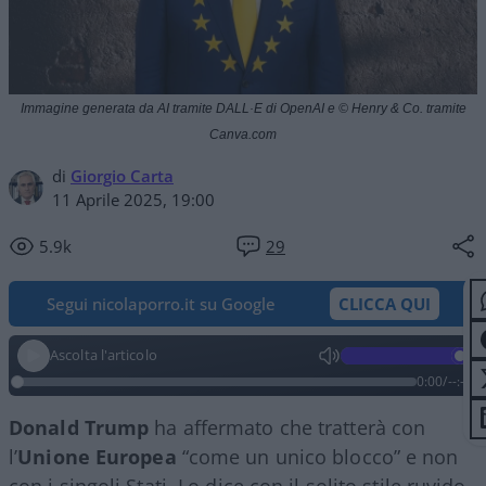
Immagine generata da AI tramite DALL·E di OpenAI e © Henry & Co. tramite
Canva.com
di
Giorgio Carta
11 Aprile 2025, 19:00
5.9k
29
Segui nicolaporro.it su Google
CLICCA QUI
Ascolta l'articolo
0:00
/
--:--
Donald
Trump
ha affermato che tratterà con
l’
Unione Europea
“come un unico blocco” e non
con i singoli Stati. Lo dice con il solito stile ruvido,