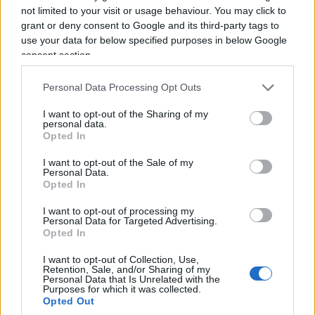
strada: difendere i confini, proteggere i cittadini e
not limited to your visit or usage behaviour. You may click to
rifiutare ogni forma di pressione indebita.
grant or deny consent to Google and its third-party tags to
use your data for below specified purposes in below Google
consent section.
Alessandro Bonelli, 9 agosto 2026
Personal Data Processing Opt Outs
I want to opt-out of the Sharing of my
personal data.
Opted In
I want to opt-out of the Sale of my
Personal Data.
Opted In
I want to opt-out of processing my
Personal Data for Targeted Advertising.
Opted In
I want to opt-out of Collection, Use,
Retention, Sale, and/or Sharing of my
Personal Data that Is Unrelated with the
Purposes for which it was collected.
Opted Out