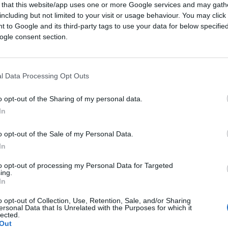
 that this website/app uses one or more Google services and may gath
including but not limited to your visit or usage behaviour. You may click 
 to Google and its third-party tags to use your data for below specifi
ogle consent section.
03:42
l Data Processing Opt Outs
o opt-out of the Sharing of my personal data.
ntato dai media) e la legittima difesa sono
In
scorsa puntata di Quarta Repubblica. Da una
o opt-out of the Sale of my Personal Data.
favorevole all’uso delle armi per chi si vede
In
l’altra l’attore
Moni Ovadia
e il direttore
la risposta violenta dinanzi all’aggressione.
to opt-out of processing my Personal Data for Targeted
ing.
In
ll’Occidente le responsabilità delle
o opt-out of Collection, Use, Retention, Sale, and/or Sharing
 collegate…
ersonal Data that Is Unrelated with the Purposes for which it
lected.
Out