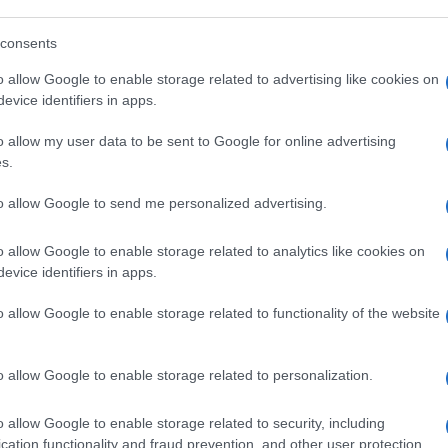
consents
RO SANSONETTI
o allow Google to enable storage related to advertising like cookies on
evice identifiers in apps.
31
o allow my user data to be sent to Google for online advertising
s.
Leggi i commenti
to allow Google to send me personalized advertising.
o allow Google to enable storage related to analytics like cookies on
evice identifiers in apps.
o allow Google to enable storage related to functionality of the website
sa di controllare chi ha
o allow Google to enable storage related to personalization.
ntrolli sugli abbonati: pagare il posto non
o allow Google to enable storage related to security, including
arlo
cation functionality and fraud prevention, and other user protection.