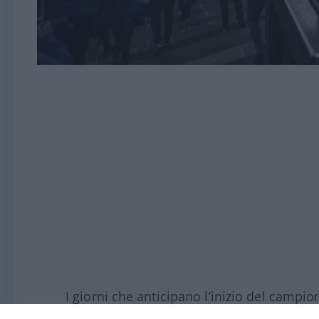
I giorni che anticipano l’inizio del campi
da fattori più o meno importanti: c’è lo s