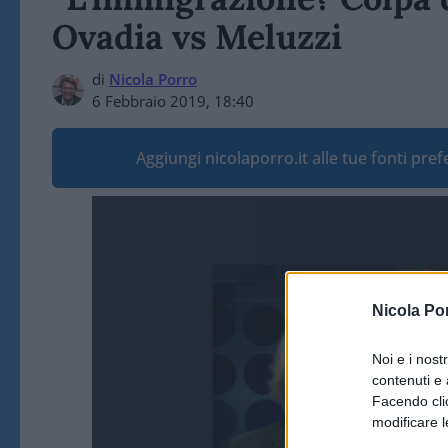
Ovadia vs Meluzzi
di
Nicola Porro
6 Febbraio 2019, 18:40
Aggiungi nicolaporro.it alle tue fonti pre
Video
Player
Nicola Po
Noi e i nost
contenuti e 
Facendo clic
modificare l