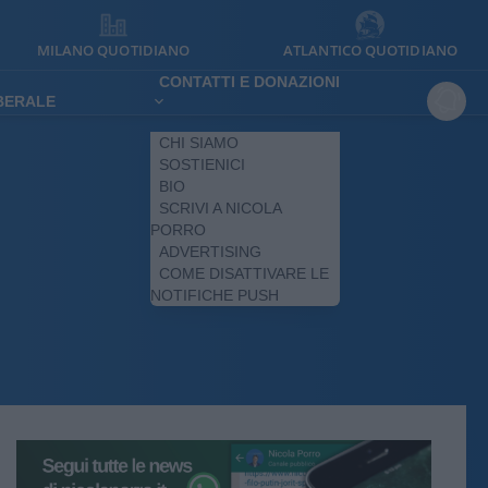
MILANO QUOTIDIANO
ATLANTICO QUOTIDIANO
CONTATTI E DONAZIONI
IBERALE
CHI SIAMO
SOSTIENICI
BIO
SCRIVI A NICOLA
PORRO
ADVERTISING
COME DISATTIVARE LE
NOTIFICHE PUSH