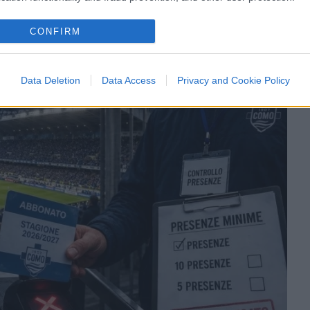
1.4k
Visualizzazioni
2
commenti
CONFIRM
Data Deletion
Data Access
Privacy and Cookie Policy