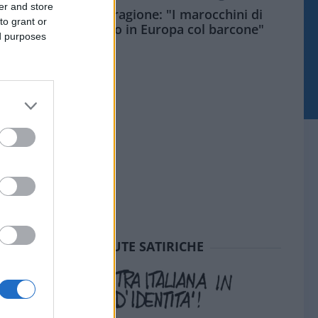
er and store
Meloni aveva ragione: "I marocchini di
to grant or
Ceuta sbarcano in Europa col barcone"
ed purposes
SEDUTE SATIRICHE