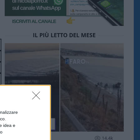
IL PIÙ LETTO DEL MESE
onalizzare
ico.
e idea e
to
ESTERI
14.4k