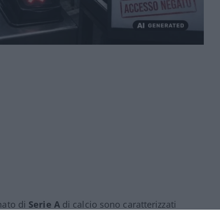
onato di
Serie A
di calcio sono caratterizzati
tudio del listone del Fantacalcio ma