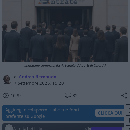
Immagine generata da AI tramite DALL·E di OpenAI
di
Andrea Bernaudo
7 Settembre 2025, 15:20
10.9k
32
Aggiungi nicolaporro.it alle tue fonti
CLICCA QUI
preferite su Google
Ascolta l'articolo