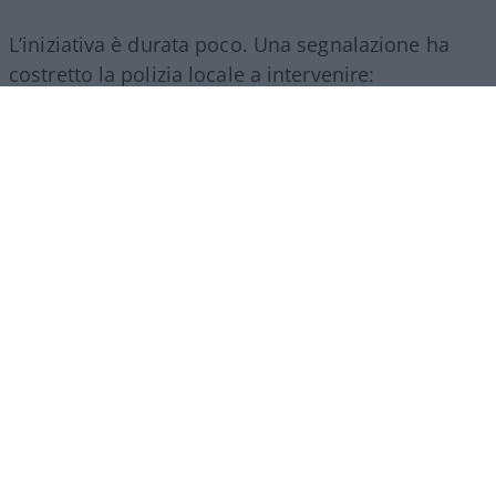
L’iniziativa è durata poco. Una segnalazione ha
costretto la polizia locale a intervenire:
ovviamente mancavano le autorizzazioni per la
somministrazione di alimenti e bevande e così i
ragazzi hanno dovuto chiudere.
Ne abbiamo
parlato in maniera più approfondita qui
.