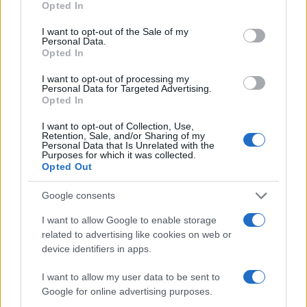
indeterminato per consolidare il potere dello
Opted In
Stato fiscale. Non si toglie un centesimo alla
I want to opt-out of the Sale of my
spesa pubblica improduttiva,
non si tocca il
Personal Data.
Opted In
sistema clientelare
che dissangua il Paese, non
si mette mano alla grande riforma fiscale e si
I want to opt-out of processing my
Personal Data for Targeted Advertising.
continua a creare posti pubblici per rafforzare il
Opted In
Leviatano tributario, che vive sul sangue dei
I want to opt-out of Collection, Use,
contribuenti. In un Paese normale, la tecnologia
Retention, Sale, and/or Sharing of my
Personal Data that Is Unrelated with the
dovrebbe servire a semplificare, ridurre i costi e
Purposes for which it was collected.
Opted Out
riequilibrare il rapporto tra fisco e cittadini. In
Italia, invece, serve ad armare ulteriormente la
Google consents
macchina oppressiva e a giustificare nuove
I want to allow Google to enable storage
assunzioni. Il risultato è un sistema in cui chi
related to advertising like cookies on web or
produce ricchezza viene schiacciato, mentre lo
device identifiers in apps.
Stato ingrassa. Ed è così da decenni.
I want to allow my user data to be sent to
Google for online advertising purposes.
Un Paese così non ha futuro.
Finché non si