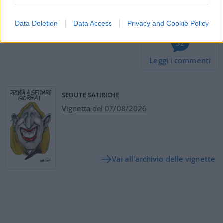
#AGENZIA DELLE ENTRATE
#FISCO
#STATO
Data Deletion
Data Access
Privacy and Cookie Policy
32
Leggi i commenti
SEDUTE SATIRICHE
Vignetta del 07/08/2026
Vai all'archivio delle vignette