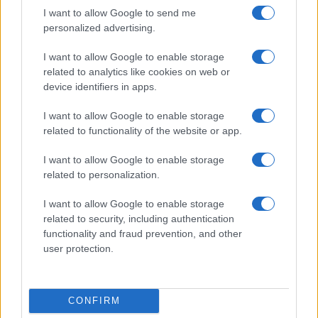
I want to allow Google to send me
spezzerà questa logica perversa, finché non si
personalized advertising.
rovescerà la gerarchia tra cittadino e Stato, l’Italia
resterà ciò che è:
un inferno fiscale e
I want to allow Google to enable storage
related to analytics like cookies on web or
burocratico
che grida vendetta, dove la libertà
device identifiers in apps.
economica viene sacrificata sull’altare di un
Leviatano famelico che continua a reclutare nuovi
I want to allow Google to enable storage
esattori invece di ridursi. E a poco serve la
related to functionality of the website or app.
propaganda del governo, questi sono i fatti.
I want to allow Google to enable storage
related to personalization.
I want to allow Google to enable storage
Andrea Bernaudo, 7 settembre 2025
related to security, including authentication
functionality and fraud prevention, and other
user protection.
Nicolaporro.it è anche su Whatsapp. È
sufficiente
cliccare qui
per iscriversi al canale ed
essere sempre aggiornati (gratis).
CONFIRM