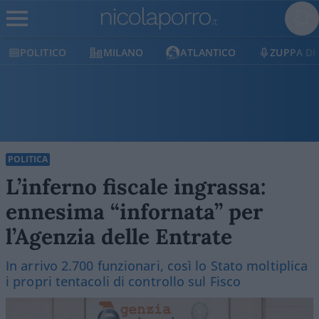
POLITICO
MILANO
ATLANTICO
ZUPPA DI
POLITICA
L’inferno fiscale ingrassa:
ennesima “infornata” per
l’Agenzia delle Entrate
In arrivo 2.700 funzionari, così lo Stato moltiplica
i propri tentacoli di controllo sul Fisco