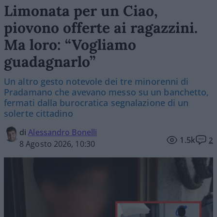
Limonata per un Ciao,
piovono offerte ai ragazzini.
Ma loro: “Vogliamo
guadagnarlo”
Un altro gesto notevole dei tre minorenni di
Pradamano che avevano messo su un banchetto,
fermati dalla burocratica segnalazione di un
solerte cittadino
di
Alessandro Bonelli
1.5k
2
8 Agosto 2026, 10:30