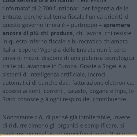
“infornata” di 2.700 funzionari per l’Agenzia delle
Entrate, perché sul tema fiscale l’unica priorità di
questo governo finora è – purtroppo –
spremere
ancora di più chi produce
, chi lavora, chi resiste
in questo inferno fiscale e burocratico chiamato
Italia. Eppure l’Agenzia delle Entrate non è certo
priva di mezzi: dispone di una potenza tecnologica
tra le più avanzate in Europa. Grazie a Sogei e a
sistemi di intelligenza artificiale, incroci
automatici di banche dati, fatturazione elettronica,
accessi ai conti correnti, catasto, dogane e Inps, lo
Stato conosce già ogni respiro del contribuente.
Nonostante ciò, di per sé già intollerabile, invece
di ridurre almeno gli organici e semplificare, si
aggiungono migliaia di nuovi funzionari. Non per