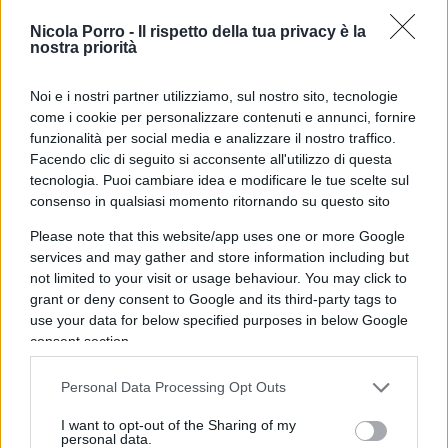
liberare i cittadini, ma per
rendere ancora più
Nicola Porro -
Il rispetto della tua privacy è la
capillare la macchina del controllo
. Il tutto in
nostra priorità
un ordinamento tributario che resta squilibrato e
iniquo: basato su accertamenti induttivi, spesso
Noi e i nostri partner utilizziamo, sul nostro sito, tecnologie
come i cookie per personalizzare contenuti e annunci, fornire
arbitrari, fondato sul principio medievale e
funzionalità per social media e analizzare il nostro traffico.
incostituzionale del “solve et repete”, che obbliga
Facendo clic di seguito si acconsente all'utilizzo di questa
il cittadino a pagare un terzo delle somme
tecnologia. Puoi cambiare idea e modificare le tue scelte sul
consenso in qualsiasi momento ritornando su questo sito
contestate ancora prima di difendersi.
Un
sistema tributario con un’impostazione iniqua
Please note that this website/app uses one or more Google
che tratta ogni contribuente come un evasore
services and may gather and store information including but
not limited to your visit or usage behaviour. You may click to
presunto, trasformando un semplice “avviso” in
grant or deny consent to Google and its third-party tags to
una condanna preventiva.
use your data for below specified purposes in below Google
consent section.
Personal Data Processing Opt Outs
Questo è il cuore della questione:
si assumono
I want to opt-out of the Sharing of my
migliaia di funzionari pubblici a tempo
personal data.