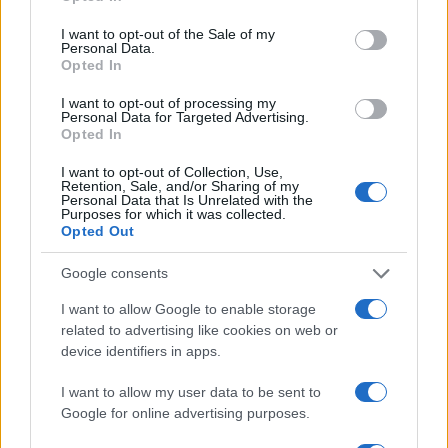
trattative e speranze di pace sistematicamente
I want to opt-out of the Sale of my
tradite non accenna ancora a fermarsi.
Personal Data.
Opted In
Sullo sfondo, si registrano nel frattempo le accese
I want to opt-out of processing my
Personal Data for Targeted Advertising.
proteste contro il carovita che da giorni
Opted In
infiammano dall’interno l’
Iran
, represse con il
I want to opt-out of Collection, Use,
sangue dai vertici della Repubblica islamica.
Retention, Sale, and/or Sharing of my
Personal Data that Is Unrelated with the
L’azione di repressione condotta dal regime degli
Purposes for which it was collected.
ayatollah, puntualmente accompagnata dal duro
Opted Out
monito lanciato nelle scorse ore da Trump,
Google consents
dichiaratosi pronto ad intervenire contro le
I want to allow Google to enable storage
autorità iraniane a difesa dei manifestanti, acuisce
related to advertising like cookies on web or
ulteriormente le tensioni tra Washington e
device identifiers in apps.
Teheran e apre nuovi possibili scenari di crisi
nella martoriata regione mediorientale. La
I want to allow my user data to be sent to
Google for online advertising purposes.
pesante crisi valutaria, causa del crescere
malcontento del popolo iraniano nei confronti del