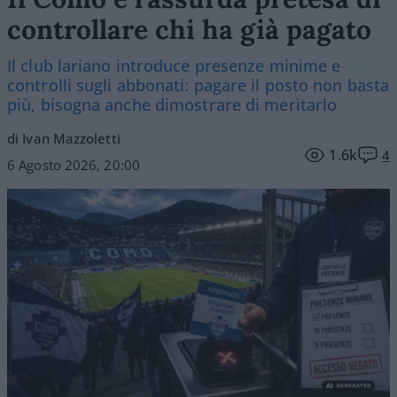
controllare chi ha già pagato
Il club lariano introduce presenze minime e
controlli sugli abbonati: pagare il posto non basta
più, bisogna anche dimostrare di meritarlo
di Ivan Mazzoletti
1.6k
4
6 Agosto 2026, 20:00