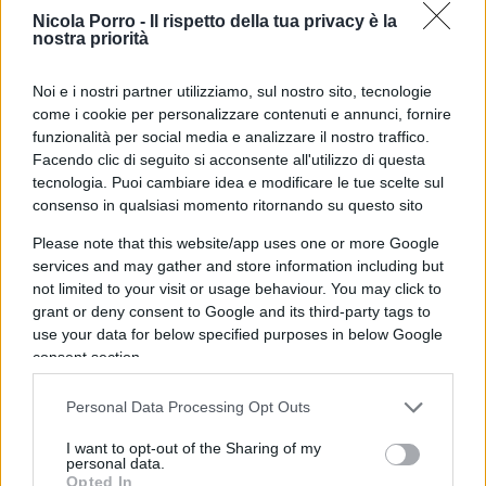
diritto internazionale”, libera infatti il continente
Nicola Porro -
Il rispetto della tua privacy è la
nostra priorità
americano da una
presenza alquanto scomoda
per Washington e rafforza ulteriormente la sfera
Noi e i nostri partner utilizziamo, sul nostro sito, tecnologie
d’influenza Usa in America latina, infliggendo al
come i cookie per personalizzare contenuti e annunci, fornire
contempo un pesante colpo al blocco sino-russo-
funzionalità per social media e analizzare il nostro traffico.
Facendo clic di seguito si acconsente all'utilizzo di questa
iraniano.
tecnologia. Puoi cambiare idea e modificare le tue scelte sul
consenso in qualsiasi momento ritornando su questo sito
Please note that this website/app uses one or more Google
Con la caduta, avvenuta nell’arco di appena dodici
services and may gather and store information including but
not limited to your visit or usage behaviour. You may click to
mesi, dei regimi antioccidentali di Damasco e
grant or deny consent to Google and its third-party tags to
Caracas, e il netto ridimensionamento del peso
use your data for below specified purposes in below Google
specifico delle milizie islamiche alleate di
consent section.
Teheran, gli Stati Uniti
stringono ulteriormente
il cerchio attorno a Mosca
, impantanata da
Personal Data Processing Opt Outs
troppo tempo in un conflitto, quello scoppiato nel
I want to opt-out of the Sharing of my
personal data.
febbraio 2022 in terra ucraina, che tra dialoghi,
Opted In