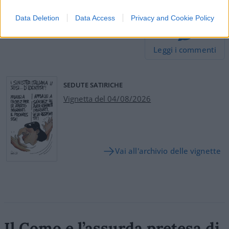
#RUSSIA
#UCRAINA
#USA
Data Deletion
Data Access
Privacy and Cookie Policy
28
Leggi i commenti
SEDUTE SATIRICHE
Vignetta del 04/08/2026
Vai all'archivio delle vignette
Il Como e l’assurda pretesa di