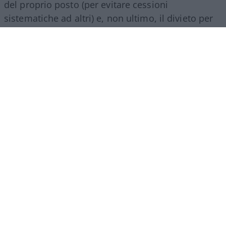
del proprio posto (per evitare cessioni
sistematiche ad altri) e, non ultimo, il divieto per
gli abbonati di indossare i colori della squadra
avversaria. Regole percepite da molti come troppo
invasive nei confronti di chi un titolo d’accesso lo
ha comunque pagato di tasca propria e che hanno
alimentato il sospetto (poi rivelatosi in parte
infondato) che il club potesse arrivare a ritirare
l’abbonamento nel corso della stessa stagione.