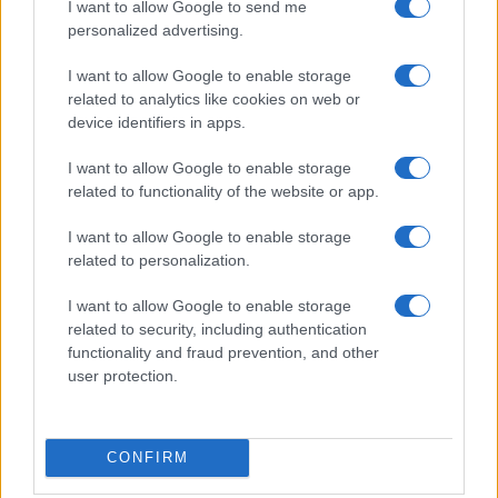
I want to allow Google to send me
regime, probabile preludio a un eventuale
personalized advertising.
collasso del rial, la moneta nazionale, potrebbero
I want to allow Google to enable storage
fare il resto e fare scricchiolare le sempre meno
related to analytics like cookies on web or
solide fondamenta su cui poggia la Repubblica
device identifiers in apps.
islamica, ultimo vero avamposto anti-atlantico in
I want to allow Google to enable storage
Medio Oriente, tra i pochi, pochissimi alleati del
related to functionality of the website or app.
Cremlino rimasti.
I want to allow Google to enable storage
related to personalization.
Salvatore Di Bartolo, 5 gennaio 2026
I want to allow Google to enable storage
related to security, including authentication
functionality and fraud prevention, and other
Nicolaporro.it è anche su Whatsapp. È
user protection.
sufficiente
cliccare qui
per iscriversi al canale ed
essere sempre aggiornati (gratis).
CONFIRM