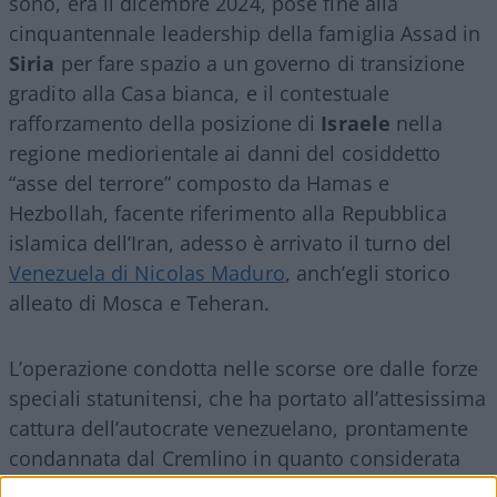
sono, era il dicembre 2024, pose fine alla
cinquantennale leadership della famiglia Assad in
Siria
per fare spazio a un governo di transizione
gradito alla Casa bianca, e il contestuale
rafforzamento della posizione di
Israele
nella
regione mediorientale ai danni del cosiddetto
“asse del terrore” composto da Hamas e
Hezbollah, facente riferimento alla Repubblica
islamica dell’Iran, adesso è arrivato il turno del
Venezuela di Nicolas Maduro
, anch’egli storico
alleato di Mosca e Teheran.
L’operazione condotta nelle scorse ore dalle forze
speciali statunitensi, che ha portato all’attesissima
cattura dell’autocrate venezuelano, prontamente
condannata dal Cremlino in quanto considerata
“un’aggressione avvenuta in palese violazione del