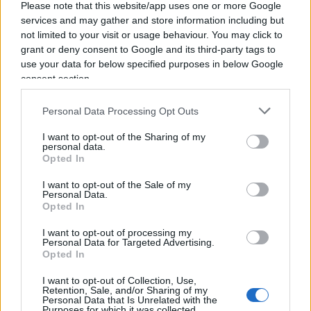
Please note that this website/app uses one or more Google
dal consenso interessato e poi mollato per le sue
services and may gather and store information including but
intemperanze parlamentari. E poi il bilancio dello
not limited to your visit or usage behaviour. You may click to
Stato, riassunto da perfetto cronista finanziario in
grant or deny consent to Google and its third-party tags to
use your data for below specified purposes in below Google
tre righe: quasi seicento milioni di franchi l’anno
consent section.
spesi per spese militari, circa un terzo dell’intero
bilancio pubblico. E poi la corruzione
Personal Data Processing Opt Outs
nell’acciaieria di Terni e la buona idea delle
I want to opt-out of the Sharing of my
banche popolari. È come leggere una pagina di
personal data.
Opted In
storia grazie alla leggerezza del cronista, ma con
gli occhiali di un pensatore liberale.
I want to opt-out of the Sale of my
Personal Data.
Opted In
Ci sono delle pagine, come si suole dire, di
I want to opt-out of processing my
attualità incredibile.
Giudicate voi
: “Noi
Personal Data for Targeted Advertising.
Opted In
supponiamo, per una finzione legale, che gli atti
di governi parlamentari siano un perfetto accordo
I want to opt-out of Collection, Use,
Retention, Sale, and/or Sharing of my
con l’opinione consapevole della maggioranza
Personal Data that Is Unrelated with the
Purposes for which it was collected.