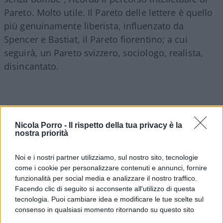
Pareto. Molto utile. Il Pareto delle lettere è quello
più genuinamente liberista, influenzato da
Spencer e Bastiat, il Pareto fiorentino; a cui
seguirà, un Pareto svizzero, sociologo, realista,
disincantato.
Ma torniamo alle lettere
. Non si tratta certo di
un pensiero unico, filante. In alcuni passi sono
Nicola Porro -
Il rispetto della tua privacy è la
nostra priorità
persino ripetitive. Ma sono stupende, vere e
intense. Si possono leggere con due chiavi quasi
Noi e i nostri partner utilizziamo, sul nostro sito, tecnologie
opposte. Quella del cronista delle cose italiane. La
come i cookie per personalizzare contenuti e annunci, fornire
descrizione della divisione tra nord e sud, il
funzionalità per social media e analizzare il nostro traffico.
Facendo clic di seguito si acconsente all'utilizzo di questa
fenomeno del brigantaggio. Bellissima la
tecnologia. Puoi cambiare idea e modificare le tue scelte sul
descrizione, contenuta in due successive missive,
consenso in qualsiasi momento ritornando su questo sito
dell’ascesa e della caduta di Crispi. Prima confuso