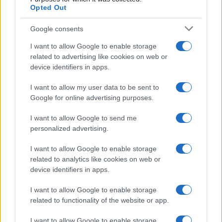
delle persone. In generale le cose non stanno
Opted Out
così. Governi astuti sanno perfettamente bene
come creare un’opinione artificiale: e in parte per
Google consents
indifferenza, in parte per ignoranza, capita di rado
I want to allow Google to enable storage
che le persone siano consapevoli del fine verso
related to advertising like cookies on web or
device identifiers in apps.
cui il loro governo le sta guidando”.
I want to allow my user data to be sent to
Google for online advertising purposes.
Altrettanto interessante e disincantata la sua
I want to allow Google to send me
analisi dei partiti
che si possono dividere in due
personalized advertising.
classi: “quelli che vogliono il governo del popolo
I want to allow Google to enable storage
da parte del popolo e quelli che al contrario
related to analytics like cookies on web or
vogliono che il popolo sia governato da una classe
device identifiers in apps.
dirigente”. In fondo, se ci pensiamo bene, non è
I want to allow Google to enable storage
questa la grande differenza, anche attuale, tra il
related to functionality of the website or app.
governo dei competenti e degli eletti, di cui tanto
si parla? “il nome liberale, aggiunge Pareto, in
I want to allow Google to enable storage