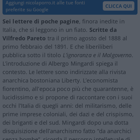
Aggiungi nicolaporro.it alle tue fonti
CLICCA QUI
preferite su Google
Sei lettere di poche pagine
, finora inedite in
Italia, che si leggono in un fiato.
Scritte da
Vilfredo Pareto
tra il primo agosto del 1888 al
primo febbraio del 1891. E che liberiliberi
pubblica sotto il titolo
L’ignoranza e il Malgoverno
.
L’introduzione di Albergo Mingardi spiega il
contesto. Le lettere sono indirizzate alla rivista
anarchica bostoniana Liberty. L’economista
fiorentino, all’epoca poco più che quarantenne, è
lucidissimo e si propone di raccontare con i suoi
occhi l’Italia di quegli anni: del militarismo, delle
prime imprese coloniali, dei dazi e del crispismo,
dei briganti e del sud. Mingardi dopo una dotta
disquisizione dell’anarchismo fatto “da anarchici
senza bombe”, ricorda il percorso intelletuale di