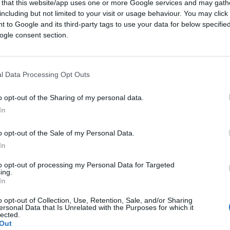
 that this website/app uses one or more Google services and may gath
including but not limited to your visit or usage behaviour. You may click 
 da sinistra quanto dalle sedicenti femministe
 to Google and its third-party tags to use your data for below specifi
co) che, tacendo, dimostrano per
ogle consent section.
minismo un valore valido soltanto quando le
accusare la destra di
patriarcato e
 non soltanto astenendosi da una ferma
l Data Processing Opt Outs
e quando vengono partorite da qualche
o opt-out of the Sharing of my personal data.
In
o opt-out of the Sale of my Personal Data.
inismo con la difesa, anche solo implicita,
In
grillino
è un mistero. Evidentemente,
to opt-out of processing my Personal Data for Targeted
ing.
 utile politicamente.
In
o opt-out of Collection, Use, Retention, Sale, and/or Sharing
di
. Per esempio, tutti ricordiamo Debora
ersonal Data that Is Unrelated with the Purposes for which it
lected.
orre un modello di subordinazione
Out