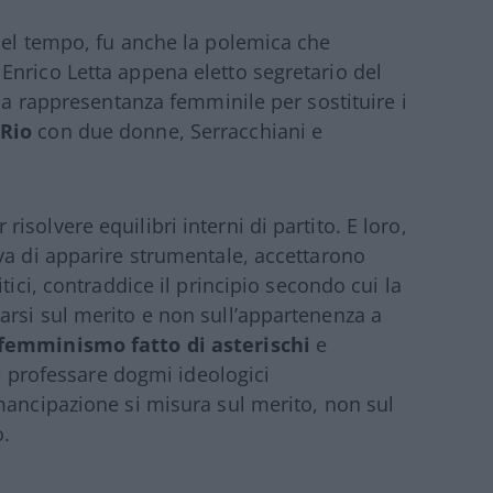
nel tempo, fu anche la polemica che
nrico Letta appena eletto segretario del
lla rappresentanza femminile per sostituire i
 Rio
con due donne, Serracchiani e
solvere equilibri interni di partito. E loro,
va di apparire strumentale, accettarono
tici, contraddice il principio secondo cui la
rsi sul merito e non sull’appartenenza a
femminismo fatto di asterischi
e
te professare dogmi ideologici
mancipazione si misura sul merito, non sul
o.