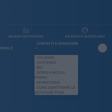
MILANO QUOTIDIANO
ATLANTICO QUOTIDIANO
CONTATTI E DONAZIONI
IBERALE
CHI SIAMO
SOSTIENICI
BIO
SCRIVI A NICOLA
PORRO
ADVERTISING
COME DISATTIVARE LE
NOTIFICHE PUSH