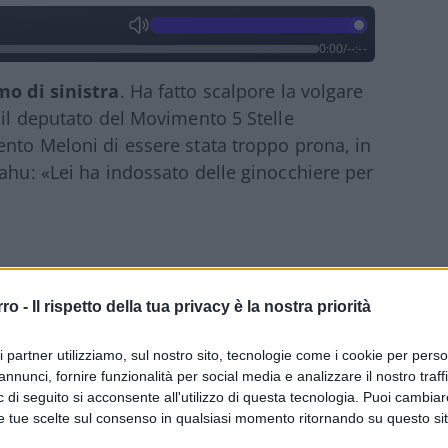
0:00
/
--:--
o di sinistra
. Ha fatto scalpore la volgare
 il deputato del Movimento 5 Stelle
ento Meloni di essere stata troppo prona, in
yahu: «Lei ha indossato delle ginocchiere per
tuzioni; meschina, perché utilizzata come
rro -
Il rispetto della tua privacy è la nostra priorità
onfronti della Presidente del Consiglio.
sso se lo avesse detto un parlamentare di
ri partner utilizziamo, sul nostro sito, tecnologie come i cookie per pers
tra: sarebbe scoppiato l’inferno.
annunci, fornire funzionalità per social media e analizzare il nostro traff
lato le paladine del femminismo
 di seguito si acconsente all'utilizzo di questa tecnologia. Puoi cambiar
e tue scelte sul consenso in qualsiasi momento ritornando su questo si