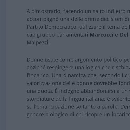
A dimostrarlo, facendo un salto indietro 
accompagnò una delle prime decisioni di E
Partito Democratico: utilizzare il tema de
capigruppo parlamentari
Marcucci e Del
Malpezzi.
Donne usate come argomento politico per ri
anziché respingere una logica che rischia
l’incarico. Una dinamica che, secondo i cri
valorizzazione delle donne dovrebbe fonda
una quota. È indegno abbandonarsi a un
storpiature della lingua italiana; è svilen
sull’emancipazione soltanto a parole. L’e
genere biologico di chi ricopre un incaric