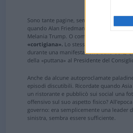
Sono tante pagine, sempre nuove, ma app
quando Alan Friedman si è sentito in dover
Melania Trump. O come quando
Maurizi
«cortigiana».
Lo stesso schema dei cori d
durante una manifestazione della CGIL, 
della «puttana» al Presidente del Consiglio
Anche da alcune autoproclamate paladine d
episodi discutibili. Ricordate quando Asia
un ristorante e pubblicò sui social una
offensivo sul suo aspetto fisico? All’epoc
governo: era semplicemente una leader do
sinistra, sembra essere sufficiente.