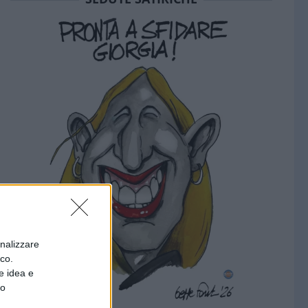
onalizzare
ico.
e idea e
to