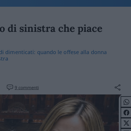
o di sinistra che piace
sodi dimenticati: quando le offese alla donna
stra
9
commenti