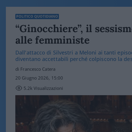
POLITICO QUOTIDIANO
“Ginocchiere”, il sessism
alle femministe
Dall'attacco di Silvestri a Meloni ai tanti epi
diventano accettabili perché colpiscono la de
di Francesco Catera
20 Giugno 2026, 15:00
5.2k
Visualizzazioni