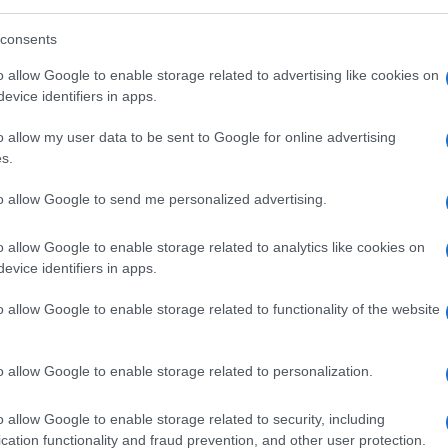
dimensionata da un efficace intervento di
ei passi più importanti compiuti in questo
consents
o allow Google to enable storage related to advertising like cookies on
evice identifiers in apps.
o allow my user data to be sent to Google for online advertising
ivolgersi in questi termini al
primo
s.
oria della Repubblica, figura che
di quel famoso «tetto di cristallo». La
to allow Google to send me personalized advertising.
 stagione del femminismo di parte, quella
o allow Google to enable storage related to analytics like cookies on
to principio secondo cui l’iniziale di
evice identifiers in apps.
è di sinistra.
o allow Google to enable storage related to functionality of the website
o allow Google to enable storage related to personalization.
on sono le ginocchiere
o allow Google to enable storage related to security, including
e! Furia di Meloni contro il grillino
cation functionality and fraud prevention, and other user protection.