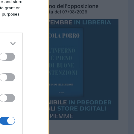
er and store
L'ottimismo dell'opposizione
to grant or
Vignetta del 07/08/2026
ed purposes