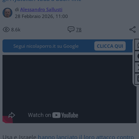
di
Alessandro Sallusti
28 Febbraio 2026, 11:00
8.6k
78
Segui nicolaporro.it su Google
CLICCA QUI
Usa e Israele
hanno lanciato il loro attacco contro