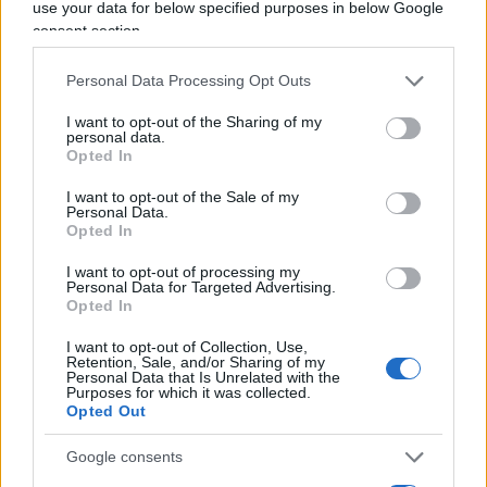
use your data for below specified purposes in below Google
Marcinelle abbia preso un colpo di sole. Perché la
consent section.
Cgil, se non lo sa glielo dico, non si gira mai
dall’altra parte in nessun momento, tanto meno
Personal Data Processing Opt Outs
nel rispetto del nostro presidente della
I want to opt-out of the Sharing of my
personal data.
Repubblica». Poi la confessione del Fgtb.
Opted In
I want to opt-out of the Sale of my
Personal Data.
Opted In
Cosa serve alla politica
I want to opt-out of processing my
Personal Data for Targeted Advertising.
di
Suor Anna Monia Alfieri
Opted In
1.3k
0
8 Agosto 2026, 13:40
I want to opt-out of Collection, Use,
Retention, Sale, and/or Sharing of my
Personal Data that Is Unrelated with the
Purposes for which it was collected.
Opted Out
Google consents