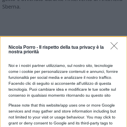
Sberna.
Nicola Porro -
Il rispetto della tua privacy è la
nostra priorità
Noi e i nostri partner utilizziamo, sul nostro sito, tecnologie
come i cookie per personalizzare contenuti e annunci, fornire
funzionalità per social media e analizzare il nostro traffico.
Facendo clic di seguito si acconsente all'utilizzo di questa
tecnologia. Puoi cambiare idea e modificare le tue scelte sul
consenso in qualsiasi momento ritornando su questo sito
Maurizio Landini ha respinto le accuse
. Il
Please note that this website/app uses one or more Google
segretario generale della Cgil ha detto: «Se un
services and may gather and store information including but
certo signor Fidanza, per far sapere che esiste,
not limited to your visit or usage behaviour. You may click to
grant or deny consent to Google and its third-party tags to
deve parlare male della Cgil, credo che qui a