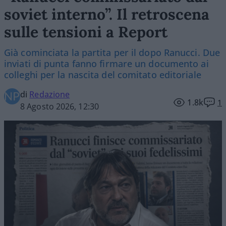
soviet interno”. Il retroscena
sulle tensioni a Report
Già cominciata la partita per il dopo Ranucci. Due
inviati di punta fanno firmare un documento ai
colleghi per la nascita del comitato editoriale
di
Redazione
1.8k
1
8 Agosto 2026, 12:30