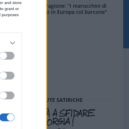
er and store
Meloni aveva ragione: "I marocchini di
to grant or
Ceuta sbarcano in Europa col barcone"
ed purposes
SEDUTE SATIRICHE