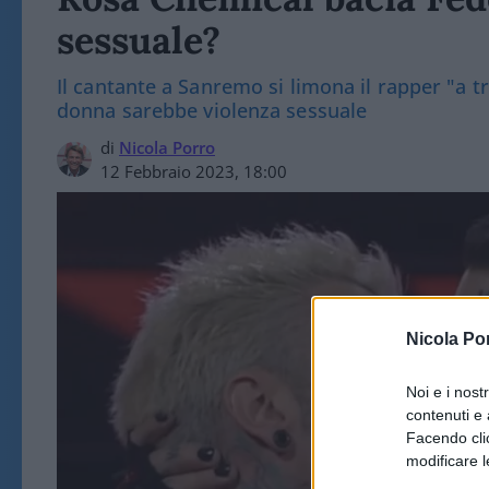
sessuale?
Il cantante a Sanremo si limona il rapper "a 
donna sarebbe violenza sessuale
di
Nicola Porro
12 Febbraio 2023, 18:00
Nicola Po
Noi e i nost
contenuti e 
Facendo clic
modificare l