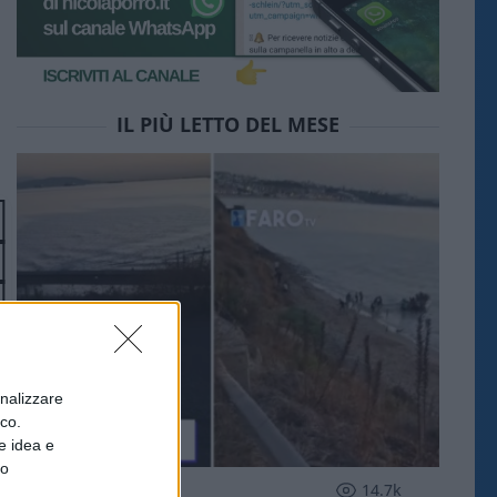
IL PIÙ LETTO DEL MESE
onalizzare
ico.
e idea e
to
ESTERI
14.7k