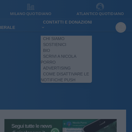
MILANO QUOTIDIANO
ATLANTICO QUOTIDIANO
CONTATTI E DONAZIONI
IBERALE
CHI SIAMO
SOSTIENICI
BIO
SCRIVI A NICOLA
PORRO
ADVERTISING
COME DISATTIVARE LE
NOTIFICHE PUSH