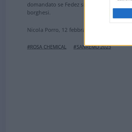
domandato se Fedez si sia sentito violat
borghesi.
Nicola Porro, 12 febbraio 2023
#ROSA CHEMICAL
#SANREMO 2023