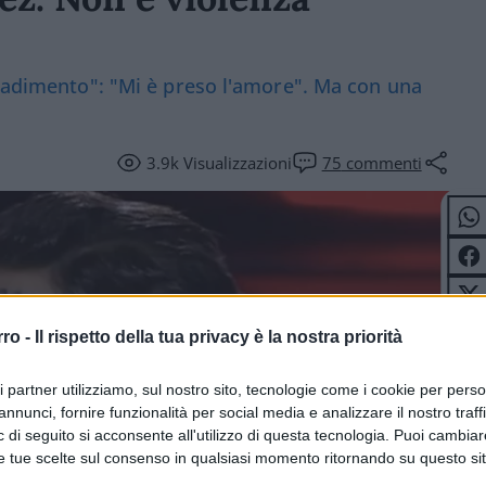
tradimento": "Mi è preso l'amore". Ma con una
3.9k
Visualizzazioni
75
commenti
rro -
Il rispetto della tua privacy è la nostra priorità
ri partner utilizziamo, sul nostro sito, tecnologie come i cookie per pers
annunci, fornire funzionalità per social media e analizzare il nostro traff
 di seguito si acconsente all'utilizzo di questa tecnologia. Puoi cambiar
e tue scelte sul consenso in qualsiasi momento ritornando su questo si