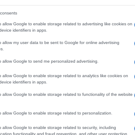
osa sarebbe successo
se quel bacio l’avesse
recedenti, è probabile che quell’uomo oggi
consents
È successo qualcosa di simile non troppo
o allow Google to enable storage related to advertising like cookies on
ato il culo alla conduttrice
che si è buttata
evice identifiers in apps.
enza sessuale
ricevuta ed
il pericoloso
o allow my user data to be sent to Google for online advertising
s.
to allow Google to send me personalized advertising.
mai condannato
per essersi paccato Fedez,
nte doppiopesismo a cui siamo di fronte.
o allow Google to enable storage related to analytics like cookies on
dez, è un mito, mentre un cretino che tocca
evice identifiers in apps.
lestatore
da assicurare alle patrie galere.
o allow Google to enable storage related to functionality of the website
o allow Google to enable storage related to personalization.
bbe valere per tutti? Evidentemente questo
ncoglionito da far diventare una pacca sul
o allow Google to enable storage related to security, including
e giorni. Qui, invece, nessuno si è nemmeno
cation functionality and fraud prevention, and other user protection.