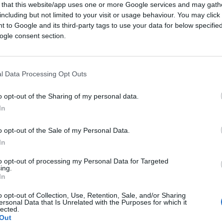
 that this website/app uses one or more Google services and may gath
including but not limited to your visit or usage behaviour. You may click 
 to Google and its third-party tags to use your data for below specifi
ogle consent section.
l Data Processing Opt Outs
o opt-out of the Sharing of my personal data.
In
ferite su Google
CLICCA QUI
o opt-out of the Sale of my Personal Data.
In
agini del bacio rubato a
Fedez
da
Rosa
he va combattuto o che non ci saremmo
to opt-out of processing my Personal Data for Targeted
ing.
sulla torta del
festival di Sanremo
più
In
o opt-out of Collection, Use, Retention, Sale, and/or Sharing
ersonal Data that Is Unrelated with the Purposes for which it
lected.
Out