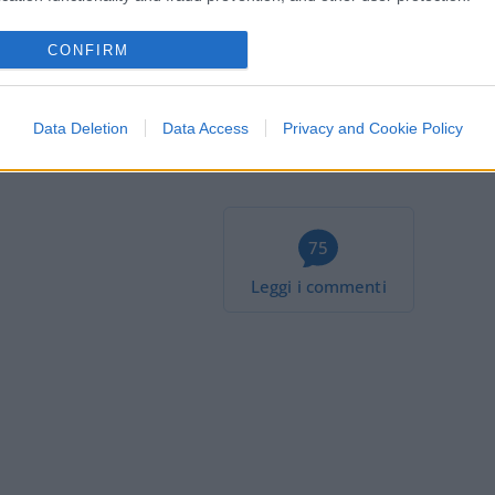
o o meno. Non lo so, forse sono temi troppo
CONFIRM
Data Deletion
Data Access
Privacy and Cookie Policy
75
Leggi i commenti