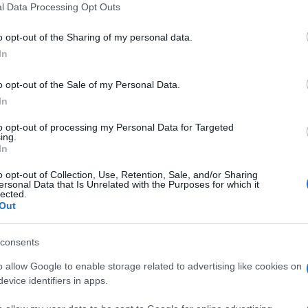
l Data Processing Opt Outs
o opt-out of the Sharing of my personal data.
In
ando altresì qualsivoglia tipo di giudizio
non sarei certo la persona più indicata a
o opt-out of the Sale of my Personal Data.
one, a mio modesto avviso non di poco
In
l della canzone italiana decreta ogni anno i
to opt-out of processing my Personal Data for Targeted
ing.
In
prevede che il verdetto finale sia frutto del
o opt-out of Collection, Use, Retention, Sale, and/or Sharing
ersonal Data that Is Unrelated with the Purposes for which it
o mobile (34%), giuria della sala stampa
lected.
Out
olentieri, tuttavia, accade che le tre giurie
ra loro
, tanto che il voto espresso da una
consents
o dalle altre due. Una criticità già
, che si è puntualmente riproposta anche in
o allow Google to enable storage related to advertising like cookies on
evice identifiers in apps.
r che, suo malgrado, si è visto strappare la
 pubblico da casa lo avesse acclamato