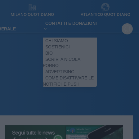
MILANO QUOTIDIANO
ATLANTICO QUOTIDIANO
CONTATTI E DONAZIONI
IBERALE
CHI SIAMO
SOSTIENICI
BIO
SCRIVI A NICOLA
PORRO
ADVERTISING
COME DISATTIVARE LE
NOTIFICHE PUSH