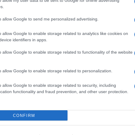
o allow my user data to be sent to Google for online advertising
0% dei voti, contro appena il 16,1% ottenuto
s.
.
to allow Google to send me personalized advertising.
o allow Google to enable storage related to analytics like cookies on
evice identifiers in apps.
o allow Google to enable storage related to functionality of the website
acco
di Claudio Romiti
emo
di Nicola Porro
o allow Google to enable storage related to personalization.
 state dunque le
altre due giurie
, che hanno
o allow Google to enable storage related to security, including
 casa regalando la vittoria ad Angelina
cation functionality and fraud prevention, and other user protection.
ettatori.
CONFIRM
vi sorgono spontanei: a cosa serve il