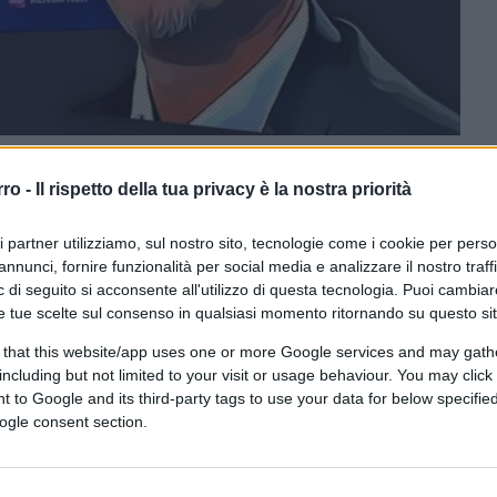
rro -
Il rispetto della tua privacy è la nostra priorità
CLICCA QUI
ri partner utilizziamo, sul nostro sito, tecnologie come i cookie per pers
annunci, fornire funzionalità per social media e analizzare il nostro traff
 di seguito si acconsente all'utilizzo di questa tecnologia. Puoi cambiar
0:00
/
--:--
e tue scelte sul consenso in qualsiasi momento ritornando su questo si
probabilmente non lo sarò mai. Anzi,
 that this website/app uses one or more Google services and may gath
 totalmente l’esistenza. Lo ammetto. Al
including but not limited to your visit or usage behaviour. You may click 
mpo
Angelina Mango
, essendo da sempre
 to Google and its third-party tags to use your data for below specifi
ogle consent section.
n per cui, non posso certo dire di essere
onclusiva di questo 74esimo Festival di