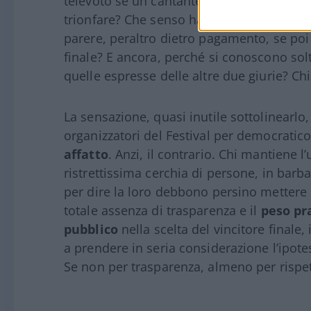
televoto se un cantante che da solo incas
trionfare? Che senso ha continuare a chie
parere, peraltro dietro pagamento, se poi 
finale? E ancora, perché si conoscono solt
quelle espresse delle altre due giurie? Chi
La sensazione, quasi inutile sottolinearlo,
organizzatori del Festival per democratic
affatto
. Anzi, il contrario. Chi mantiene 
ristrettissima cerchia di persone, in barba
per dire la loro debbono persino mettere 
totale assenza di trasparenza e il
peso pr
pubblico
nella scelta del vincitore finale,
a prendere in seria considerazione l’ipotesi
Se non per trasparenza, almeno per rispett