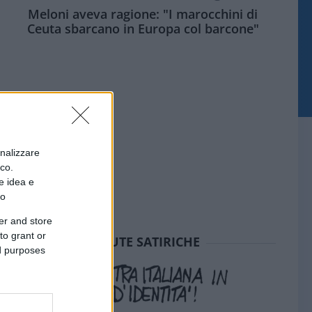
Meloni aveva ragione: "I marocchini di
Ceuta sbarcano in Europa col barcone"
onalizzare
ico.
e idea e
to
er and store
to grant or
SEDUTE SATIRICHE
ed purposes