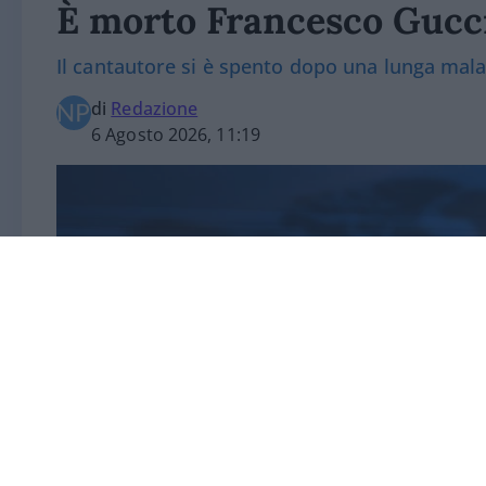
È morto Francesco Gucc
Il cantautore si è spento dopo una lunga mala
di
Redazione
6 Agosto 2026, 11:19