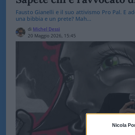
Fausto Gianelli e il suo attivismo Pro Pal. E 
una bibbia e un prete? Mah...
di
Michel Dessì
20 Maggio 2026, 15:45
Nicola Po