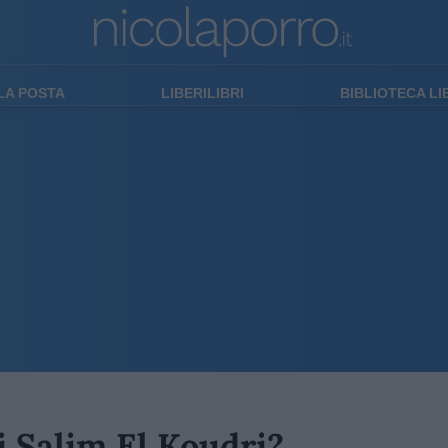
LA POSTA
LIBERILIBRI
BIBLIOTECA L
i Salim El Koudri?