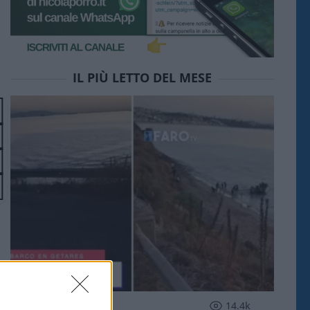
IL PIÙ LETTO DEL MESE
ESTERI
14.4k