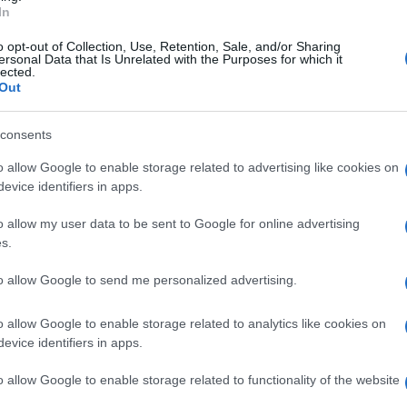
ista? Già, perché il suo ruolo fa sorgere
In
o opt-out of Collection, Use, Retention, Sale, and/or Sharing
ersonal Data that Is Unrelated with the Purposes for which it
lected.
Out
attività in favore della Palestina e per le
consents
ltri
ha firmato un esposto alla Corte Penale
cuni suoi ministri per complicità in crimini
o allow Google to enable storage related to advertising like cookies on
evice identifiers in apps.
, l’avvocato è conosciuto per aver difeso
ostro Paese di fare parte di una rete di
o allow my user data to be sent to Google for online advertising
 del collegio di difesa
di
Mohammed
s.
ere un membro importante ed essenziale per
to allow Google to send me personalized advertising.
e di Hamas. Sì, il gruppo terroristico.
o allow Google to enable storage related to analytics like cookies on
a causa palestinese
e a quel mondo fatto
evice identifiers in apps.
voro di difensore, ma è giusto mettere a
o allow Google to enable storage related to functionality of the website
ri procedimenti. Vi fidereste delle richieste