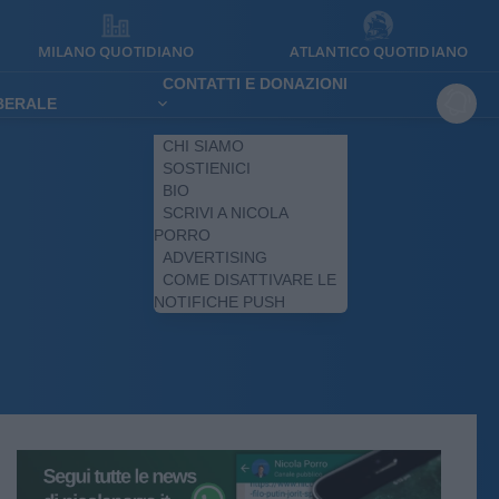
MILANO QUOTIDIANO
ATLANTICO QUOTIDIANO
CONTATTI E DONAZIONI
IBERALE
CHI SIAMO
SOSTIENICI
BIO
SCRIVI A NICOLA
PORRO
ADVERTISING
COME DISATTIVARE LE
NOTIFICHE PUSH