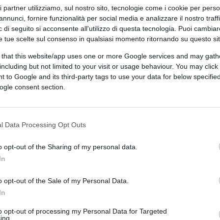
ri partner utilizziamo, sul nostro sito, tecnologie come i cookie per pers
annunci, fornire funzionalità per social media e analizzare il nostro traff
 di seguito si acconsente all'utilizzo di questa tecnologia. Puoi cambiar
e tue scelte sul consenso in qualsiasi momento ritornando su questo si
 that this website/app uses one or more Google services and may gath
including but not limited to your visit or usage behaviour. You may click 
 to Google and its third-party tags to use your data for below specifi
ogle consent section.
CLICCA QUI
l Data Processing Opt Outs
0:00
/
--:--
o opt-out of the Sharing of my personal data.
In
m El Koudri
,
il responsabile della tragedia
i giuristi democratici. Una sorta di
o opt-out of the Sale of my Personal Data.
ostituito l’avvocato d’ufficio di El Koudri.
In
m, considerata la sua “pazzia”. Almeno così
to opt-out of processing my Personal Data for Targeted
nto dichiarato dal Gip che l’ha esclusa
. E
ing.