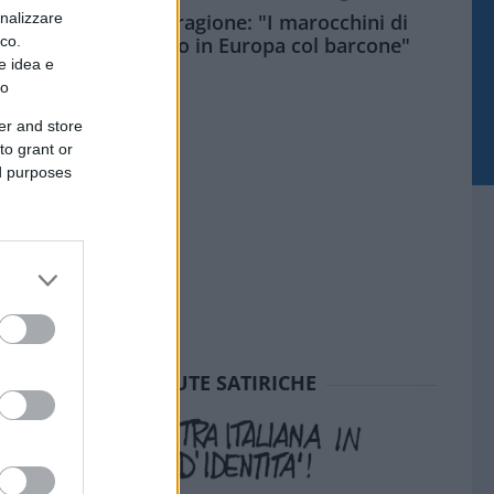
onalizzare
Meloni aveva ragione: "I marocchini di
ico.
Ceuta sbarcano in Europa col barcone"
e idea e
to
er and store
to grant or
ed purposes
SEDUTE SATIRICHE