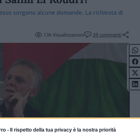
adesso sorgono alcune domande. La richiesta di
13k
Visualizzazioni
39
commenti
rro -
Il rispetto della tua privacy è la nostra priorità