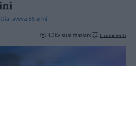
ini
ttia: aveva 86 anni
1.3k
Visualizzazioni
0
commenti