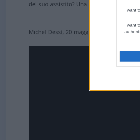
del suo assistito? Una bibbia e un prete.
I want t
I want t
Michel Dessì, 20 maggio 2026
authenti