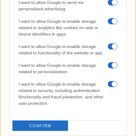
I want to allow Google to send me
Koudri?
personalized advertising.
I want to allow Google to enable storage
di
Michel Dessì
13k
related to analytics like cookies on web or
20 Maggio 2026, 15:45
device identifiers in apps.
I want to allow Google to enable storage
related to functionality of the website or app.
I want to allow Google to enable storage
related to personalization.
I want to allow Google to enable storage
related to security, including authentication
functionality and fraud prevention, and other
user protection.
Il giustizialismo del Fatto Quotidiano
CONFIRM
mette paura