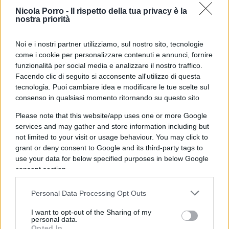
Dal 4% a Palazzo Chigi: quando la
Nicola Porro -
Il rispetto della tua privacy è la
sinistra non ha visto arrivare la Meloni
nostra priorità
Noi e i nostri partner utilizziamo, sul nostro sito, tecnologie
di
Michel Dessì
5.4k
come i cookie per personalizzare contenuti e annunci, fornire
4 Giugno 2026, 11:30
funzionalità per social media e analizzare il nostro traffico.
Facendo clic di seguito si acconsente all'utilizzo di questa
tecnologia. Puoi cambiare idea e modificare le tue scelte sul
consenso in qualsiasi momento ritornando su questo sito
Please note that this website/app uses one or more Google
services and may gather and store information including but
not limited to your visit or usage behaviour. You may click to
grant or deny consent to Google and its third-party tags to
use your data for below specified purposes in below Google
consent section.
Personal Data Processing Opt Outs
I want to opt-out of the Sharing of my
Ranucci spia i suoi “avversari”. Ma che
personal data.
Opted In