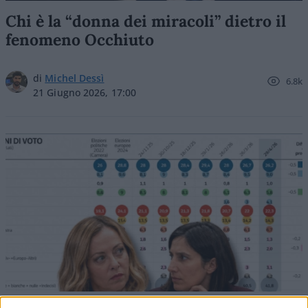
Chi è la “donna dei miracoli” dietro il
fenomeno Occhiuto
di
Michel Dessì
6.8k
21 Giugno 2026, 17:00