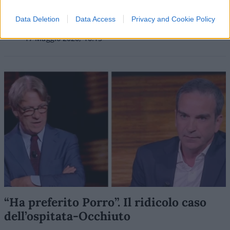
Data Deletion
Data Access
Privacy and Cookie Policy
di
Michel Dessì
9.1k
17 Maggio 2026, 16:15
“Ha preferito Porro”. Il ridicolo caso
dell’ospitata-Occhiuto