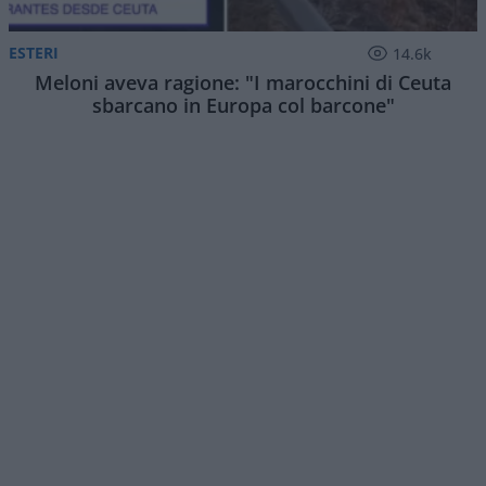
ESTERI
14.6k
Meloni aveva ragione: "I marocchini di Ceuta
sbarcano in Europa col barcone"