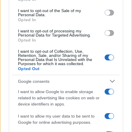
figura: lo fa nel giorno sbagliato
I want to opt-out of the Sale of my
Personal Data.
di
Michel Dessì
12.6k
Opted In
27 Maggio 2026, 11:10
I want to opt-out of processing my
Personal Data for Targeted Advertising.
Opted In
I want to opt-out of Collection, Use,
Retention, Sale, and/or Sharing of my
Personal Data that Is Unrelated with the
Purposes for which it was collected.
Opted Out
Google consents
I want to allow Google to enable storage
related to advertising like cookies on web or
device identifiers in apps.
I want to allow my user data to be sent to
Google for online advertising purposes.
Sapete chi è l’avvocato di Salim El