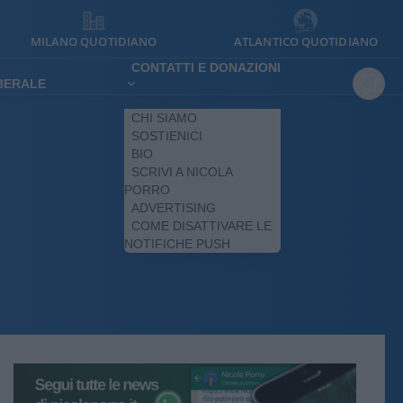
MILANO QUOTIDIANO
ATLANTICO QUOTIDIANO
CONTATTI E DONAZIONI
IBERALE
CHI SIAMO
SOSTIENICI
BIO
SCRIVI A NICOLA
PORRO
ADVERTISING
COME DISATTIVARE LE
NOTIFICHE PUSH