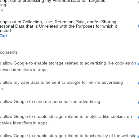
to opt-out of processing my Personal Data for Targeted
riti che mai. Clamoroso è stato infatti il
ing.
In
egretario del sindacato, che andrà a
la lettura dei risultati, che hanno visto
o opt-out of Collection, Use, Retention, Sale, and/or Sharing
ersonal Data that Is Unrelated with the Purposes for which it
m di Forlì, Michele Bulgarelli, si sono
lected.
Out
ovietica
, sotto gli applausi scroscianti del
consents
o allow Google to enable storage related to advertising like cookies on
rò si congiunge alle prime parole del neo-
evice identifiers in apps.
te di marxismo. Bulgarelli parla di indirizzo
e contrattuale”, di “proselitismo e rinnovato
o allow my user data to be sent to Google for online advertising
s.
o ad “una contrattazione con la priorità dei
forzamento della formazione e della
to allow Google to send me personalized advertising.
 internazionale del sindacato e della
braccio fraterno con Landini
, rimasto
o allow Google to enable storage related to analytics like cookies on
ovietica a pieno volume. “Ti pare normale –
evice identifiers in apps.
dI – che il nuovo segretario di sezione della
o allow Google to enable storage related to functionality of the website