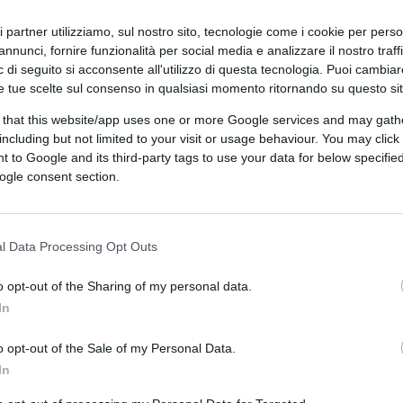
ri partner utilizziamo, sul nostro sito, tecnologie come i cookie per pers
annunci, fornire funzionalità per social media e analizzare il nostro traff
 di seguito si acconsente all'utilizzo di questa tecnologia. Puoi cambiar
ondo progressista, sempre pronto a puntare
e tue scelte sul consenso in qualsiasi momento ritornando su questo si
ra e sull’inesistente ritorno
 that this website/app uses one or more Google services and may gath
to debole e fragile dinanzi all’altra faccia
including but not limited to your visit or usage behaviour. You may click 
Unione Sovietica.
 to Google and its third-party tags to use your data for below specifi
ogle consent section.
l Data Processing Opt Outs
nde un granchio
 a scalare il Pd
o opt-out of the Sharing of my personal data.
In
a della sinistra
o opt-out of the Sale of my Personal Data.
In
Bologna
di comunisti ne rimangono in