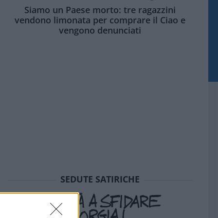
Siamo un Paese morto: tre ragazzini
vendono limonata per comprare il Ciao e
vengono denunciati
SEDUTE SATIRICHE