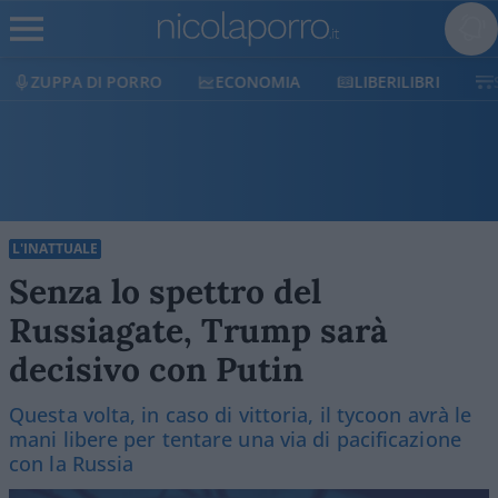
ECONOMIA
LIBERILIBRI
SHOP
SOSTIENICI
L'INATTUALE
Senza lo spettro del
Russiagate, Trump sarà
decisivo con Putin
Questa volta, in caso di vittoria, il tycoon avrà le
mani libere per tentare una via di pacificazione
con la Russia