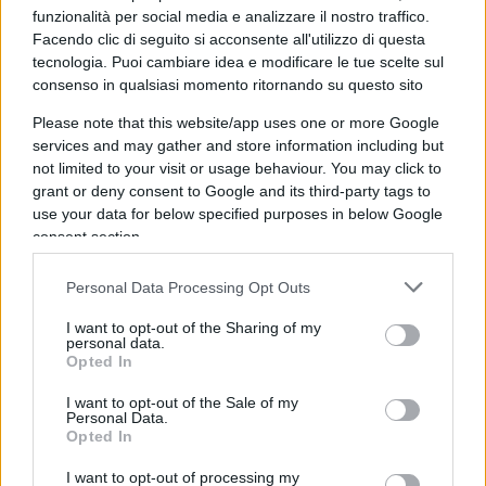
progressista e del partito democratico
funzionalità per social media e analizzare il nostro traffico.
statunitense sostengano questa versione, ad oggi
Facendo clic di seguito si acconsente all'utilizzo di questa
le indagini del procuratore speciale Robert
tecnologia. Puoi cambiare idea e modificare le tue scelte sul
Mueller non hanno portato a nulla. I rapporti delle
consenso in qualsiasi momento ritornando su questo sito
agenzie di intelligence non sono stati in grado di
Please note that this website/app uses one or more Google
dimostrare oltre ogni ragionevole dubbio che il
services and may gather and store information including but
not limited to your visit or usage behaviour. You may click to
processo elettorale sia stato falsato.
grant or deny consent to Google and its third-party tags to
use your data for below specified purposes in below Google
L’uso di
bot
e
troll
da parte di Mosca ci sarà anche
consent section.
stato, ma
in misura assolutamente non
Personal Data Processing Opt Outs
rilevante da inficiare il voto
. Non si è mai
trovata alcuna prova del coinvolgimento diretto di
I want to opt-out of the Sharing of my
personal data.
organi russi nelle elezioni americane del 2016.
Opted In
Solo supposizioni, mezze verità e fiumi di retorica.
I want to opt-out of the Sale of my
Sufficienti tuttavia per mettere Trump
Personal Data.
Opted In
politicamente con le spalle al muro e impedire
qualunque tentativo di conciliazione con la
I want to opt-out of processing my