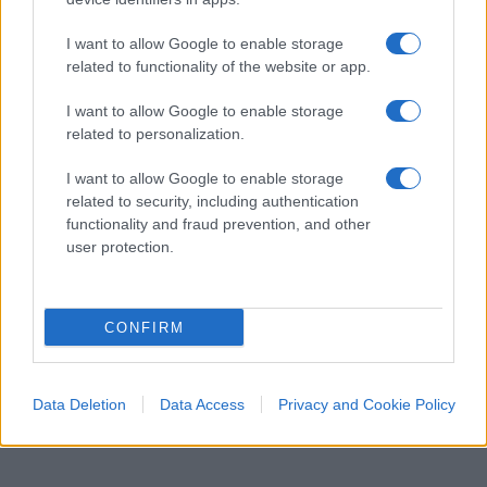
auspica, ed è stato annunciato dal tycoon negli
ultimi comizi,
una maggiore vicinanza politica
I want to allow Google to enable storage
ad Israele
, alleato storico e fondamentale degli
related to functionality of the website or app.
Usa nonché punto di riferimento della
I want to allow Google to enable storage
potentissima diaspora ebraica americana,
related to personalization.
incredibilmente abbandonato
I want to allow Google to enable storage
dall’amministrazione Biden, forse influenzato
related to security, including authentication
dalla paccottiglia emotiva
a là
Pelosi.
functionality and fraud prevention, and other
user protection.
A discapito di quanto molti pensino
Trump ha
dimostrato pragmaticità e cautela nella
CONFIRM
politica estera
, qualità più che mai utili in questo
tempo che corre sull’orlo del baratro. Ci
auguriamo come sempre che il realismo vinca
Data Deletion
Data Access
Privacy and Cookie Policy
sulla retorica.