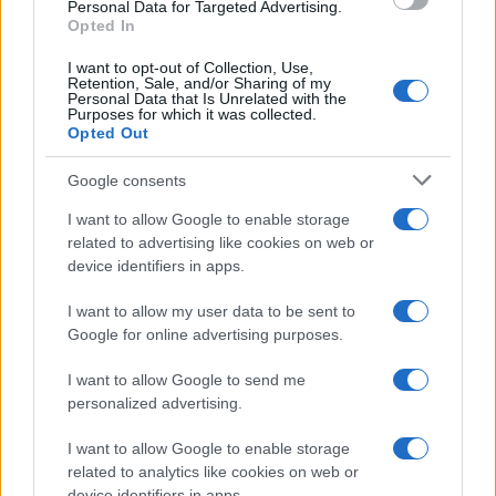
Personal Data for Targeted Advertising.
Russia, col pretesto di farlo passare per una
Opted In
concessione, e dunque una implicita ammissione,
I want to opt-out of Collection, Use,
della vicinanza con Mosca. Da qui un lento
Retention, Sale, and/or Sharing of my
Personal Data that Is Unrelated with the
precipitare delle cose, con Trump che autorizza
Purposes for which it was collected.
Opted Out
nel 2017 l’invio dei temibili missili anticarro Javelin
alle forze armate ucraine, utilizzati ancora oggi.
Google consents
I want to allow Google to enable storage
related to advertising like cookies on web or
Il Russiagate non è stato solo uno scandalo
device identifiers in apps.
giudiziario
o un brutale tentativo di
I want to allow my user data to be sent to
delegittimazione dell’avversario politico attraverso
Google for online advertising purposes.
rapporti di intelligence lacunosi ed ingigantiti, ma
I want to allow Google to send me
un colossale impedimento nella conduzione delle
personalized advertising.
relazioni internazionali. Oggi per fortuna sembra
essere stato dimenticato, dunque forse una nuova
I want to allow Google to enable storage
fase di negoziati è auspicabile. Così come si
related to analytics like cookies on web or
device identifiers in apps.