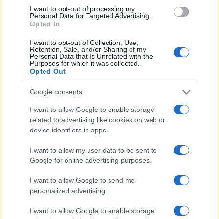
assumere una chiara responsabilità su questo
I want to opt-out of processing my
Personal Data for Targeted Advertising.
tema centrale e vitale per il lavoro e per i giovani a
Opted In
partire dalla composizione delle liste elettorali e
I want to opt-out of Collection, Use,
dalle prossime eventuali nomine di governo.
Retention, Sale, and/or Sharing of my
Personal Data that Is Unrelated with the
Sarebbe un gesto concreto per superare lo
Purposes for which it was collected.
Opted Out
stereotipo di un centrodestra non attento alla
cultura e privo di una tradizione culturale quando
Google consents
in realtà affonda le proprie radici nel pensiero di
I want to allow Google to enable storage
figure del calibro di Augusto Del Noce, Benedetto
related to advertising like cookies on web or
Croce, Giuseppe Prezzolini.
device identifiers in apps.
I want to allow my user data to be sent to
Google for online advertising purposes.
I nostri movimenti
Rinascimento
e
Nazione
I want to allow Google to send me
Futura
, con migliaia di associati e simpatizzanti in
personalized advertising.
tutta Italia e numerosi consiglieri comunali e
amministratori, hanno portato avanti in questi
I want to allow Google to enable storage