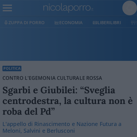
ECONOMIA
LIBERILIBRI
SHOP
SOSTIENICI
POLITICA
CONTRO L'EGEMONIA CULTURALE ROSSA
Sgarbi e Giubilei: “Sveglia
centrodestra, la cultura non è
roba del Pd”
L'appello di Rinascimento e Nazione Futura a
Meloni, Salvini e Berlusconi