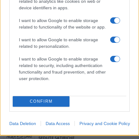
related to analytics like cookies on web or
anni numerose attività e iniziative a sostegno
device identifiers in apps.
della cultura e del patrimonio artistico, storico,
paesaggistico italiano e rappresentano un
I want to allow Google to enable storage
serbatoio da cui attingere persone e idee. È
related to functionality of the website or app.
necessario evitare di presentarsi al prossimo
I want to allow Google to enable storage
appuntamento elettorale di settembre scoperti
related to personalization.
sulla cultura, la ragione stessa, politica e morale,
I want to allow Google to enable storage
per cui l’Italia ha il primato nel mondo.
related to security, including authentication
functionality and fraud prevention, and other
#APPELLO
#CENTRODESTRA
#CULTURA
user protection.
#FRANCESCO GIUBILEI
#PD
#VITTORIO SGARBI
CONFIRM
24
Leggi i commenti
Data Deletion
Data Access
Privacy and Cookie Policy
SEDUTE SATIRICHE