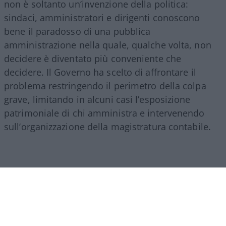
non è soltanto un’invenzione della politica:
sindaci, amministratori e dirigenti conoscono
bene il paradosso di una pubblica
amministrazione nella quale, qualche volta, non
decidere è diventato più conveniente che
decidere. Il Governo ha scelto di affrontare il
problema restringendo il perimetro della colpa
grave, limitando in alcuni casi l’esposizione
patrimoniale di chi amministra e intervenendo
sull’organizzazione della magistratura contabile.