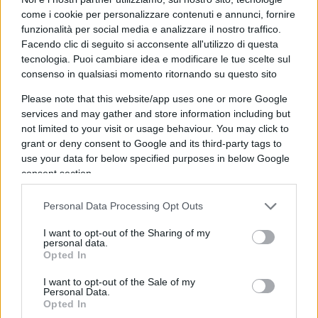
come i cookie per personalizzare contenuti e annunci, fornire
immagine riconosciuta nel mondo, è una
funzionalità per social media e analizzare il nostro traffico.
mancanza che non possiamo permetterci. Allo
Facendo clic di seguito si acconsente all'utilizzo di questa
stesso modo non dedicare la giusta attenzione al
tecnologia. Puoi cambiare idea e modificare le tue scelte sul
consenso in qualsiasi momento ritornando su questo sito
mondo dell’editoria, dei teatri, dei festival e delle
manifestazioni culturali significa non tenere in
Please note that this website/app uses one or more Google
considerazione settori che interessano milioni di
services and may gather and store information including but
not limited to your visit or usage behaviour. You may click to
italiani.
grant or deny consent to Google and its third-party tags to
use your data for below specified purposes in below Google
consent section.
La sinistra
, applicando il concetto gramsciano di
egemonia culturale,
si è impossessata del tema
Personal Data Processing Opt Outs
della cultura
attraverso una capillare
occupazione degli spazi a tutti i livelli nominando
I want to opt-out of the Sharing of my
personal data.
persone vicine al mondo progressista. Regalare
Opted In
un tema centrale per il futuro del Paese come la
I want to opt-out of the Sale of my
cultura alla sinistra sarebbe un errore. Per questo
Personal Data.
Opted In
chiediamo a
Meloni
,
Salvini
,
Berlusconi
di