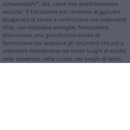
comunistaah?”. Già, come mai quest’ennesima
vaccata? “È l’occasione per centinaia di ggiovani
(esagerata) di venire a confrontarzi con importanti
sfide, con inizziative politighe, formazzione,
discussione, una grandissima scuola di
formazzione per acquisire gli strumenti che poi a
settembre riborderemo nei nostri luoghi di studio,
nelle univerzità, nelle scuole, nei luoghi di laoro,
più conzapevoli e piùfforti, per poter portare
auandi la nostra attividà e saper organizzuare la
ggioventù
più coscccientecombattiva”.
In che senso,
compagna ciancicona
, ricordate,
quella che al padre fascio j’aveva già sputato
addosso? Niente, non cambiano, non possono
cambiare, si riproducono identici come le muffe,