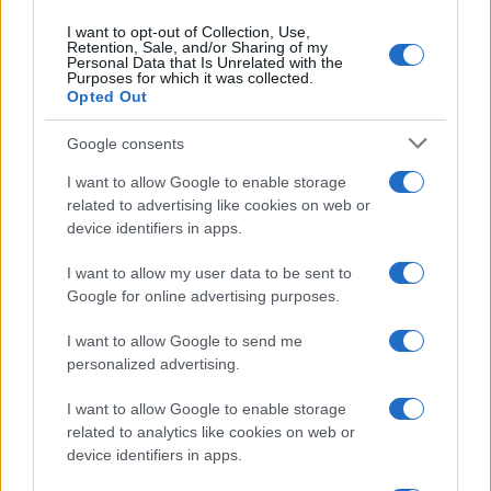
I want to opt-out of Collection, Use,
Retention, Sale, and/or Sharing of my
Personal Data that Is Unrelated with the
Purposes for which it was collected.
Opted Out
Google consents
00:00
03:14
I want to allow Google to enable storage
related to advertising like cookies on web or
device identifiers in apps.
Nicolaporro.it è anche su Whatsapp. È sufficiente
I want to allow my user data to be sent to
cliccare qui
per iscriversi al canale ed essere sempre
Google for online advertising purposes.
aggiornati (gratis).
I want to allow Google to send me
personalized advertising.
#HAMAS
#ISRAELE
#PALESTINA
I want to allow Google to enable storage
related to analytics like cookies on web or
55
device identifiers in apps.
Leggi i commenti