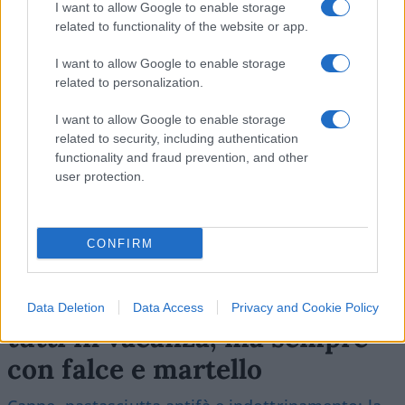
I want to allow Google to enable storage
related to functionality of the website or app.
SEDUTE SATIRICHE
I want to allow Google to enable storage
Vignetta del 07/08/2026
related to personalization.
I want to allow Google to enable storage
related to security, including authentication
functionality and fraud prevention, and other
Vai all'archivio delle vignette
user protection.
CONFIRM
Il campeggio dei comunisti:
Data Deletion
Data Access
Privacy and Cookie Policy
tutti in vacanza, ma sempre
con falce e martello