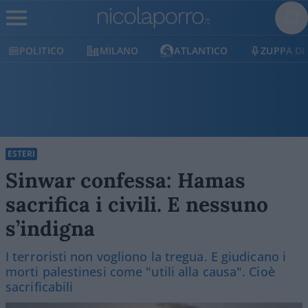
POLITICO
MILANO
ATLANTICO
ZUPPA DI
ESTERI
Sinwar confessa: Hamas
sacrifica i civili. E nessuno
s’indigna
I terroristi non vogliono la tregua. E giudicano i
morti palestinesi come "utili alla causa". Cioè
sacrificabili