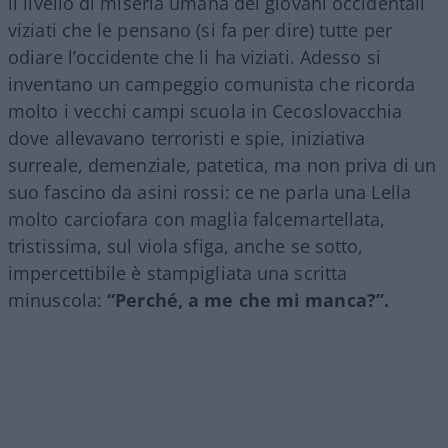
il livello di miseria umana dei giovani occidentali
viziati che le pensano (si fa per dire) tutte per
odiare l’occidente che li ha viziati. Adesso si
inventano un campeggio comunista che ricorda
molto i vecchi campi scuola in Cecoslovacchia
dove allevavano terroristi e spie, iniziativa
surreale, demenziale, patetica, ma non priva di un
suo fascino da asini rossi: ce ne parla una Lella
molto carciofara con maglia falcemartellata,
tristissima, sul viola sfiga, anche se sotto,
impercettibile è stampigliata una scritta
minuscola:
“Perché, a me che mi manca?”.