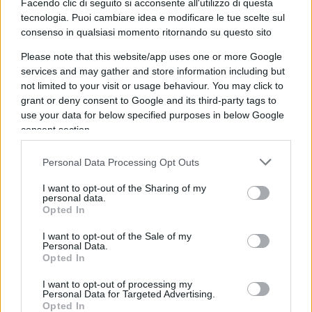
Facendo clic di seguito si acconsente all'utilizzo di questa
tecnologia. Puoi cambiare idea e modificare le tue scelte sul
consenso in qualsiasi momento ritornando su questo sito
Sinwar ha
per la prima volta ammesso
in una
Please note that this website/app uses one or more Google
serie di dichiarazioni fatte con i suoi pari grado in
services and may gather and store information including but
giro per il mondo, che se muoiono i palestinesi
not limited to your visit or usage behaviour. You may click to
grant or deny consent to Google and its third-party tags to
non gliene frega nulla! I morti gli sono utili per
use your data for below specified purposes in below Google
fare la vittima, così che la Mezzaluna24Ore, possa
consent section.
dire “poveri i palestinesi”. I quali sono seriamente
dei poveri, ma
per colpa di Hamas
, non per colpa
Personal Data Processing Opt Outs
degli israeliani soltanto.
I want to opt-out of the Sharing of my
personal data.
Opted In
dalla Zuppa di Porro del 12 giugno 2024
I want to opt-out of the Sale of my
Personal Data.
Opted In
Video
Player
I want to opt-out of processing my
Personal Data for Targeted Advertising.
Opted In