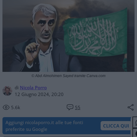
© Abd Almohimen Sayed tramite Canva.com
di
Nicola Porro
12 Giugno 2024, 20:20
5.6k
55
Aggiungi nicolaporro.it alle tue fonti
CLICCA QUI
preferite su Google