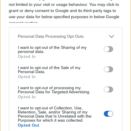
not limited to your visit or usage behaviour. You may click to
grant or deny consent to Google and its third-party tags to
In tempi normali sono abbastanza convinto che la
use your data for below specified purposes in below Google
premier non avrebbe preso questo
consent section.
provvedimento, considerando che la zona
spagnola invasa dall’improvvisata
orda
Personal Data Processing Opt Outs
migratoria
si trova nell’altra sponda del
I want to opt-out of the Sharing of my
Mediterraneo e che la stessa Spagna non confina
personal data.
Opted In
con l’Italia. Ciononostante, occorre avere l’onestà
intellettuale di riconoscerlo: è stato scientemente
I want to opt-out of the Sale of my
Personal Data.
deciso di prendere una decisione dal forte sapore
Opted In
propagandistico.
I want to opt-out of processing my
Personal Data for Targeted Advertising.
Opted In
I want to opt-out of Collection, Use,
Retention, Sale, and/or Sharing of my
Personal Data that Is Unrelated with the
Purposes for which it was collected.
Opted Out