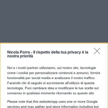
Nicola Porro -
Il rispetto della tua privacy è la
nostra priorità
Sul tema scottante del derby
Italia-Spagna,
c’è
poco da dire: la sospensione del trattato di
Noi e i nostri partner utilizziamo, sul nostro sito, tecnologie
Schengen per i viaggiatori provenienti dal Paese
come i cookie per personalizzare contenuti e annunci, fornire
iberico, i cui controlli sono in verità limitati ai
funzionalità per social media e analizzare il nostro traffico.
Facendo clic di seguito si acconsente all'utilizzo di questa
cittadini extracomunitari, deciso dal governo
tecnologia. Puoi cambiare idea e modificare le tue scelte sul
Meloni, rappresenta una mossa sbagliata, ma che
consenso in qualsiasi momento ritornando su questo sito
in qualche modo trova una sua giustificazione
Please note that this website/app uses one or more Google
politica tutta interna all’area della destra.
services and may gather and store information including but