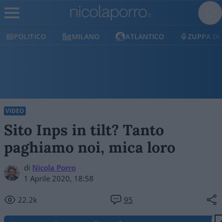
POLITICO
MILANO
ATLANTICO
ZUPPA DI
VIDEO
Sito Inps in tilt? Tanto
paghiamo noi, mica loro
di
Nicola Porro
1 Aprile 2020, 18:58
22.2k
95