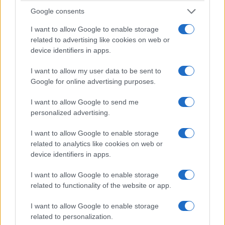
Google consents
I want to allow Google to enable storage
related to advertising like cookies on web or
device identifiers in apps.
I want to allow my user data to be sent to
Google for online advertising purposes.
E la ragione principale, se non l’unica – a parte la
tendenza a volersi distinguere dalla linea
I want to allow Google to send me
personalized advertising.
insensata della sinistra globalista –, mi sembra
piuttosto evidente. In sostanza si tratta della
I want to allow Google to enable storage
presenza di un grosso elefante nella stanza
related to analytics like cookies on web or
dell’attuale maggioranza: il generale Vannacci e il
device identifiers in apps.
suo partito fresco di giornata,
Futuro Nazional
e,
I want to allow Google to enable storage
che tiene la stessa maggioranza con il fiato sul
related to functionality of the website or app.
collo.
I want to allow Google to enable storage
related to personalization.