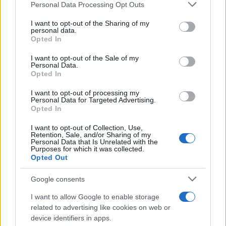
Personal Data Processing Opt Outs
00:00
00:44
I want to opt-out of the Sharing of my
personal data.
Opted In
Nicola Porro, dalla
Zuppa di Porro del 26 luglio
I want to opt-out of the Sale of my
Personal Data.
2024
Opted In
I want to opt-out of processing my
Personal Data for Targeted Advertising.
Nicolaporro.it è anche su Whatsapp. È
Opted In
sufficiente
cliccare qui
per iscriversi al canale ed
I want to opt-out of Collection, Use,
essere sempre aggiornati (gratis)
Retention, Sale, and/or Sharing of my
Personal Data that Is Unrelated with the
Purposes for which it was collected.
Opted Out
#DONALD TRUMP
#KAMALA HARRIS
#SONDAGGIO
#USA
Google consents
I want to allow Google to enable storage
22
related to advertising like cookies on web or
device identifiers in apps.
Leggi i commenti