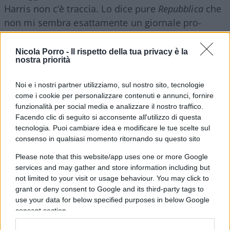
Harris non c’è traccia. Lo dice pure
Repubblica
che
non mi sembra esattamente un giornale pro-
Trump.
Nicola Porro -
Il rispetto della tua privacy è la
nostra priorità
Insomma, tutti quanti i sondaggi non vedono
questo effetto Harris, cosa che invece aveva visto
Noi e i nostri partner utilizziamo, sul nostro sito, tecnologie
immediatamente, tanto da dedicargli la prima
come i cookie per personalizzare contenuti e annunci, fornire
pagina, il
Corriere della Sera
. Fantastico!
funzionalità per social media e analizzare il nostro traffico.
Facendo clic di seguito si acconsente all'utilizzo di questa
tecnologia. Puoi cambiare idea e modificare le tue scelte sul
Video
consenso in qualsiasi momento ritornando su questo sito
Player
Please note that this website/app uses one or more Google
services and may gather and store information including but
not limited to your visit or usage behaviour. You may click to
grant or deny consent to Google and its third-party tags to
use your data for below specified purposes in below Google
consent section.