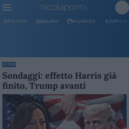
POLITICO
MILANO
ATLANTICO
ZUPPA DI
ESTERI
Sondaggi: effetto Harris già
finito, Trump avanti