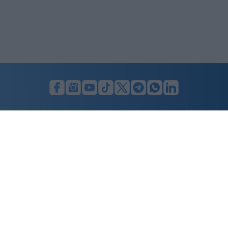
LUNIFIN S.r.l. a socio unico. Sede legale Milano, Largo F. Richini, 2/A,
20122 (MI), C.F./P.Iva en. 07174900154, REA cap. soc. euro 10.000,00
i.v.
Home
Advertising
Condizioni d’uso
Privacy Policy
Cookie policy
Cambia il consenso ai cookie
Dichiarazione di accessibilità
nicolaporro.it
è una testata registrata il 20 aprile 2021 al n. 94 del
registro della Stampa del Tribunale di Milano.