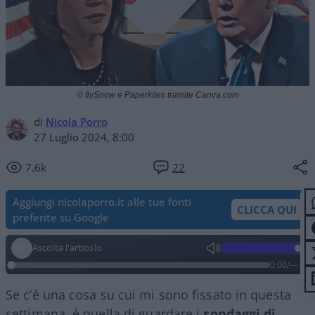
© flySnow e Paperkites tramite Canva.com
di
Nicola Porro
27 Luglio 2024, 8:00
7.6k
22
Aggiungi nicolaporro.it alle tue fonti
CLICCA QUI
preferite su Google
Ascolta l'articolo
0:00
/
--:--
Se c’è una cosa su cui mi sono fissato in questa
settimana, è quella di guardare i
sondaggi di