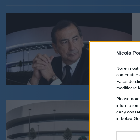
Nicola Po
Noi e i nost
contenuti e 
Facendo clic
modificare l
Please note
information 
deny consent
in below Go