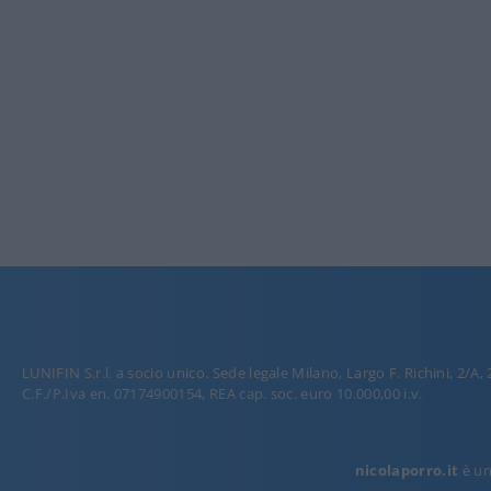
LUNIFIN S.r.l. a socio unico. Sede legale Milano, Largo F. Richini, 2/A,
C.F./P.Iva en. 07174900154, REA cap. soc. euro 10.000,00 i.v.
nicolaporro.it
è una