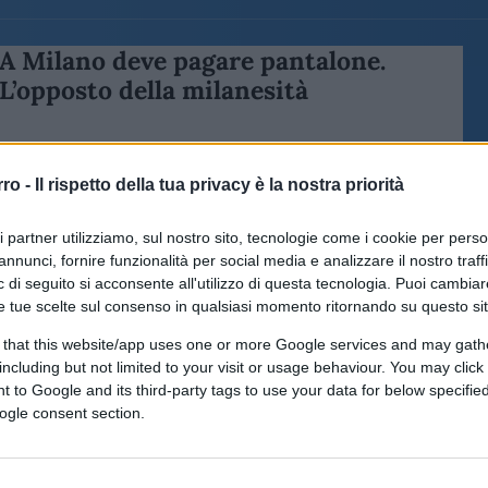
A Milano deve pagare pantalone.
L’opposto della milanesità
rro -
Il rispetto della tua privacy è la nostra priorità
ri partner utilizziamo, sul nostro sito, tecnologie come i cookie per pers
annunci, fornire funzionalità per social media e analizzare il nostro traff
di
Fabio Massa
4.3k
 di seguito si acconsente all'utilizzo di questa tecnologia. Puoi cambiar
7 Maggio 2026, 11:52
e tue scelte sul consenso in qualsiasi momento ritornando su questo si
 that this website/app uses one or more Google services and may gath
La legacy delle Olimpiadi: nessuna
including but not limited to your visit or usage behaviour. You may click 
grande opera resta impunita
 to Google and its third-party tags to use your data for below specifi
ogle consent section.