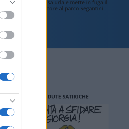
studentessa urla e mette in fuga il
violentatore al parco Segantini
SEDUTE SATIRICHE