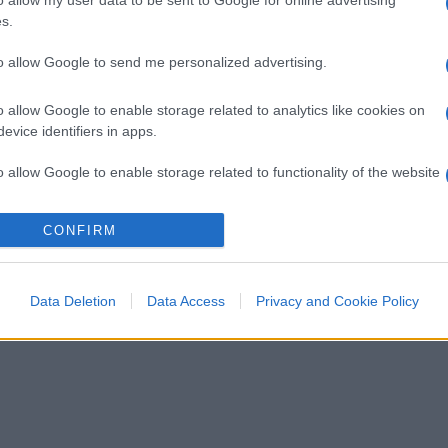
s.
to allow Google to send me personalized advertising.
o allow Google to enable storage related to analytics like cookies on
evice identifiers in apps.
o allow Google to enable storage related to functionality of the website
CONFIRM
o allow Google to enable storage related to personalization.
o allow Google to enable storage related to security, including
Data Deletion
Data Access
Privacy and Cookie Policy
cation functionality and fraud prevention, and other user protection.