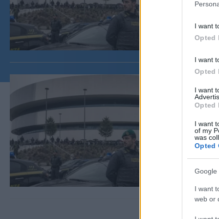
Persona
I want t
Opted 
I want t
Opted 
I want 
Advertis
Opted 
I want t
of my P
was col
Opted 
Google 
I want t
web or d
I want t