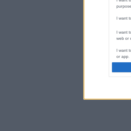
purpose
I want 
I want t
web or d
I want t
or app.
I want t
I want t
authenti