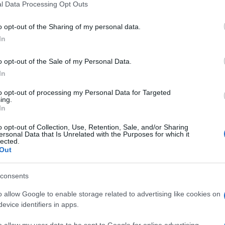
l Data Processing Opt Outs
o opt-out of the Sharing of my personal data.
di
Fabio Massa
3.5k
In
6 Maggio 2026, 11:03
o opt-out of the Sale of my Personal Data.
In
Arena Santa Giulia di Milano, la
to opt-out of processing my Personal Data for Targeted
Corte dei Conti valuta eventuali
ing.
danni erariali per gli extracosti
In
o opt-out of Collection, Use, Retention, Sale, and/or Sharing
ersonal Data that Is Unrelated with the Purposes for which it
lected.
Out
di
Redazione Milano
consents
3.9k
5 Maggio 2026, 13:18
o allow Google to enable storage related to advertising like cookies on
evice identifiers in apps.
o allow my user data to be sent to Google for online advertising