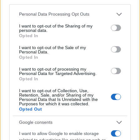
Personal Data Processing Opt Outs
I want to opt-out of the Sharing of my
personal data.
Comune di Napoli, quella gaffe
Opted In
clamorosa sul Primo maggio
I want to opt-out of the Sale of my
Personal Data.
Opted In
di
Michael Sfaradi
11.3k
2 Maggio 2020, 18:24
I want to opt-out of processing my
Personal Data for Targeted Advertising.
Opted In
I want to opt-out of Collection, Use,
Retention, Sale, and/or Sharing of my
Personal Data that Is Unrelated with the
Purposes for which it was collected.
Opted Out
nicolaporro.it
Google consents
I want to allow Google to enable storage
related to advertising like cookies on web or