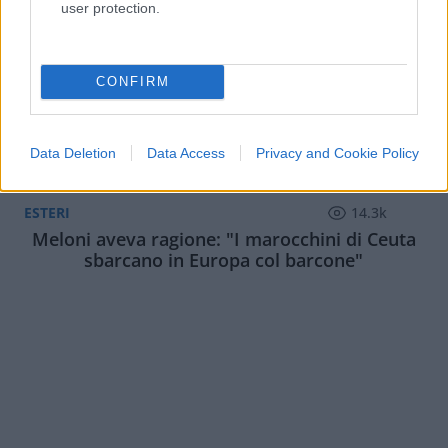
user protection.
CONFIRM
Data Deletion
Data Access
Privacy and Cookie Policy
ESTERI
14.3k
Meloni aveva ragione: "I marocchini di Ceuta
sbarcano in Europa col barcone"