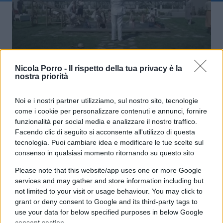
“La zona d’interesse”: l’Olocausto
Nicola Porro -
Il rispetto della tua privacy è la
come non lo avete mai visto
nostra priorità
Noi e i nostri partner utilizziamo, sul nostro sito, tecnologie
di
Davide Cavaliere
5.9k
come i cookie per personalizzare contenuti e annunci, fornire
10 Marzo 2024, 6:01
funzionalità per social media e analizzare il nostro traffico.
Facendo clic di seguito si acconsente all'utilizzo di questa
tecnologia. Puoi cambiare idea e modificare le tue scelte sul
consenso in qualsiasi momento ritornando su questo sito
Please note that this website/app uses one or more Google
services and may gather and store information including but
not limited to your visit or usage behaviour. You may click to
grant or deny consent to Google and its third-party tags to
nicolaporro.it
use your data for below specified purposes in below Google
consent section.