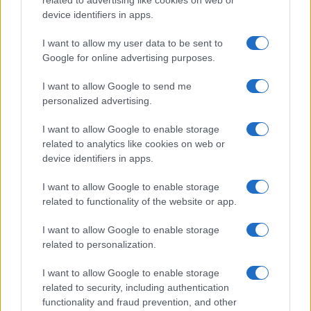
device identifiers in apps.
I want to allow my user data to be sent to
La bestia umana: è ora di riportare
Google for online advertising purposes.
Auschwitz dentro la storia e
I want to allow Google to send me
costruire una coscienza
personalized advertising.
antitotalitaria
I want to allow Google to enable storage
related to analytics like cookies on web or
di
Enzo Reale
4.3k
device identifiers in apps.
27 Gennaio 2020, 4:13
I want to allow Google to enable storage
related to functionality of the website or app.
IL PIÙ LETTO DEL MESE
I want to allow Google to enable storage
related to personalization.
I want to allow Google to enable storage
related to security, including authentication
functionality and fraud prevention, and other