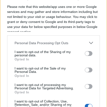
Please note that this website/app uses one or more Google
services and may gather and store information including but
not limited to your visit or usage behaviour. You may click to
Quando i grillini flirtavano con
grant or deny consent to Google and its third-party tags to
Maduro
use your data for below specified purposes in below Google
consent section.
di
Giancristiano Desiderio
8.5k
Personal Data Processing Opt Outs
16 Giugno 2020, 19:00
I want to opt-out of the Sharing of my
personal data.
Opted In
I want to opt-out of the Sale of my
Personal Data.
Opted In
I want to opt-out of processing my
nicolaporro.it
Personal Data for Targeted Advertising.
Opted In
I want to opt-out of Collection, Use,
Retention, Sale, and/or Sharing of my