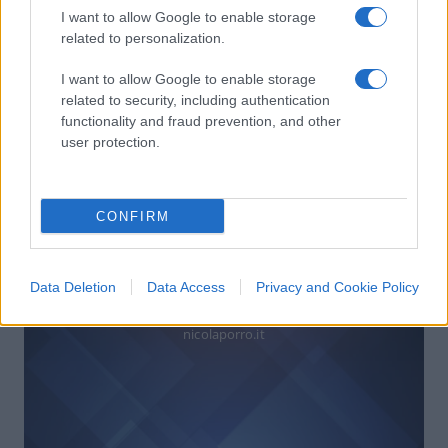
I want to allow Google to enable storage
Maduro unico colpevole di una
related to personalization.
eventuale escalation militare in
Venezuela
I want to allow Google to enable storage
related to security, including authentication
functionality and fraud prevention, and other
di
Roberto Penna
3.1k
user protection.
1 Marzo 2019, 4:29
CONFIRM
Data Deletion
Data Access
Privacy and Cookie Policy
nicolaporro.it