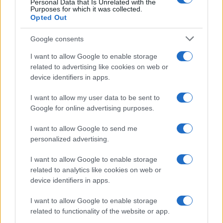
Personal Data that Is Unrelated with the
Purposes for which it was collected.
Opted Out
Il giallo dei quattrini di Maduro ai
grillini
Google consents
I want to allow Google to enable storage
related to advertising like cookies on web or
di
Andrea Amata
9.7k
device identifiers in apps.
15 Giugno 2020, 16:51
I want to allow my user data to be sent to
Google for online advertising purposes.
I want to allow Google to send me
personalized advertising.
I want to allow Google to enable storage
nicolaporro.it
related to analytics like cookies on web or
device identifiers in apps.
I want to allow Google to enable storage
related to functionality of the website or app.