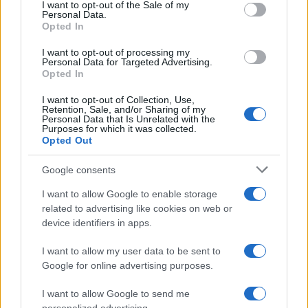
I want to opt-out of the Sale of my
Una vita di soddisfazioni? Ecco le 3
Personal Data.
Opted In
regole indispensabilli da seguire
I want to opt-out of processing my
Personal Data for Targeted Advertising.
di
Edoardo Lombardi
Opted In
3.2k
6 Febbraio 2022, 9:38
I want to opt-out of Collection, Use,
Retention, Sale, and/or Sharing of my
Personal Data that Is Unrelated with the
Purposes for which it was collected.
Opted Out
Google consents
I want to allow Google to enable storage
related to advertising like cookies on web or
device identifiers in apps.
I want to allow my user data to be sent to
Google for online advertising purposes.
I want to allow Google to send me
La bella signora infelice