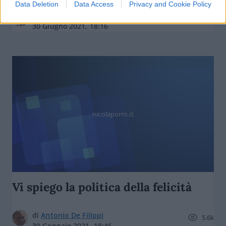
Data Deletion
Data Access
Privacy and Cookie Policy
di
Leopoldo Gasbarro
4.1k
30 Giugno 2021, 18:16
nicolaporro.it
Vi spiego la politica della felicità
di
Antonio De Filippi
5.6k
30 Gennaio 2021, 18:46