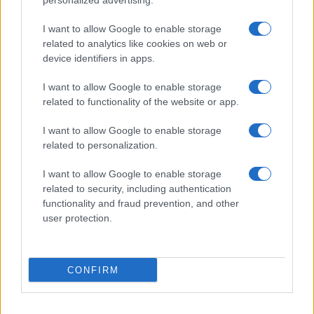
personalized advertising.
I want to allow Google to enable storage
di
Edoardo Lombardi
3.7k
related to analytics like cookies on web or
1 Agosto 2021, 8:48
device identifiers in apps.
I want to allow Google to enable storage
related to functionality of the website or app.
I want to allow Google to enable storage
related to personalization.
I want to allow Google to enable storage
nicolaporro.it
related to security, including authentication
functionality and fraud prevention, and other
user protection.
CONFIRM
La felicità? Costa almeno 75mila
dollari all’anno