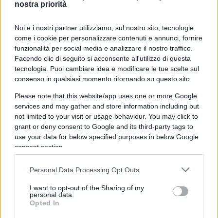
nostra priorità
Noi e i nostri partner utilizziamo, sul nostro sito, tecnologie
L’economia della felicità
come i cookie per personalizzare contenuti e annunci, fornire
funzionalità per social media e analizzare il nostro traffico.
Facendo clic di seguito si acconsente all'utilizzo di questa
di
Manuela Donghi
4.2k
tecnologia. Puoi cambiare idea e modificare le tue scelte sul
14 Luglio 2022, 10:55
consenso in qualsiasi momento ritornando su questo sito
Please note that this website/app uses one or more Google
services and may gather and store information including but
not limited to your visit or usage behaviour. You may click to
grant or deny consent to Google and its third-party tags to
use your data for below specified purposes in below Google
consent section.
Personal Data Processing Opt Outs
I want to opt-out of the Sharing of my
personal data.
Opted In