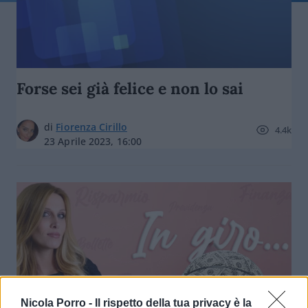
Forse sei già felice e non lo sai
di
Fiorenza Cirillo
4.4k
23 Aprile 2023, 16:00
Nicola Porro -
Il rispetto della tua privacy è la