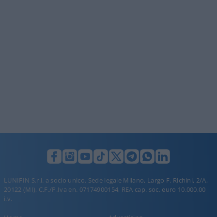
LUNIFIN S.r.l. a socio unico. Sede legale Milano, Largo F. Richini, 2/A,
20122 (MI), C.F./P.Iva en. 07174900154, REA cap. soc. euro 10.000,00
i.v.