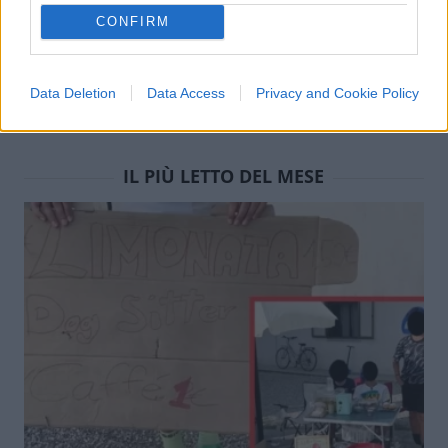
coraggio
CONFIRM
di
Nicola Porro
12.1k
Data Deletion
Data Access
Privacy and Cookie Policy
17 Gennaio 2024, 18:24
IL PIÙ LETTO DEL MESE