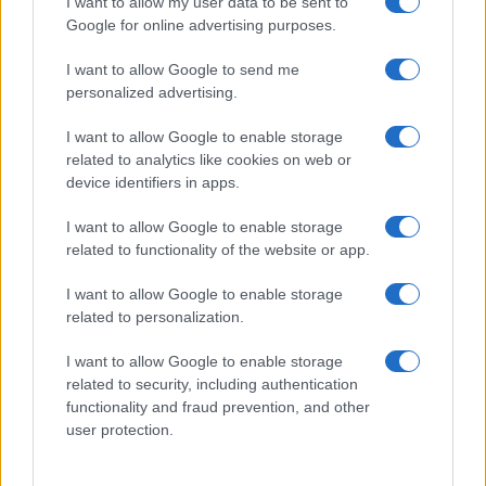
I want to allow my user data to be sent to
Google for online advertising purposes.
Giovanna Pedretti e gli sciacalli
I want to allow Google to send me
personalized advertising.
di
Claudio Romiti
7.3k
18 Gennaio 2024, 8:17
I want to allow Google to enable storage
related to analytics like cookies on web or
device identifiers in apps.
I want to allow Google to enable storage
related to functionality of the website or app.
I want to allow Google to enable storage
related to personalization.
I want to allow Google to enable storage
related to security, including authentication
functionality and fraud prevention, and other
user protection.
Quello della Lucarelli non è