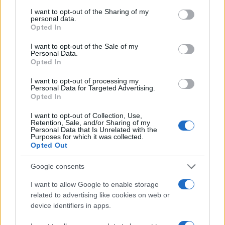
I want to opt-out of the Sharing of my
personal data.
Opted In
Cara Lucarelli, sbagli: Giovanna
I want to opt-out of the Sale of my
Pedretti non andava interrogata
Personal Data.
Opted In
7.1k
18 Gennaio 2024, 15:30
I want to opt-out of processing my
Personal Data for Targeted Advertising.
Opted In
I want to opt-out of Collection, Use,
Retention, Sale, and/or Sharing of my
Personal Data that Is Unrelated with the
Purposes for which it was collected.
Opted Out
Google consents
I want to allow Google to enable storage
related to advertising like cookies on web or
device identifiers in apps.