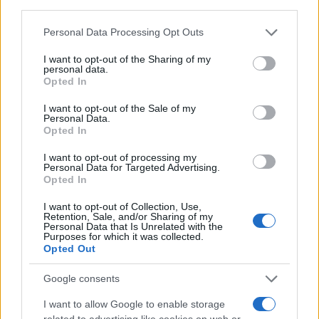
Personal Data Processing Opt Outs
I want to opt-out of the Sharing of my
personal data.
Opted In
La “Endurance” è persa, ma la
spedizione prosegue: terza puntata
I want to opt-out of the Sale of my
Personal Data.
Opted In
di
Roberto Ezio Pozzo
3.2k
I want to opt-out of processing my
7 Agosto 2022, 7:39
Personal Data for Targeted Advertising.
Opted In
I want to opt-out of Collection, Use,
Retention, Sale, and/or Sharing of my
Personal Data that Is Unrelated with the
Purposes for which it was collected.
Opted Out
Google consents
nicolaporro.it
I want to allow Google to enable storage
related to advertising like cookies on web or