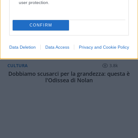
user protection.
CONFIRM
Data Deletion
Data Access
Privacy and Cookie Policy
CULTURA
3.8k
Dobbiamo scusarci per la grandezza: questa è
l'Odissea di Nolan