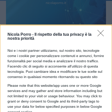
nicolaporro.it
Nicola Porro -
Il rispetto della tua privacy è la
La ricerca della salvezza, arrivo a
nostra priorità
Elephant Island: quarta puntata
Noi e i nostri partner utilizziamo, sul nostro sito, tecnologie
come i cookie per personalizzare contenuti e annunci, fornire
di
Roberto Ezio Pozzo
4.4k
funzionalità per social media e analizzare il nostro traffico.
21 Agosto 2022, 5:51
Facendo clic di seguito si acconsente all'utilizzo di questa
tecnologia. Puoi cambiare idea e modificare le tue scelte sul
consenso in qualsiasi momento ritornando su questo sito
Please note that this website/app uses one or more Google
services and may gather and store information including but
not limited to your visit or usage behaviour. You may click to
grant or deny consent to Google and its third-party tags to
use your data for below specified purposes in below Google
nicolaporro.it
consent section.