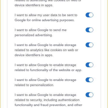
device identifiers in apps.
I want to allow my user data to be sent to
Google for online advertising purposes.
L’inizio subito impervio della
I want to allow Google to send me
spedizione “Endurance”: la corrida
personalized advertising.
con gli iceberg
I want to allow Google to enable storage
related to analytics like cookies on web or
di
Roberto Ezio Pozzo
3.7k
device identifiers in apps.
31 Luglio 2022, 7:34
I want to allow Google to enable storage
related to functionality of the website or app.
IL PIÙ LETTO DEL MESE
I want to allow Google to enable storage
related to personalization.
I want to allow Google to enable storage
related to security, including authentication
functionality and fraud prevention, and other