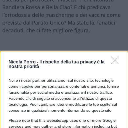
Bandiera Rossa e Bella Ciao? E chi predicava
l’ortodossia delle mascherine e dei vaccini come
prevista dal Partito Unico? Ma state là, fanatici
decaduti, che ci fate migliore figura.
Nicola Porro -
Il rispetto della tua privacy è la
nostra priorità
Noi e i nostri partner utilizziamo, sul nostro sito, tecnologie
come i cookie per personalizzare contenuti e annunci, fornire
funzionalità per social media e analizzare il nostro traffico.
Facendo clic di seguito si acconsente all'utilizzo di questa
tecnologia. Puoi cambiare idea e modificare le tue scelte sul
consenso in qualsiasi momento ritornando su questo sito
Please note that this website/app uses one or more Google
Conte nel suo patto fantasma, nella sua
services and may gather and store information including but