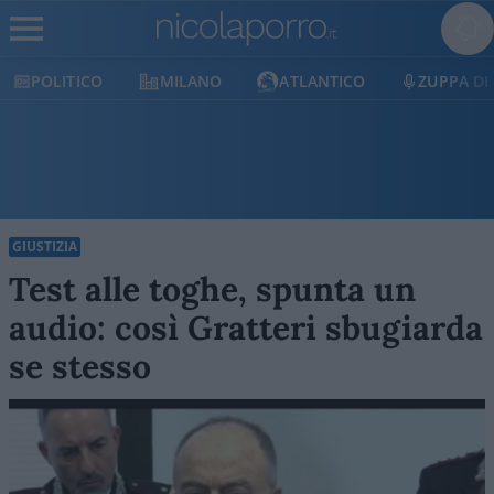
POLITICO
MILANO
ATLANTICO
ZUPPA DI
GIUSTIZIA
Test alle toghe, spunta un
audio: così Gratteri sbugiarda
se stesso