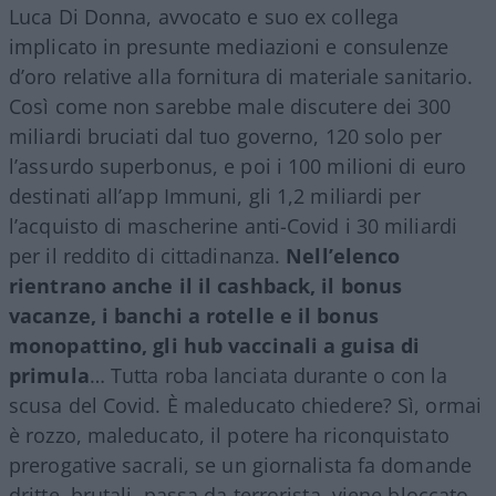
Luca Di Donna, avvocato e suo ex collega
implicato in presunte mediazioni e consulenze
d’oro relative alla fornitura di materiale sanitario.
Così come non sarebbe male discutere dei 300
miliardi bruciati dal tuo governo, 120 solo per
l’assurdo superbonus, e poi i 100 milioni di euro
destinati all’app Immuni, gli 1,2 miliardi per
l’acquisto di mascherine anti-Covid i 30 miliardi
per il reddito di cittadinanza.
Nell’elenco
rientrano anche il il cashback, il bonus
vacanze, i banchi a rotelle e il bonus
monopattino, gli hub vaccinali a guisa di
primula
… Tutta roba lanciata durante o con la
scusa del Covid. È maleducato chiedere? Sì, ormai
è rozzo, maleducato, il potere ha riconquistato
prerogative sacrali, se un giornalista fa domande
dritte, brutali, passa da terrorista, viene bloccato,