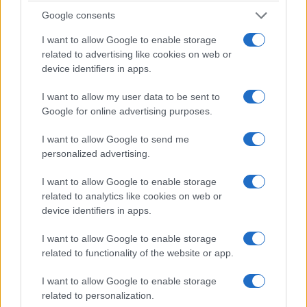
chissà cosa. Già, che cosa? E fu solo una
Google consents
maldicenza quella che insinuava direttive
I want to allow Google to enable storage
puntuali, mattutine da Pechino? “Ah, il Nobel
related to advertising like cookies on web or
Parisi ci faceva le stime dei morti”. Se le faceva
device identifiers in apps.
come quelle climatiche, stiamo freschi. Un Fisico,
non uno statistico e men che meno un medico, un
I want to allow my user data to be sent to
Google for online advertising purposes.
virologo (serio, non un promotore di siringhe).
Questa della impreparazione totale, della
I want to allow Google to send me
inadeguatezza totale del suo governo è
personalized advertising.
un’altra situazione da chiarire
, ma Conte si
I want to allow Google to enable storage
comporta come chi sa che, in fondo, è tutta una
related to analytics like cookies on web or
recita, che nessuno lo metterà davvero all’angolo.
device identifiers in apps.
I want to allow Google to enable storage
related to functionality of the website or app.
I want to allow Google to enable storage
related to personalization.