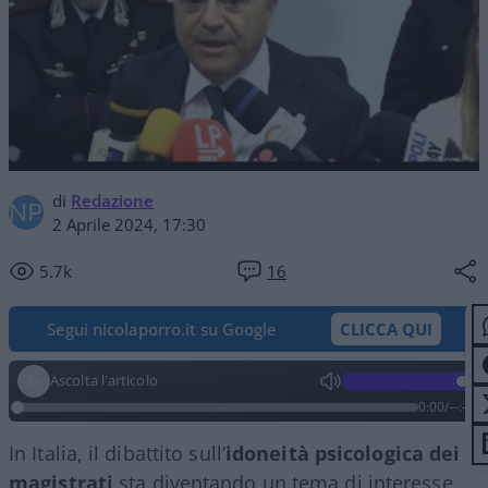
di
Redazione
2 Aprile 2024, 17:30
5.7k
16
Segui nicolaporro.it su Google
CLICCA QUI
Ascolta l'articolo
0:00
/
--:--
In Italia, il dibattito sull’
idoneità psicologica dei
magistrati
sta diventando un tema di interesse