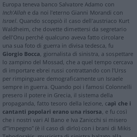
Europa teneva banco Salvatore Adamo con
Inch’Allah
e da noi l’eterno Gianni Morandi con
Israel
. Quando scoppiò il caso dell’austriaco Kurt
Waldheim, che dovette dimettersi da segretario
dell’Onu perché qualcuno aveva fatto circolare
una sua foto di guerra in divisa tedesca, fu
Giorgio
Bocca
, giornalista di sinistra, a sospettare
lo zampino del Mossad, che a quel tempo cercava
di importare ebrei russi contrattando con l’Urss
per rimpinguare demograficamente un Israele
sempre in guerra. Quando poi i famosi Colonnelli
presero il potere in Grecia, il sistema della
propaganda, fatto tesoro della lezione, c
apì che i
cantanti popolari erano una risorsa
, e fu così
che i nostri vari Al Bano e Iva Zanicchi si misero
d’”impegno” (è il caso di dirlo) con i brani di Mikis
Tehodorakis, musicista di sinistra balzato alla