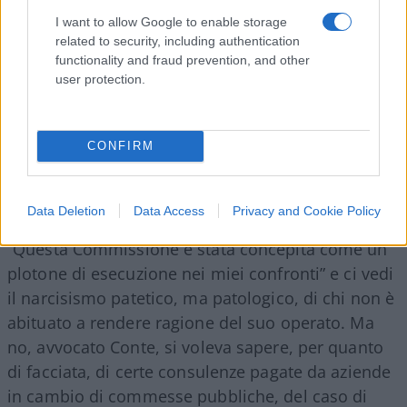
I want to allow Google to enable storage
related to security, including authentication
functionality and fraud prevention, and other
user protection.
CONFIRM
Data Deletion
Data Access
Privacy and Cookie Policy
“Questa Commissione è stata concepita come un
plotone di esecuzione nei miei confronti” e ci vedi
il narcisismo patetico, ma patologico, di chi non è
abituato a rendere ragione del suo operato. Ma
no, avvocato Conte, si voleva sapere, per quanto
di facciata, di certe consulenze pagate da aziende
in cambio di commesse pubbliche, del caso di