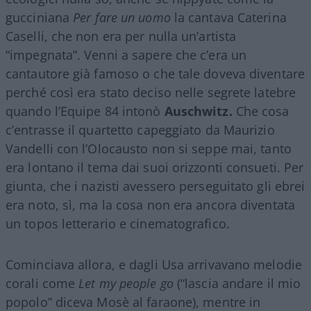
gucciniana
Per fare un uomo
la cantava Caterina
Caselli, che non era per nulla un’artista
“impegnata”. Venni a sapere che c’era un
cantautore già famoso o che tale doveva diventare
perché così era stato deciso nelle segrete latebre
quando l’Equipe 84 intonò
Auschwitz.
Che cosa
c’entrasse il quartetto capeggiato da Maurizio
Vandelli con l’Olocausto non si seppe mai, tanto
era lontano il tema dai suoi orizzonti consueti. Per
giunta, che i nazisti avessero perseguitato gli ebrei
era noto, sì, ma la cosa non era ancora diventata
un topos letterario e cinematografico.
Cominciava allora, e dagli Usa arrivavano melodie
corali come
Let my people go
(“lascia andare il mio
popolo” diceva Mosè al faraone), mentre in