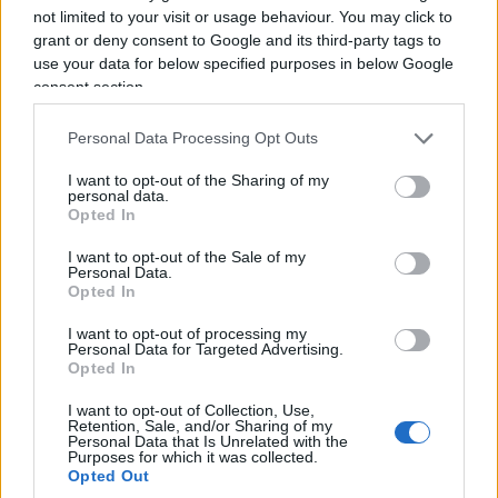
not limited to your visit or usage behaviour. You may click to
fascinazione per i dpcm che consentono strette
grant or deny consent to Google and its third-party tags to
repressive più immediate e svincolate dai controlli
use your data for below specified purposes in below Google
democratici, nel suo invocare leggi più
consent section.
emergenziali tradisce un che di autocratico,
Personal Data Processing Opt Outs
grottesco ma
vagamente inquietante
, tanto più
da uno che con ogni evidenza tira all’uomo forte,
I want to opt-out of the Sharing of my
personal data.
al Putin della situazione. Ma parla per te, amico
Opted In
mio! Che il tuo patto noi non l’abbiamo né visto
I want to opt-out of the Sale of my
né sottoscritto. Non l’ha visto neanche lui se
Personal Data.
Opted In
davanti al Tribunale dei ministri arrivò ad
ammettere: “Credevo si sarebbero ribellati [i
I want to opt-out of processing my
Personal Data for Targeted Advertising.
cittadini], invece mi accorsi con stupore che non
Opted In
succedeva niente”. Ci spiegasse questo, insieme
I want to opt-out of Collection, Use,
alle circostanze barbine, come quando
Retention, Sale, and/or Sharing of my
Personal Data that Is Unrelated with the
rinchiudeva tutti lasciando facoltà di circolazione
Purposes for which it was collected.
unicamente a soldati e ufficiali russi venuti a far
Opted Out