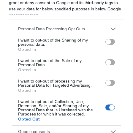
grant or deny consent to Google and its third-party tags to
use your data for below specified purposes in below Google
11:20
Nanni Moretti
si concede a
Repubblica
e
consent section.
Corriere della Sera
.
Personal Data Processing Opt Outs
I want to opt-out of the Sharing of my
personal data.
12:00 Io, cari amici del
Foglio
, non mi candido
Opted In
perché vorrei una Roma fatta di grattacieli, stadi,
I want to opt-out of the Sale of my
senza monopattini e ciclabili.
Personal Data.
Opted In
13:45 Asta btp triennali con tassi negativi, meno
I want to opt-out of processing my
Personal Data for Targeted Advertising.
appeal per i prestiti europei.
Opted In
I want to opt-out of Collection, Use,
14:20 Ma a voi sembra normale che
Padoan
passi
Retention, Sale, and/or Sharing of my
Personal Data that Is Unrelated with the
dal parlamento alla presidenza di
Unicredit
, così
Purposes for which it was collected.
Opted Out
senza che nessuno commenti?
Google consents