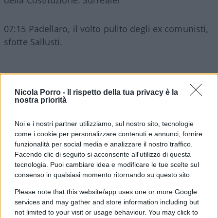
della Costituzione. Surreale!
07:15 Padellaro, il volto pulito degli ex comunisti,
sfotte Sallusti.
08:15
Appendino
non si ricandida per eccesso di
Nicola Porro -
Il rispetto della tua privacy è la
coerenza. E il
Fatto Quotidiano
dice che ha un
nostra priorità
futuro da big…
Noi e i nostri partner utilizziamo, sul nostro sito, tecnologie
come i cookie per personalizzare contenuti e annunci, fornire
09:45 La svolta liberale della Lega, si scrive di tutto
funzionalità per social media e analizzare il nostro traffico.
sui giornali.
Facendo clic di seguito si acconsente all'utilizzo di questa
tecnologia. Puoi cambiare idea e modificare le tue scelte sul
consenso in qualsiasi momento ritornando su questo sito
10:14 La dama di
Becciu
per i giornali è già
Please note that this website/app uses one or more Google
colpevole e arrestata. Stesso copione che ebbero
services and may gather and store information including but
con mafia capitale. Sessisti!
not limited to your visit or usage behaviour. You may click to