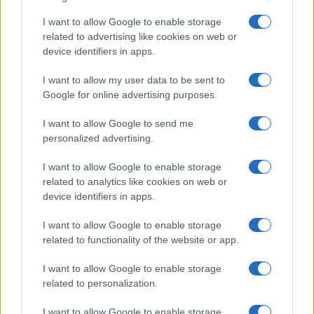
#APPENDINO
#BECCIU
#CASA
#COVID
I want to allow Google to enable storage
#DPCM
#FESTE
#GIUSEPPE CONTE
related to advertising like cookies on web or
#MASSIMO GALLI
#NANNI MORETTI
#PADOAN
device identifiers in apps.
#POLIZIA
#ROMA
#UNICREDIT
#VIRUS
I want to allow my user data to be sent to
Google for online advertising purposes.
69
I want to allow Google to send me
Leggi i commenti
personalized advertising.
I want to allow Google to enable storage
SEDUTE SATIRICHE
related to analytics like cookies on web or
device identifiers in apps.
Vignetta del 07/08/2026
I want to allow Google to enable storage
related to functionality of the website or app.
I want to allow Google to enable storage
Vai all'archivio delle vignette
related to personalization.
I want to allow Google to enable storage