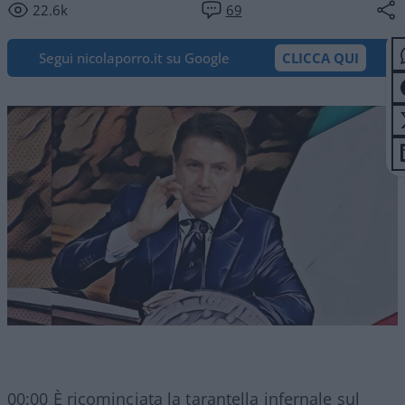
22.6k
69
Segui nicolaporro.it su Google
CLICCA QUI
00:00 È ricominciata la tarantella infernale sul