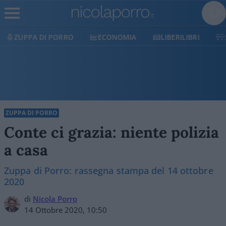
ECONOMIA
LIBERILIBRI
SHOP
SOSTIENICI
ZUPPA DI PORRO
Conte ci grazia: niente polizia
a casa
Zuppa di Porro: rassegna stampa del 14 ottobre
2020
di
Nicola Porro
14 Ottobre 2020, 10:50