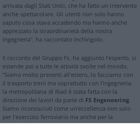
arrivata dagli Stati Uniti, che ha fatto un intervento
anche spettacolare. Gli utenti non solo hanno
saputo cosa stava accadendo ma hanno anche
apprezzato la straordinarietà della nostra
ingegneria”, ha raccontato Inchingolo.
Il racconto del Gruppo Fs, ha aggiunto l’esperto, si
estende poi a tutte le attività svolte nel mondo.
“Siamo molto presenti all’estero, lo facciamo con
il trasporto treni ma soprattutto con l’ingegneria:
la metropolitana di Riad è stata fatta con la
direzione dei lavori da parte di
FS Engeneering
.
Siamo riconosciuti come un’eccellenza non solo
per l’esercizio ferroviario ma anche per la
realizzazione e progettazione dei lavori in questo
ambito”.