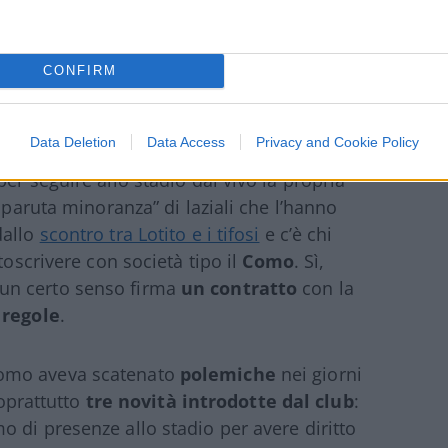
CONFIRM
onato di
Serie A
di calcio sono caratterizzati
Data Deletion
Data Access
Privacy and Cookie Policy
tudio del listone del Fantacalcio ma
er seguire allo stadio dal vivo la propria
sparuta minoranza” di laziali che l’hanno
dallo
scontro tra Lotito e i tifosi
e c’è chi
toscrivere con società tipo il
Como
. Sì,
un certo senso firma
un contratto
con la
 regole
.
Como aveva scatenato
polemiche
nei giorni
soprattutto
tre novità introdotte dal club
:
 di presenze allo stadio per avere diritto