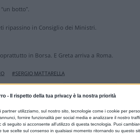
“un botto”.
i ripassino in Consiglio dei Ministri.
oprattutto in Borsa. E Greta arriva a Roma.
NO
#SERGIO MATTARELLA
3
rro -
Il rispetto della tua privacy è la nostra priorità
Leggi i commenti
ri partner utilizziamo, sul nostro sito, tecnologie come i cookie per pers
annunci, fornire funzionalità per social media e analizzare il nostro traff
 di seguito si acconsente all'utilizzo di questa tecnologia. Puoi cambiar
e tue scelte sul consenso in qualsiasi momento ritornando su questo si