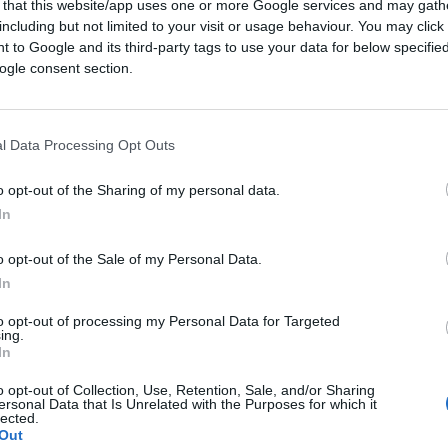
 that this website/app uses one or more Google services and may gath
including but not limited to your visit or usage behaviour. You may click 
sa di controllare chi ha
 to Google and its third-party tags to use your data for below specifi
ogle consent section.
ntrolli sugli abbonati: pagare il posto non
arlo
l Data Processing Opt Outs
o opt-out of the Sharing of my personal data.
1.6k
Visualizzazioni
4
commenti
In
o opt-out of the Sale of my Personal Data.
In
to opt-out of processing my Personal Data for Targeted
ing.
In
o opt-out of Collection, Use, Retention, Sale, and/or Sharing
ersonal Data that Is Unrelated with the Purposes for which it
lected.
Out