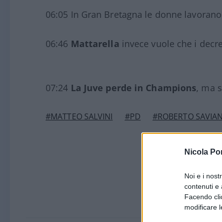
06:05 In Gran Bretagna le donne lavorano 
06:46
Mattarella
invece vuole che i decret
07:24
La Juve perde in Champions
, ma s
#MATTEO SALVINI
#PD
#ROBERTO SAVIA
Nicola Po
Noi e i nost
contenuti e 
Facendo clic
modificare l