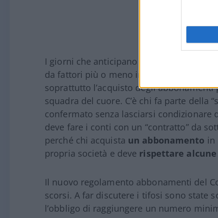
I giorni che anticipano l’inizio del campi
da fattori più o meno importanti: c’è lo s
soprattutto l’acquisto degli abbonamenti p
squadra del cuore. C’è chi fa parte della “
confermato senza lasciarsi condizionare 
deve fare i conti con un “contratto” da sot
perché chi acquista
un abbonamento
in 
propria società e deve
rispettare alcune
Il nuovo regolamento abbonamenti del 
scorsi. A far discutere i tifosi sono state 
l’obbligo di raggiungere un numero minimo