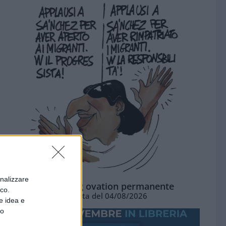
onalizzare
La standing ovation permanente
ico.
Vignetta del 04/08/2026
e idea e
to