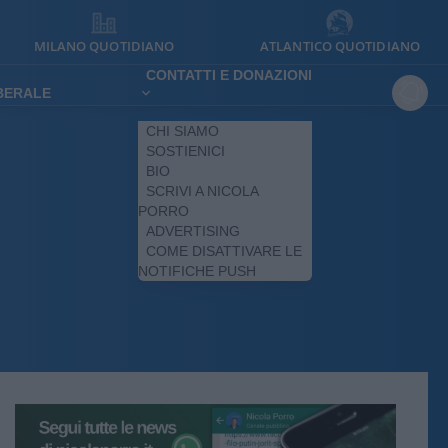
MILANO QUOTIDIANO
ATLANTICO QUOTIDIANO
CONTATTI E DONAZIONI
IBERALE
CHI SIAMO
SOSTIENICI
BIO
SCRIVI A NICOLA
PORRO
ADVERTISING
COME DISATTIVARE LE
NOTIFICHE PUSH