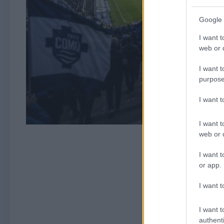
Google 
I want t
web or d
I want t
purpose
I want 
I want t
web or d
I want t
or app.
I want t
I want t
authenti