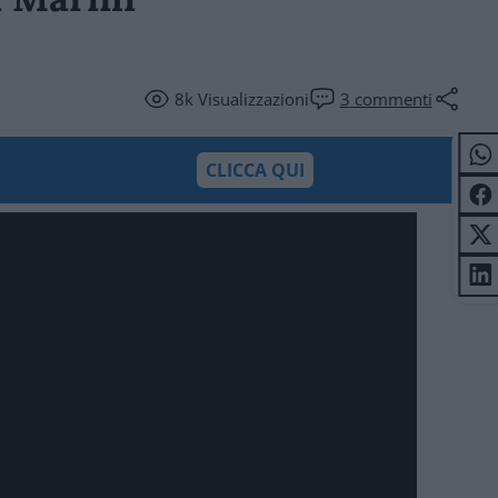
8k
Visualizzazioni
3
commenti
CLICCA QUI