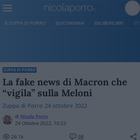
ECONOMIA
LIBERILIBRI
SHOP
SOSTIENICI
ZUPPA DI PORRO
La fake news di Macron che
“vigila” sulla Meloni
Zuppa di Porro 24 ottobre 2022
di
Nicola Porro
24 Ottobre 2022, 10:23
26.1k
98