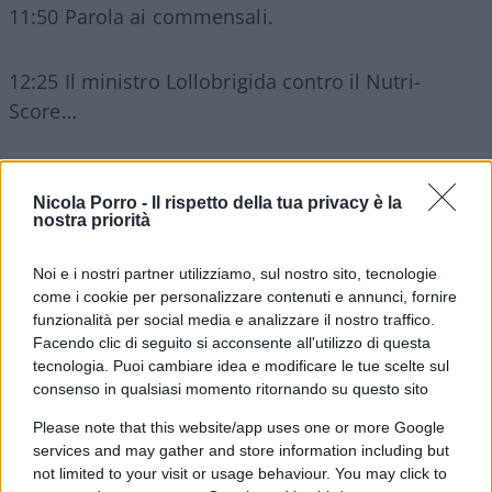
11:50 Parola ai commensali.
12:25 Il ministro Lollobrigida contro il Nutri-
Score…
13:48 Intervista mitica di
Carlo Nordio
al
Messaggero
che se facesse un decimo di quello
Nicola Porro -
Il rispetto della tua privacy è la
nostra priorità
che dice sarebbe stupendo.
Noi e i nostri partner utilizziamo, sul nostro sito, tecnologie
come i cookie per personalizzare contenuti e annunci, fornire
funzionalità per social media e analizzare il nostro traffico.
15:10 Perotti e Boeri su questa minchiata del tetto
Facendo clic di seguito si acconsente all'utilizzo di questa
al gas.
tecnologia. Puoi cambiare idea e modificare le tue scelte sul
consenso in qualsiasi momento ritornando su questo sito
18:25 Giuliano Ferrara sui sistemi elettorali.
Please note that this website/app uses one or more Google
services and may gather and store information including but
not limited to your visit or usage behaviour. You may click to