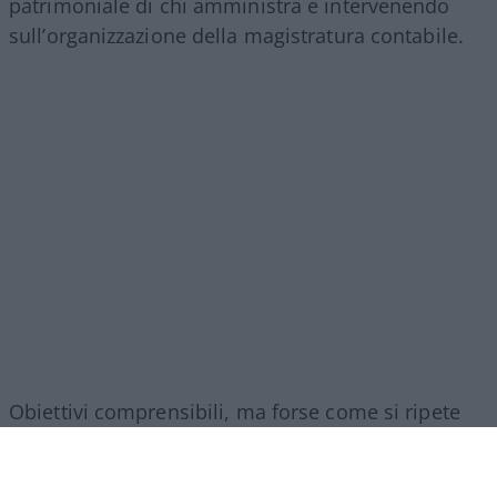
patrimoniale di chi amministra e intervenendo
sull’organizzazione della magistratura contabile.
Obiettivi comprensibili, ma forse come si ripete
sempre in questi casi era l’occasione per fare di
più. I veri problemi della Corte non finiscono