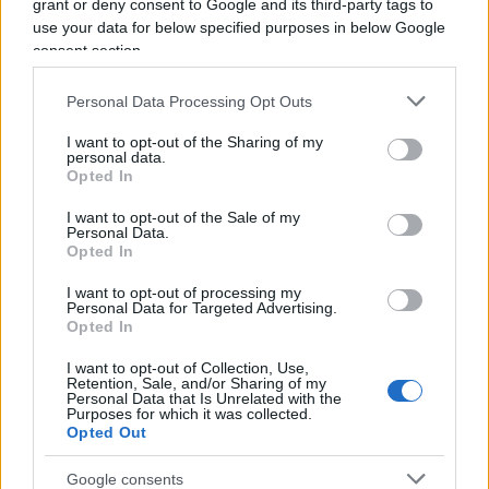
19:07 Insopportabili, è il turno di
Roberto Burioni
grant or deny consent to Google and its third-party tags to
by Mascheroni.
use your data for below specified purposes in below Google
consent section.
19:20 E poi leggete
Benedetta Tobagi contro
Personal Data Processing Opt Outs
Giorgia Meloni
, questi più che rosicare sono
I want to opt-out of the Sharing of my
proprio livorosi.
personal data.
Opted In
I want to opt-out of the Sale of my
Personal Data.
22:10
Rushdie
non è ferito a morte ma perde
Opted In
occhio e mano.
I want to opt-out of processing my
Personal Data for Targeted Advertising.
Opted In
22:30 Mulè vuole che Tajani molli Forza Italia e
I want to opt-out of Collection, Use,
stoccatina alla Meloni: “Ci ha deluso”.
Retention, Sale, and/or Sharing of my
Personal Data that Is Unrelated with the
Purposes for which it was collected.
Opted Out
22:55
Esteri
,
Sunak
al posto della Truss
.
Google consents