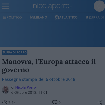
POLITICO
MILANO
ATLANTICO
ZUPPA DI
ZUPPA DI PORRO
Manovra, l’Europa attacca il
governo
Rassegna stampa del 6 ottobre 2018
di
Nicola Porro
6 Ottobre 2018, 11:01
7.5k
0