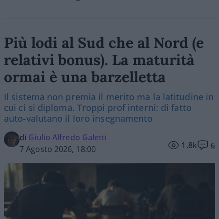
Più lodi al Sud che al Nord (e
relativi bonus). La maturità
ormai è una barzelletta
Il sistema non premia il merito ma la latitudine in
cui ci si diploma. Troppi prof interni: di fatto
auto-valutano il loro insegnamento
di
Giulio Alfredo Galetti
1.8k
6
7 Agosto 2026, 18:00