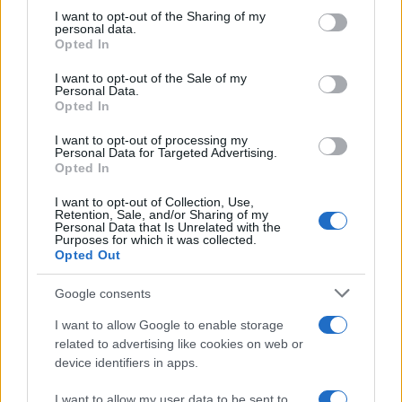
I want to opt-out of the Sharing of my
Nessuno presidia l’omogeneità del giudizio e
personal data.
Opted In
questo traligna in arbitrio, con l’albagia di
chi
scambia l’indulgenza per generosità
I want to opt-out of the Sale of my
Personal Data.
pedagogica
. Così il diploma cessa di attestare un
Opted In
livello e certifica per paradosso, la latitudine in cui
I want to opt-out of processing my
lo si è conseguito.
Personal Data for Targeted Advertising.
Opted In
La sperequazione
I want to opt-out of Collection, Use,
Retention, Sale, and/or Sharing of my
Personal Data that Is Unrelated with the
Qui la difformità cessa di essere accademica. Il
Purposes for which it was collected.
Opted Out
100 e la lode non sono orpelli estetici ma
dischiudono l’Albo Nazionale delle Eccellenze, gli
Google consents
esoneri dalle tasse universitarie, le borse di
I want to allow Google to enable storage
studio, la Carta del Merito da 500 euro. Chi è
related to advertising like cookies on web or
valutato con severità paga due volte: perde il
device identifiers in apps.
riconoscimento e finanzia, con il proprio rigore, la
I want to allow my user data to be sent to