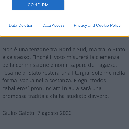
CONFIRM
Data Deletion
Data Access
Privacy and Cookie Policy
Non è una tenzone tra Nord e Sud, ma tra lo Stato
e se stesso. Finché il voto misurerà la clemenza
della commissione e non il sapere del ragazzo,
l’esame di Stato resterà una liturgia: solenne nella
forma, vacua nella sostanza. E ogni “todos
caballeros” pronunciato in aula sarà una
promessa tradita a chi ha studiato davvero.
Giulio Galetti, 7 agosto 2026