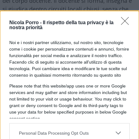
del corpo docente. Il docente si forma, insegna e
si giudica dentro circuiti locali chiusi, senza che
alcun organo terzo certifichi la comparabilità dei
Nicola Porro -
Il rispetto della tua privacy è la
metri di valutazione tra un istituto e l’altro. Una
nostra priorità
macchina che promuove se stessa nella quasi
totalità dei casi non vigila ma si assolve.
Noi e i nostri partner utilizziamo, sul nostro sito, tecnologie
come i cookie per personalizzare contenuti e annunci, fornire
funzionalità per social media e analizzare il nostro traffico.
Facendo clic di seguito si acconsente all'utilizzo di questa
tecnologia. Puoi cambiare idea e modificare le tue scelte sul
consenso in qualsiasi momento ritornando su questo sito
Please note that this website/app uses one or more Google
services and may gather and store information including but
not limited to your visit or usage behaviour. You may click to
grant or deny consent to Google and its third-party tags to
use your data for below specified purposes in below Google
consent section.
Personal Data Processing Opt Outs