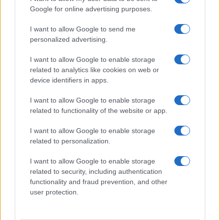
munificenza altrui.
Lo studente scrupoloso del
Google for online advertising purposes.
Nord, fermato a un 98 misurato col bilancino,
I want to allow Google to send me
resta a mani vuote
; il coetaneo gratificato da
personalized advertising.
una commissione prodiga incassa bonus e
precedenze. E quei benefici non piovono dal cielo:
I want to allow Google to enable storage
attingono a fondi contingentati, per cui il
related to analytics like cookies on web or
device identifiers in apps.
vantaggio immeritato di uno diventa il diritto
negato di un altro. La meritocrazia, invocata come
I want to allow Google to enable storage
totem, viene capovolta nel suo contrario:
premia
related to functionality of the website or app.
la larghezza del giudicante e non la
I want to allow Google to enable storage
competenza del giudicato
.
related to personalization.
I want to allow Google to enable storage
related to security, including authentication
functionality and fraud prevention, and other
user protection.