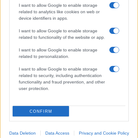
I want to allow Google to enable storage
related to analytics like cookies on web or
device identifiers in apps.
Trionchetti Povera: “Meno
I want to allow Google to enable storage
burocrazia e vincoli per far
related to functionality of the website or app.
correre il Paese”
I want to allow Google to enable storage
related to personalization.
Marco Tronchetti Provera, Presidente Esecutivo
del gruppo Pirelli, guarda al futuro con
I want to allow Google to enable storage
related to security, including authentication
pragmatismo
functionality and fraud prevention, and other
di
Marco Leardi
user protection.
24.4k
1
6 Agosto 2026, 18:30
CONFIRM
Data Deletion
Data Access
Privacy and Cookie Policy