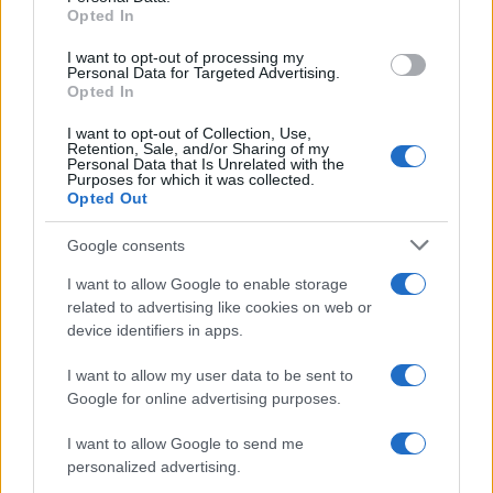
Opted In
I want to opt-out of processing my
Personal Data for Targeted Advertising.
16:10 Parola ai commensali.
Opted In
I want to opt-out of Collection, Use,
Retention, Sale, and/or Sharing of my
Personal Data that Is Unrelated with the
76
Purposes for which it was collected.
Opted Out
Leggi i commenti
Google consents
I want to allow Google to enable storage
SEDUTE SATIRICHE
related to advertising like cookies on web or
Vignetta del 04/08/2026
device identifiers in apps.
I want to allow my user data to be sent to
Google for online advertising purposes.
Vai all'archivio delle vignette
I want to allow Google to send me
personalized advertising.