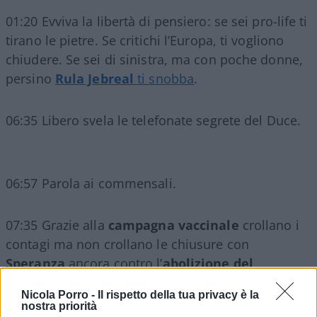
01:20 Evviva la libertà di pensiero: se sei pro-life ti
tirano le pietre. Se critichi l’Europa, ti vogliono
chiudere. Se sei di sinistra, ma con poche donne,
persino
Rula Jebreal
ti snobba
.
06:35 Libero svela le telefonate segrete del Duce.
06:57 Parola ai commensali.
07:35 Grazie alla
campagna vaccinale
crollano i
contagi ma non crollano le chiusure con
Speranza
ancora contro l’
abolizione del
coprifuoco
.
Nicola Porro -
Il rispetto della tua privacy è la
nostra priorità