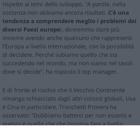
rispetto ai temi dello sviluppo. “A parole, nella
sostanza non abbiamo ancora risultati.
C’è una
tendenza a comprendere meglio i problemi dei
diversi Paesi europe
i, dovremmo stare più
insieme avendo anche qualcuno che rappresenti
l’Europa a livello internazionale, con la possibilità
di decidere. Perché subiamo quello che sta
succedendo nel mondo, ma non siamo nei tavoli
dove si decide”, ha risposto il top manager.
E di fronte al rischio che il Vecchio Continente
rimanga schiacciato dagli altri colossi globali, Usa
e Cina in particolare, Tronchetti Provera ha
osservato: “Dobbiamo batterci per non esserlo e
questo è quello che che bisogna fare a livello
italiano e a livello europeo.
Senza l’Europa non si