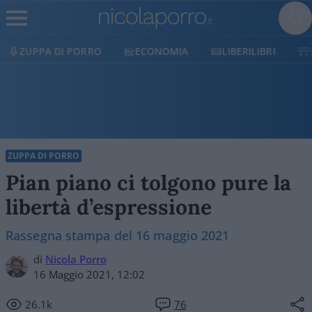
DI PORRO
ECONOMIA
LIBERILIBRI
SHOP
ZUPPA DI PORRO
Pian piano ci tolgono pure la
libertà d’espressione
Rassegna stampa del 16 maggio 2021
di
Nicola Porro
16 Maggio 2021, 12:02
26.1k
76