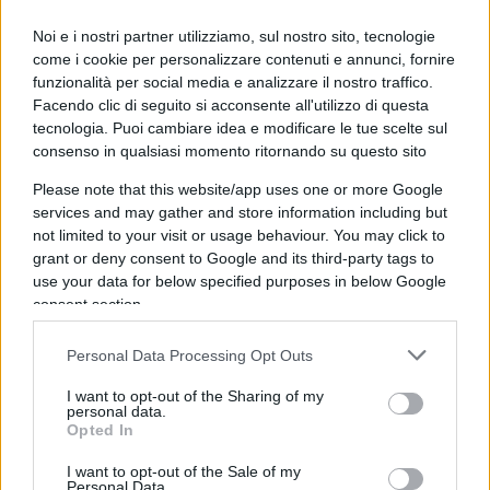
09:00 Il gran casino medio orientale spiegato
molto bene da Maurizio Molinari su
Noi e i nostri partner utilizziamo, sul nostro sito, tecnologie
Repubblica
.
come i cookie per personalizzare contenuti e annunci, fornire
funzionalità per social media e analizzare il nostro traffico.
Facendo clic di seguito si acconsente all'utilizzo di questa
tecnologia. Puoi cambiare idea e modificare le tue scelte sul
10:25
Gabriele Albertini
non si candida a Milano
consenso in qualsiasi momento ritornando su questo sito
e
Chiara Appendino
molla a Torino: “Non c’è
Please note that this website/app uses one or more Google
niente in Comune” titola polemicamente verso la
services and may gather and store information including but
destra il
Tempo
.
not limited to your visit or usage behaviour. You may click to
grant or deny consent to Google and its third-party tags to
use your data for below specified purposes in below Google
13:14
Letta
e
Salvini
litigano su tutto
e per la
consent section.
Verità
il segretario Pd è allo sbando.
Personal Data Processing Opt Outs
13:54 Donnet è italiano dice al
Corriere
…
I want to opt-out of the Sharing of my
personal data.
Opted In
15:20
Urbano Cairo
ora rischia grosso, giro di
I want to opt-out of the Sale of my
nomine a Cdp dice Greco.
Personal Data.