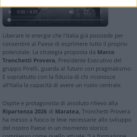
Liberare le energie che l’Italia già possiede per
consentire al Paese di esprimere tutto il proprio
potenziale. La strategia proposta da
Marco
Tronchetti Provera
, Presidente Esecutivo del
gruppo Pirelli, guarda al futuro con pragmatismo.
E soprattutto con la fiducia di chi riconosce
all’Italia la capacità di avere un ruolo centrale.
Ospite e protagonista di assoluto rilievo alla
Ripartenza 2026
di
Maratea,
Tronchetti Provera
ha messo a fuoco le leve necessarie allo sviluppo
del nostro Paese in un momento storico
complesso come quello attuale. “La formazione