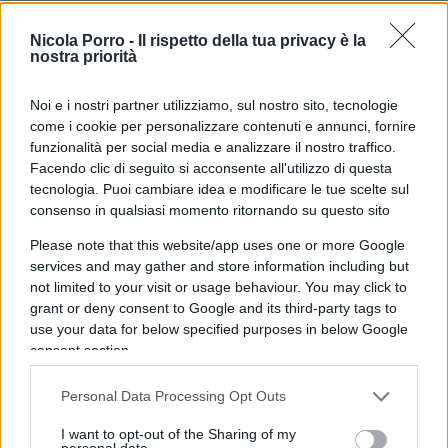
Nicola Porro -
Il rispetto della tua privacy è la
nostra priorità
Sánchez schiera la Guardia
Noi e i nostri partner utilizziamo, sul nostro sito, tecnologie
Civil contro gli italiani: qui
come i cookie per personalizzare contenuti e annunci, fornire
siamo al ridicolo!
funzionalità per social media e analizzare il nostro traffico.
Facendo clic di seguito si acconsente all'utilizzo di questa
tecnologia. Puoi cambiare idea e modificare le tue scelte sul
Zuppa di Porro del 9 agosto 2026: rassegna
consenso in qualsiasi momento ritornando su questo sito
stampa quotidiana
Please note that this website/app uses one or more Google
di
Nicola Porro
services and may gather and store information including but
2.6k
14
9 Agosto 2026, 9:55
not limited to your visit or usage behaviour. You may click to
grant or deny consent to Google and its third-party tags to
use your data for below specified purposes in below Google
consent section.
Personal Data Processing Opt Outs
I want to opt-out of the Sharing of my
personal data.