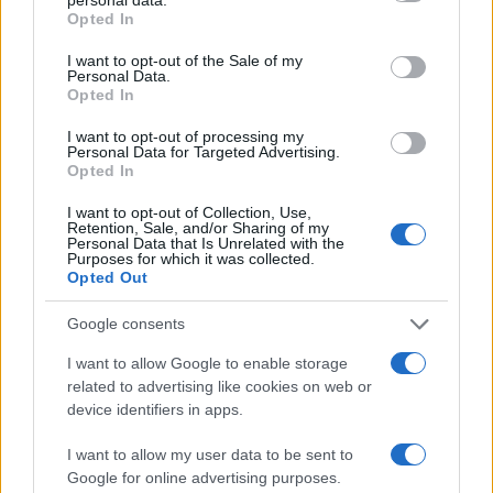
Opted In
I want to opt-out of the Sale of my
Personal Data.
Opted In
I want to opt-out of processing my
Personal Data for Targeted Advertising.
Opted In
I want to opt-out of Collection, Use,
Retention, Sale, and/or Sharing of my
Personal Data that Is Unrelated with the
Rassegna stampa quotidiana
Purposes for which it was collected.
Opted Out
Google consents
Il campeggio dei comunisti:
I want to allow Google to enable storage
related to advertising like cookies on web or
tutti in vacanza, ma sempre
device identifiers in apps.
con falce e martello
I want to allow my user data to be sent to
Google for online advertising purposes.
Canne, pastasciutta antifà e indottrinamento: la