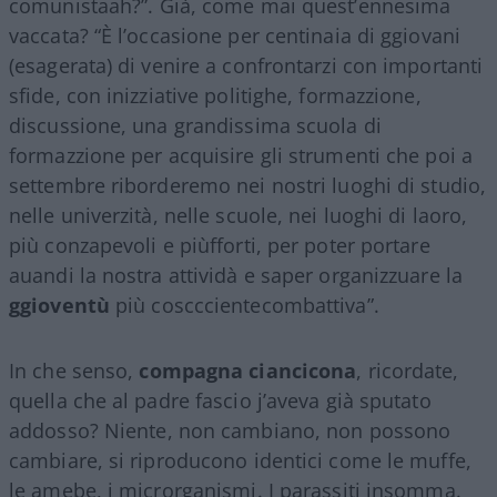
comunistaah?”. Già, come mai quest’ennesima
vaccata? “È l’occasione per centinaia di ggiovani
(esagerata) di venire a confrontarzi con importanti
sfide, con inizziative politighe, formazzione,
discussione, una grandissima scuola di
formazzione per acquisire gli strumenti che poi a
settembre riborderemo nei nostri luoghi di studio,
nelle univerzità, nelle scuole, nei luoghi di laoro,
più conzapevoli e piùfforti, per poter portare
auandi la nostra attividà e saper organizzuare la
ggioventù
più coscccientecombattiva”.
In che senso,
compagna ciancicona
, ricordate,
quella che al padre fascio j’aveva già sputato
addosso? Niente, non cambiano, non possono
cambiare, si riproducono identici come le muffe,
le amebe, i microrganismi. I parassiti insomma.