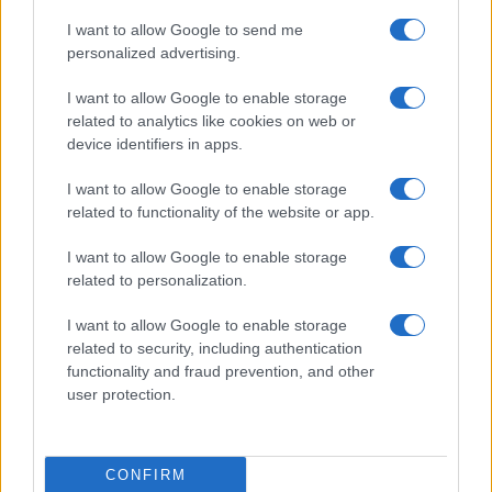
rivoluzione dei giovani viziati che giocano al
I want to allow Google to send me
comunismo con i soldi degli altri
personalized advertising.
di
Max Del Papa
I want to allow Google to enable storage
3.4k
11
9 Agosto 2026, 8:52
related to analytics like cookies on web or
device identifiers in apps.
I want to allow Google to enable storage
related to functionality of the website or app.
I want to allow Google to enable storage
related to personalization.
I want to allow Google to enable storage
related to security, including authentication
functionality and fraud prevention, and other
user protection.
Leggere sempre
Federico Rampini
per capire
CONFIRM
il livello di miseria umana dei giovani occidentali