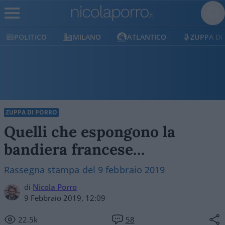
POLITICO
MILANO
ATLANTICO
ZUPPA DI
ZUPPA DI PORRO
Quelli che espongono la
bandiera francese…
Rassegna stampa del 9 febbraio 2019
di
Nicola Porro
9 Febbraio 2019, 12:09
22.5k
58