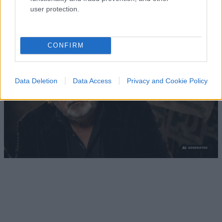
user protection.
di
La Posta
1.5k
1
8 Agosto 2026, 18:00
CONFIRM
Data Deletion
Data Access
Privacy and Cookie Policy