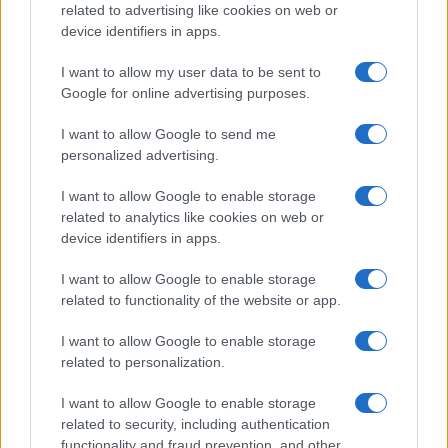
related to advertising like cookies on web or
device identifiers in apps.
I want to allow my user data to be sent to
Google for online advertising purposes.
I want to allow Google to send me
personalized advertising.
I want to allow Google to enable storage
Luigi Bisignani per Il Tempo, 8 agosto 2026
related to analytics like cookies on web or
device identifiers in apps.
I want to allow Google to enable storage
Caro Porro, la sinistra lo
related to functionality of the website or app.
voleva. Ma Guccini era un
I want to allow Google to enable storage
battitore libero
related to personalization.
I want to allow Google to enable storage
Il cantautore non era coercibile all'ottusa
related to security, including authentication
militanza che è tanto gradita al potere
functionality and fraud prevention, and other