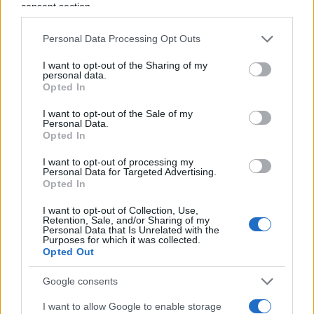
moderna infrastruttura della buona
consent section.
amministrazione
: più veloce nei giudizi, più forte
Personal Data Processing Opt Outs
nell’analisi dei dati, più chiara nel distinguere
l’errore dall’illecito e più comprensibile persino ai
I want to opt-out of the Sharing of my
personal data.
cittadini.
Opted In
I want to opt-out of the Sale of my
Perché chi amministra in buona fede deve poter
Personal Data.
Opted In
firmare senza paura.
Ma chi paga le tasse deve
poter dormire altrettanto tranquillo
, sapendo
I want to opt-out of processing my
Personal Data for Targeted Advertising.
che qualcuno continua a controllare come
Opted In
vengono spesi i suoi soldi. Machiavelli,
I want to opt-out of Collection, Use,
probabilmente, avrebbe capito anche questo.
Retention, Sale, and/or Sharing of my
Personal Data that Is Unrelated with the
Purposes for which it was collected.
Opted Out
Google consents
I want to allow Google to enable storage