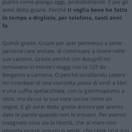
pianto come piango oggi, probabilmente. E poi gli
avrei detto grazie. Perché
ti voglio bene ho fatto
in tempo a dirglielo, per telefono, tanti anni
fa
.
Quindi grazie. Grazie per aver permesso a tante
persone care andate, di continuare a vivere nelle
sue canzoni. Grazie perché con
Autogrill
mi
tornavano in mente i viaggi con la 127 da
Bergamo a Lamezia. O perché ascoltando
Lettera
mi ricordavo di una stanzetta piena di vinili e libri
e una cuffia spelacchiata, con la gommapiuma a
vista, ma da cui la sua voce usciva come un
sogno. E gli avrei detto grazie ancora per avermi
dato le parole quando non le trovavo. Per avermi
insegnato cosa sia la libertà, che al mare non
importa essere azzurro o verde, che certe crisi son