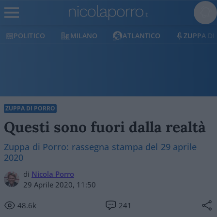
ITICO
MILANO
ATLANTICO
ZUPPA DI PORRO
ZUPPA DI PORRO
Questi sono fuori dalla realtà
Zuppa di Porro: rassegna stampa del 29 aprile
2020
di
Nicola Porro
29 Aprile 2020, 11:50
48.6k
241