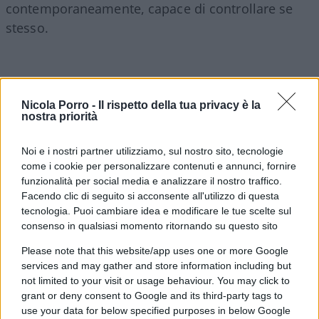
contemporaneamente, capace di controllare se
stesso.
Nicola Porro -
Il rispetto della tua privacy è la
nostra priorità
Noi e i nostri partner utilizziamo, sul nostro sito, tecnologie
come i cookie per personalizzare contenuti e annunci, fornire
funzionalità per social media e analizzare il nostro traffico.
Facendo clic di seguito si acconsente all'utilizzo di questa
tecnologia. Puoi cambiare idea e modificare le tue scelte sul
consenso in qualsiasi momento ritornando su questo sito
Please note that this website/app uses one or more Google
services and may gather and store information including but
Forse è proprio questa l’occasione che resta
not limited to your visit or usage behaviour. You may click to
ancora da cogliere.
Fare della Corte non un
grant or deny consent to Google and its third-party tags to
ostacolo all’amministrazione, ma una
use your data for below specified purposes in below Google