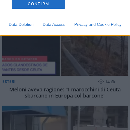
CONFIRM
Data Deletion
Data Access
Privacy and Cookie Policy
ESTERI
14.6k
Meloni aveva ragione: "I marocchini di Ceuta
sbarcano in Europa col barcone"