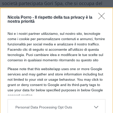
società partecipata Gori Spa, che si occupa del
servizio idrico integrato dell’ambito distrettuale
Sarnese Vesuviano, la gestione complessiva di 153
Nicola Porro -
Il rispetto della tua privacy è la
nostra priorità
comuni, 2.988 chilometri quadrati di territorio
servito, 13.697 chilometri di rete idrica per
Noi e i nostri partner utilizziamo, sul nostro sito, tecnologie
raggiungere
1.667.601 abitanti.
come i cookie per personalizzare contenuti e annunci, fornire
funzionalità per social media e analizzare il nostro traffico.
Facendo clic di seguito si acconsente all'utilizzo di questa
Sannio Acque rappresenta un modello virtuoso di
tecnologia. Puoi cambiare idea e modificare le tue scelte sul
collaborazione tra pubblico e privato, finalizzato a
consenso in qualsiasi momento ritornando su questo sito
garantire una gestione efficiente, resiliente e
Please note that this website/app uses one or more Google
orientata al futuro del servizio idrico, in linea con
services and may gather and store information including but
le migliori pratiche del settore a livello nazionale e
not limited to your visit or usage behaviour. You may click to
grant or deny consent to Google and its third-party tags to
internazionale.
use your data for below specified purposes in below Google
consent section.
Personal Data Processing Opt Outs