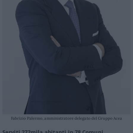
Fabrizio Palermo, amministratore delegato del Gruppo Acea
Serviti 272mila abitanti in 78 Comuni