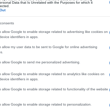
ersonal Data that Is Unrelated with the Purposes for which it
rtanti del modello economico e sociale
lected.
Out
ocialdemocrazia europea. Ora hanno
, coagulandosi con altri gruppi, e riescono
consents
ssione, quantomeno temporaneamente.
o allow Google to enable storage related to advertising like cookies on
evice identifiers in apps.
ale (non quella finta cosiddetta
ili portatori. Vogliono decidere della
o allow my user data to be sent to Google for online advertising
persone sia legittimata a farlo per loro. Si
s.
ale, punto e basta: è un sacro diritto
to allow Google to send me personalized advertising.
o allow Google to enable storage related to analytics like cookies on
evice identifiers in apps.
e i diversi gruppi sociali che
o allow Google to enable storage related to functionality of the website
erne ha dunque un comune denominatore:
fine della Seconda Guerra Mondiale, difatti,
o allow Google to enable storage related to personalization.
 a dismisura, invadendo ambiti che nel