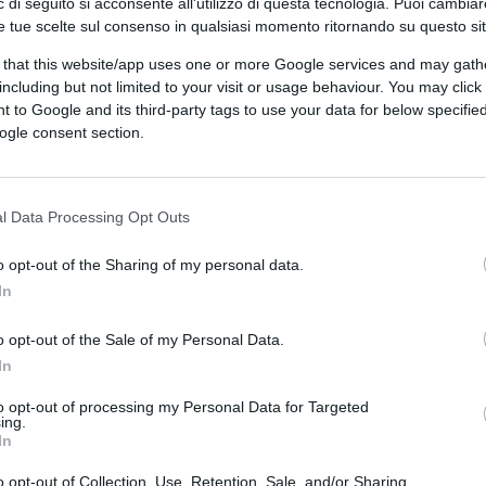
 di seguito si acconsente all'utilizzo di questa tecnologia. Puoi cambiar
compresa se non si dispone delle
e tue scelte sul consenso in qualsiasi momento ritornando su questo si
erica di oggi. Definirei Trump “il grande
 that this website/app uses one or more Google services and may gath
amita e aggregante per una base di scontento
including but not limited to your visit or usage behaviour. You may click 
 confini del trumpismo. Non dimentichiamo
 to Google and its third-party tags to use your data for below specifi
ogle consent section.
ana non è frutto di un solo giorno, ma di
n, e ai Bush dopo di lui, in seguito ai quali
sta anche nell’ala destra.
l Data Processing Opt Outs
n Campidoglio, ovviamente; ma tra di loro
o opt-out of the Sharing of my personal data.
iù di essere ridicolizzati e trattati alla
In
rsone stufe di sentirsi chiamare zotici da
o opt-out of the Sale of my Personal Data.
diera gialla di Gadsen (un serpente e la
In
’idea stessa di stato.
to opt-out of processing my Personal Data for Targeted
ing.
In
la protesta qualche anno fa, nel momento in
o opt-out of Collection, Use, Retention, Sale, and/or Sharing