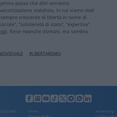
 primo passo che altri vorranno
cotizzazione statalista, in cui siamo stati
sempre crescente di libertà in nome di
sociale”, “solidarietà di stato”, “expertise”,
oggi, forse neanche domani, ma sembra
INDIVIDUALE
#LIBERTARISMO
 20122 (MI),
Home
Advertising
Privacy Policy
Cookie polic