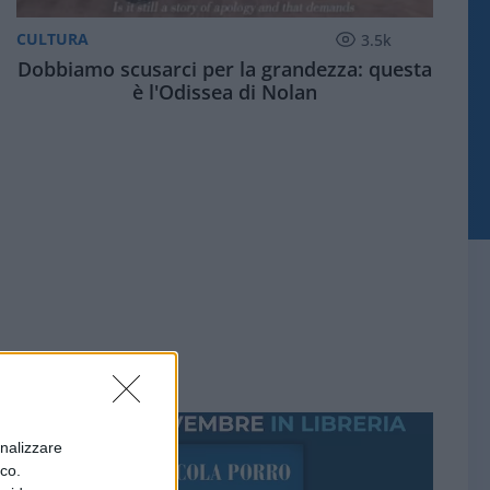
CULTURA
3.5k
Dobbiamo scusarci per la grandezza: questa
è l'Odissea di Nolan
onalizzare
ico.