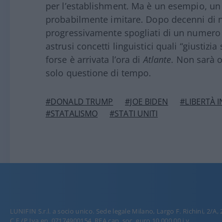
per l’establishment. Ma è un esempio, un
probabilmente imitare. Dopo decenni di nar
progressivamente spogliati di un numero 
astrusi concetti linguistici quali “giustizia 
forse è arrivata l’ora di
Atlante
. Non sarà 
solo questione di tempo.
#DONALD TRUMP
#JOE BIDEN
#LIBERTÀ 
#STATALISMO
#STATI UNITI
LUNIFIN S.r.l. a socio unico. Sede legale Milano, Largo F. Richini, 2/A,
C.F./P.Iva en. 07174900154, REA cap. soc. euro 10.000,00 i.v.