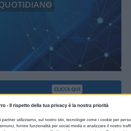
 QUOTIDIANO
CLICCA QUI
e nostre vite, se il potere dei governi è sempre
rro -
Il rispetto della tua privacy è la nostra priorità
tro di civiltà anziché un confronto tra policies
ri partner utilizziamo, sul nostro sito, tecnologie come i cookie per pers
annunci, fornire funzionalità per social media e analizzare il nostro traff