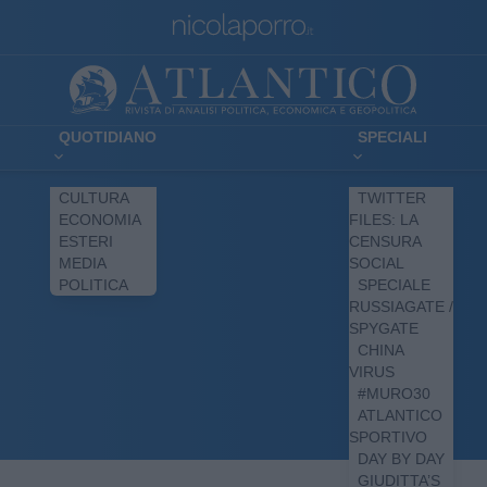
QUOTIDIANO
SPECIALI
CULTURA
TWITTER
ECONOMIA
FILES: LA
ESTERI
CENSURA
MEDIA
SOCIAL
POLITICA
SPECIALE
RUSSIAGATE /
SPYGATE
CHINA
VIRUS
#MURO30
ATLANTICO
SPORTIVO
DAY BY DAY
GIUDITTA’S