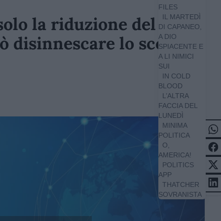
FILES
IL MARTEDÌ
 solo la riduzione del
DI CAPANEO,
ò disinnescare lo scontro
A DIO
SPIACENTE E
A LI NIMICI
SUI
IN COLD
BLOOD
L’ALTRA
FACCIA DEL
LUNEDÌ
MINIMA
POLITICA
O,
AMERICA!
POLITICS
APP
THATCHER
SOVRANISTA