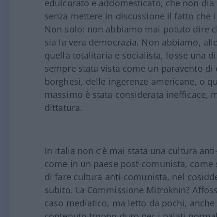
edulcorato e addomesticato, che non dia fa
senza mettere in discussione il fatto che i
Non solo: non abbiamo mai potuto dire che
sia la vera democrazia. Non abbiamo, allo
quella totalitaria e socialista, fosse una 
sempre stata vista come un paravento di qu
borghesi, delle ingerenze americane, o quan
massimo è stata considerata inefficace,
dittatura.
In Italia non c’è mai stata una cultura an
come in un paese post-comunista, come se
di fare cultura anti-comunista, nel cosidd
subito. La Commissione Mitrokhin? Affos
caso mediatico, ma letto da pochi, anche 
contenuto troppo duro per i palati normali