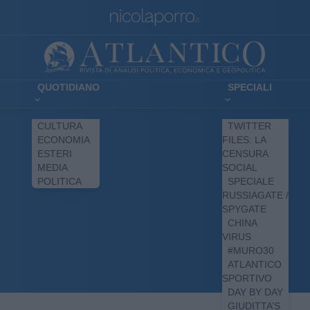
QUOTIDIANO
SPECIALI
CULTURA
TWITTER
ECONOMIA
FILES: LA
ESTERI
CENSURA
MEDIA
SOCIAL
POLITICA
SPECIALE
RUSSIAGATE /
SPYGATE
CHINA
VIRUS
#MURO30
ATLANTICO
SPORTIVO
DAY BY DAY
GIUDITTA’S