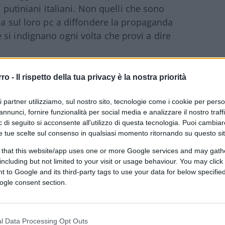
i putiniani italiani. Non quelli che sono
na sul loro pc a diffondere la propaganda
si indignano ogni volta che provi a dire
rro -
Il rispetto della tua privacy è la nostra priorità
 e da trovare nel web. Basta scrivere un
ri partner utilizziamo, sul nostro sito, tecnologie come i cookie per pers
e riguardi direttamente o indirettamente la
annunci, fornire funzionalità per social media e analizzare il nostro traff
in pace nei commenti, non hanno senso
 di seguito si acconsente all'utilizzo di questa tecnologia. Puoi cambiar
ezzo che “non conti niente” e facendoti
e tue scelte sul consenso in qualsiasi momento ritornando su questo si
 qualcuno pronto a tagliartela. Sono
 that this website/app uses one or more Google services and may gath
orno prima ti dicevano che Erdogan era il
including but not limited to your visit or usage behaviour. You may click 
 to Google and its third-party tags to use your data for below specifi
o, ti spiegano che Putin è l’unica vera
ogle consent section.
l’Iran allora l’Iran diventa “la grande Persia
arie americana. E pazienza che sia proprio
o che millenario, ad aver imposto per primo il
l Data Processing Opt Outs