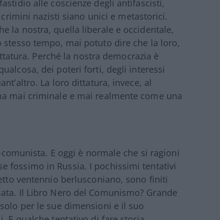
stidio alle coscienze degli antifascisti,
 crimini nazisti siano unici e metastorici.
 la nostra, quella liberale e occidentale,
 stesso tempo, mai potuto dire che la loro,
dittatura. Perché la nostra democrazia è
alcosa, dei poteri forti, degli interessi
t’altro. La loro dittatura, invece, al
 ma mai criminale e mai realmente come una
ti-comunista. E oggi è normale che si ragioni
 fossimo in Russia. I pochissimi tentativi
etto ventennio berlusconiano, sono finiti
sata. Il Libro Nero del Comunismo? Grande
solo per le sue dimensioni e il suo
. E qualche tentativo di fare storia