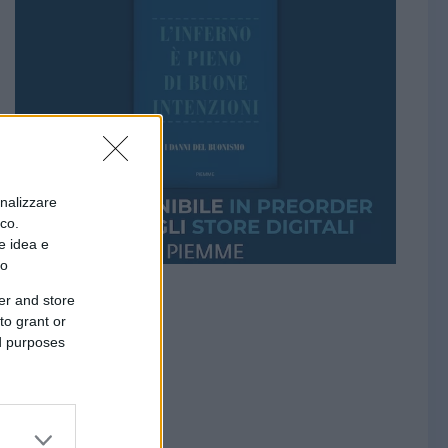
onalizzare
ico.
e idea e
to
er and store
to grant or
ed purposes