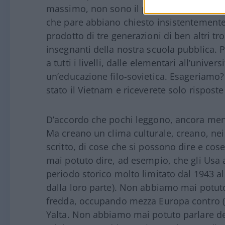
massimo, non sono il prodotto di quelle p
che pare abbiano chiesto insistentemente a
prodotto di tre generazioni di ben altri trol
insegnanti della nostra scuola pubblica. P
a tutti i livelli, dalle elementari all’univ
un’educazione filo-sovietica. Esageriamo?
stato il Vietnam e riceverete solo rispos
D’accordo che pochi leggono, ancora meno
Ma creano un clima culturale, creano, ne
scritto, di cose che si possono dire e co
mai potuto dire, ad esempio, che gli Usa 
periodo storico molto limitato dal 1943 al
dalla loro parte). Non abbiamo mai potuto
fredda, occupando mezza Europa contro (e
Yalta. Non abbiamo mai potuto parlare dei