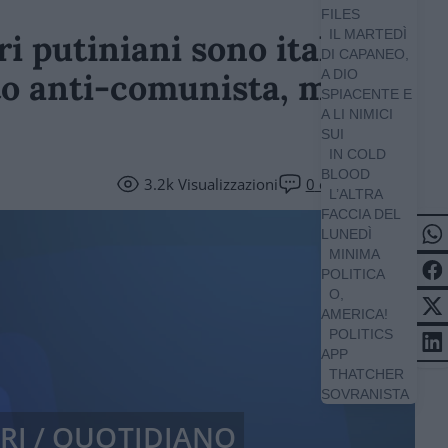
FILES
IL MARTEDÌ
eri putiniani sono italiani,
DI CAPANEO,
ato anti-comunista, ma
A DIO
SPIACENTE E
A LI NIMICI
SUI
IN COLD
BLOOD
3.2k
Visualizzazioni
0
commenti
L’ALTRA
FACCIA DEL
LUNEDÌ
MINIMA
POLITICA
O,
AMERICA!
POLITICS
APP
THATCHER
SOVRANISTA
ERI / QUOTIDIANO