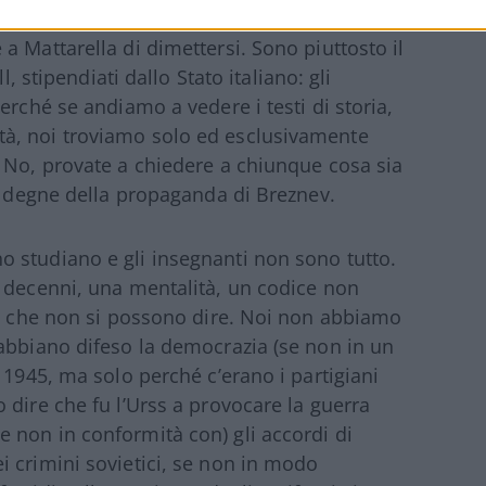
oche decine di troll stipendiati da Mosca,
 Mattarella di dimettersi. Sono piuttosto il
l, stipendiati dallo Stato italiano: gli
erché se andiamo a vedere i testi di storia,
ersità, noi troviamo solo ed esclusivamente
 No, provate a chiedere a chiunque cosa sia
te degne della propaganda di Breznev.
 studiano e gli insegnanti non sono tutto.
i decenni, una mentalità, un codice non
se che non si possono dire. Noi non abbiamo
abbiano difeso la democrazia (se non in un
 1945, ma solo perché c’erano i partigiani
 dire che fu l’Urss a provocare la guerra
 non in conformità con) gli accordi di
 crimini sovietici, se non in modo