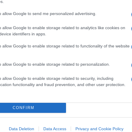
s.
r viene riconfermato per la decima volta di
to allow Google to send me personalized advertising.
 che sia quella la vera democrazia. Mica
non eletti dal popolo” e dove “comandano le
o allow Google to enable storage related to analytics like cookies on
evice identifiers in apps.
o allow Google to enable storage related to functionality of the website
rico. Ti spiegano che fino all’89 sarebbero
o allow Google to enable storage related to personalization.
combattere i rossi, ma adesso amano la
ntri sul web qualcuno che dice cose come
o allow Google to enable storage related to security, including
mericani hanno solo finto di combattere” e ti
cation functionality and fraud prevention, and other user protection.
comunista dei tempi di Peppone, poi scopri
tri partiti di centrodestra. Lo stesso che
senza soluzione di continuità, che “a Est
CONFIRM
hé “si difendevano dal globalismo”. E magari
 e venivano ammazzati, erano traditori?
omunista, uomini sovietici fuori tempo
Data Deletion
Data Access
Privacy and Cookie Policy