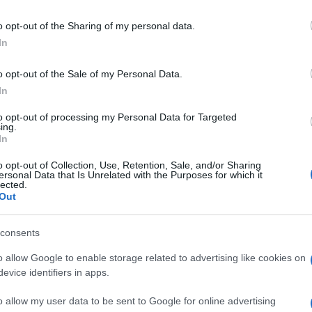
suicida: resta sempre un alleato… contro il
no all’altro ieri vedevano (giustamente)
o opt-out of the Sharing of my personal data.
po di un paese nemico. E sono capaci di
In
 un nemico, anche se finora lo hanno visto
o opt-out of the Sale of my Personal Data.
n sarà amico di Netanyahu. Se la Russia va
In
ventano tutti mafiosi e “islamici”, anche se
ontro l’Ucraina, allora gli ucraini diventano
to opt-out of processing my Personal Data for Targeted
ing.
ssia, che si arruolano nelle milizie del
In
o liberale che combattono contro i fascisti…
o opt-out of Collection, Use, Retention, Sale, and/or Sharing
ersonal Data that Is Unrelated with the Purposes for which it
lected.
Out
e sia approvato da Putin. Se vince con i due
 al suo comando, sono pronti a dire che “il
consents
ne, è perché “il popolo non la vuole”. Che
o allow Google to enable storage related to advertising like cookies on
re per l’annessione alla Russia, è perché “è
evice identifiers in apps.
sa e protetta dai soldati russi nelle urne. E
o allow my user data to be sent to Google for online advertising
: non si fanno mai domande. Esattamente