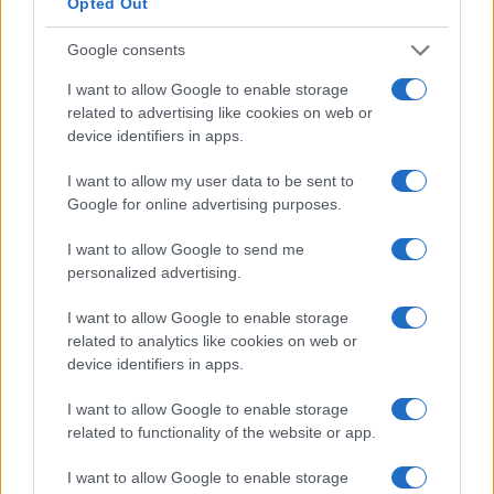
Opted Out
Aumentano di
400 milioni di euro
i costi di
costruzione previsti. Questo circuito è progettato
Google consents
utilizzando un approccio cosiddetto di “esclusione
I want to allow Google to enable storage
della rottura”, che consiste nel non studiare a
related to advertising like cookies on web or
fondo le conseguenze di una rottura completa di
device identifiers in apps.
questi tubi, considerata estremamente
I want to allow my user data to be sent to
improbabile.
Google for online advertising purposes.
Ma secondo l’ASN l’eventuale rottura di tali
I want to allow Google to send me
personalized advertising.
saldature “non può essere considerata altamente
improbabile”. Il suo presidente
Bernard
I want to allow Google to enable storage
Doroszczuk
respinge l’idea – avanzata crediamo
related to analytics like cookies on web or
device identifiers in apps.
da
EDF
– di una regolamentazione francese
troppo
meticolosa
. Per lui il livello dei requisiti è
I want to allow Google to enable storage
“paragonabile” a quello “scelto e raggiunto” per gli
related to functionality of the website or app.
EPR in Cina e Finlandia.
I want to allow Google to enable storage