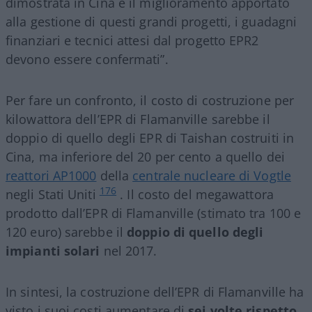
dimostrata in Cina e il miglioramento apportato
alla gestione di questi grandi progetti, i guadagni
finanziari e tecnici attesi dal progetto EPR2
devono essere confermati”.
Per fare un confronto, il costo di costruzione per
kilowattora dell’EPR di Flamanville sarebbe il
doppio di quello degli EPR di Taishan costruiti in
Cina, ma inferiore del 20 per cento a quello dei
reattori AP1000
della
centrale nucleare di Vogtle
176
negli Stati Uniti
. Il costo del megawattora
prodotto dall’EPR di Flamanville (stimato tra 100 e
120 euro) sarebbe il
doppio di quello degli
impianti solari
nel 2017.
In sintesi, la costruzione dell’EPR di Flamanville ha
visto i suoi costi aumentare di
sei volte rispetto