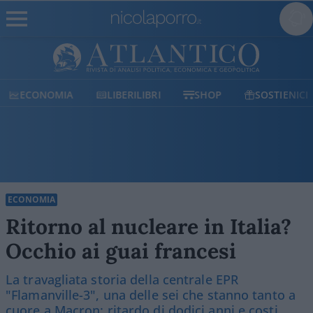
ECONOMIA
LIBERILIBRI
SHOP
SOSTIENICI
ECONOMIA
Ritorno al nucleare in Italia?
Occhio ai guai francesi
La travagliata storia della centrale EPR
"Flamanville-3", una delle sei che stanno tanto a
cuore a Macron: ritardo di dodici anni e costi