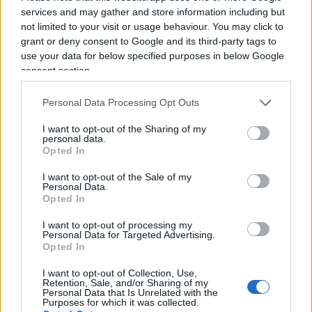
services and may gather and store information including but
not limited to your visit or usage behaviour. You may click to
Primo aggiustamento budget: il 3 settembre 2015,
grant or deny consent to Google and its third-party tags to
EDF
aumenta i costi
di costruzione a 10,5 miliardi
use your data for below specified purposes in below Google
di euro e prevede la fine dei lavori nel quarto
consent section.
trimestre del 2018. Il 18 dicembre 2017, iniziano i
“test a freddo” del reattore; si tratta di verificare la
Personal Data Processing Opt Outs
resistenza, la tenuta ed il corretto funzionamento
I want to opt-out of the Sharing of my
personal data.
del circuito primario dell’impianto ad una
Opted In
pressione di 240 bar.
I want to opt-out of the Sale of my
Personal Data.
Opted In
Gennaio successivo. Vengono osservate
I want to opt-out of processing my
Personal Data for Targeted Advertising.
“deviazioni di qualità” su 33 saldature del circuito
Opted In
secondario principale che garantisce il
I want to opt-out of Collection, Use,
trasferimento a circuito chiuso del vapore
Retention, Sale, and/or Sharing of my
Personal Data that Is Unrelated with the
prodotto dai generatori di vapore alla turbina.
Purposes for which it was collected.