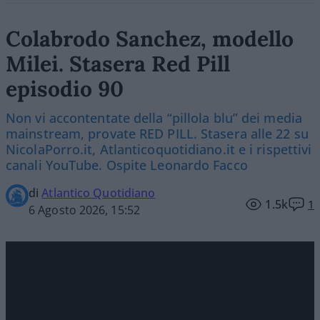
Colabrodo Sanchez, modello
Milei. Stasera Red Pill
episodio 90
Non vi accontentate della “pillola blu” dei media
mainstream, provate RED PILL. Stasera alle 22 su
NicolaPorro.it, Atlanticoquotidiano.it e i rispettivi
canali YouTube. Ospite Leonardo Facco
di
Atlantico Quotidiano
1.5k
1
6 Agosto 2026, 15:52