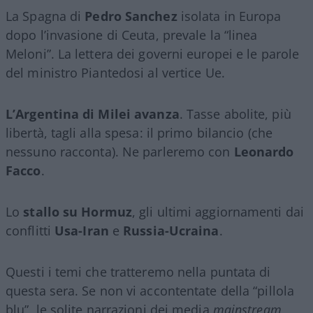
La Spagna di
Pedro Sanchez
isolata in Europa
dopo l’invasione di Ceuta, prevale la “linea
Meloni”. La lettera dei governi europei e le parole
del ministro Piantedosi al vertice Ue.
L’Argentina di Milei avanza
. Tasse abolite, più
libertà, tagli alla spesa: il primo bilancio (che
nessuno racconta). Ne parleremo con
Leonardo
Facco
.
Lo
stallo su Hormuz
, gli ultimi aggiornamenti dai
conflitti
Usa-Iran
e
Russia-Ucraina
.
Questi i temi che tratteremo nella puntata di
questa sera. Se non vi accontentate della “pillola
blu”, le solite narrazioni dei media
mainstream
,