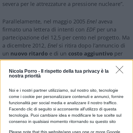
severa per le attrezzature a pressione nucleare”.
Parallelamente, nel maggio 2005
Enel
aveva
firmato una lettera di intenti con
EDF
per una
partecipazione del 12,5 per cento nel progetto. Ma
a dicembre 2012,
Enel
si ritira dopo l’annuncio di
un
nuovo ritardo
e di un
costo aggiuntivo
per
l’EPR di
Flamanville
.
EDF
corrisponde a
Enel
un
risarcimento di 700 milioni di euro per costi già
Nicola Porro -
Il rispetto della tua privacy è la
nostra priorità
sostenuti.
Noi e i nostri partner utilizziamo, sul nostro sito, tecnologie
come i cookie per personalizzare contenuti e annunci, fornire
funzionalità per social media e analizzare il nostro traffico.
7 aprile 2015: rilevata un’anomalia nella
Facendo clic di seguito si acconsente all'utilizzo di questa
composizione dell’acciaio in alcune zone del
tecnologia. Puoi cambiare idea e modificare le tue scelte sul
coperchio e del fondo del contenitore del
consenso in qualsiasi momento ritornando su questo sito
reattore.
Please note that this website/app uses one or more Google