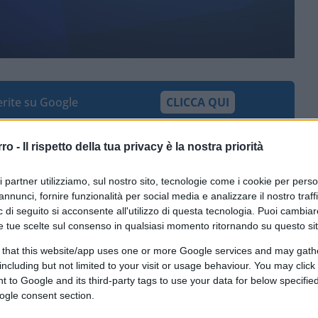
ferite su Google
CLICCA QUI
o il nuovo governo Meloni. L’anno inizia con
rro -
Il rispetto della tua privacy è la nostra priorità
ione delle accise sulla benzina e
i di “speculazione”.
ri partner utilizziamo, sul nostro sito, tecnologie come i cookie per pers
annunci, fornire funzionalità per social media e analizzare il nostro traff
 di seguito si acconsente all'utilizzo di questa tecnologia. Puoi cambiar
e tue scelte sul consenso in qualsiasi momento ritornando su questo si
 that this website/app uses one or more Google services and may gath
including but not limited to your visit or usage behaviour. You may click 
endere:
le nostre auto vanno a tasse
, più
 to Google and its third-party tags to use your data for below specifi
MISE, infatti, le accise pesano per il 40 per
ogle consent section.
 (meno sul Gpl). Se alle accise si aggiunge