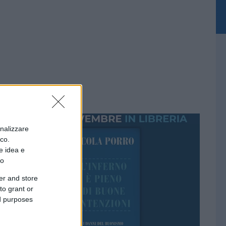
onalizzare
ico.
e idea e
to
er and store
to grant or
ed purposes