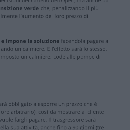
decisioni del cartello dell’Opec, ma anche da
ansizione verde
che, penalizzando il più
bilmente l’aumento del loro prezzo di
a e impone la soluzione
facendola pagare a
iando un calmiere. E l’effetto sarà lo stesso,
è imposto un calmiere: code alle pompe di
rà obbligato a esporre un prezzo che è
lore arbitrario), così da mostrare al cliente
vuole fargli pagare. Il trasgressore sarà
a sua attività, anche fino a 90 giorni (tre