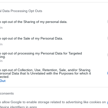
e il carico sale al
55 per cento sul prezzo
l Data Processing Opt Outs
o opt-out of the Sharing of my personal data.
iamo alla pompa di benzina
dipende dal
In
tificato il mancato taglio della accise (quel
cato rinnovo dello sconto sulle accise, con
o opt-out of the Sale of my Personal Data.
rture.
In
to opt-out of processing my Personal Data for Targeted
ing.
In
ta come se fosse un “costo” di circa 1
o opt-out of Collection, Use, Retention, Sale, and/or Sharing
tarelli
, dall’opposizione, plaude alla
ersonal Data that Is Unrelated with the Purposes for which it
lected.
pprovazione dovrebbe essere
fonte di
Out
consents
ima dei cittadini
o allow Google to enable storage related to advertising like cookies on
evice identifiers in apps.