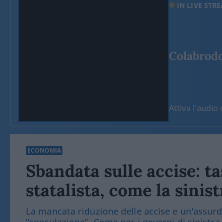
IN LIVE STR
Colabrodo 
Attiva l'audi
ECONOMIA
Sbandata sulle accise: t
statalista, come la sinist
La mancata riduzione delle accise e un'assurda
“speculazione”. Come per i governi di sinistra,