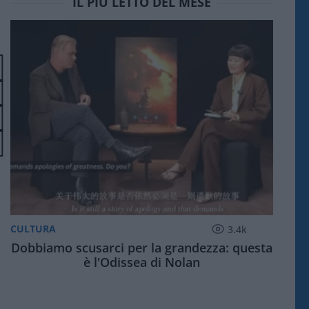
IL PIÙ LETTO DEL MESE
CULTURA
3.4k
Dobbiamo scusarci per la grandezza: questa
è l'Odissea di Nolan