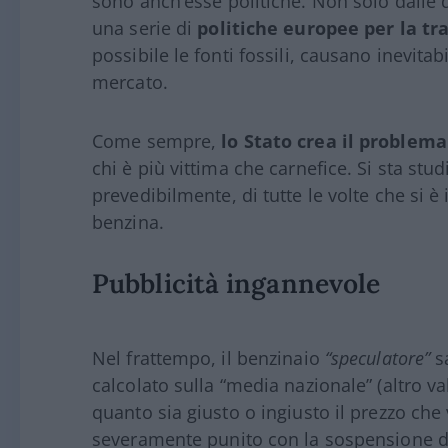
sono anch’esse politiche. Non solo dalle 
una serie di
politiche europee per la tr
possibile le fonti fossili, causano inevita
mercato.
Come sempre,
lo Stato crea il problem
chi è più vittima che carnefice. Si sta stud
prevedibilmente, di tutte le volte che si 
benzina.
Pubblicità ingannevole
Nel frattempo, il benzinaio
“speculatore”
sa
calcolato sulla “media nazionale” (altro va
quanto sia giusto o ingiusto il prezzo che 
severamente punito con la sospensione dell