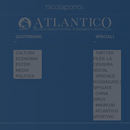
QUOTIDIANO
SPECIALI
CULTURA
TWITTER
ECONOMIA
FILES: LA
ESTERI
CENSURA
MEDIA
SOCIAL
POLITICA
SPECIALE
RUSSIAGATE /
SPYGATE
CHINA
VIRUS
#MURO30
ATLANTICO
SPORTIVO
DAY BY DAY
GIUDITTA’S