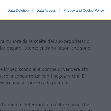
carburante da lui e non da altri suoi
Data Deletion
Data Access
Privacy and Cookie Policy
ra minore dalle scelte del suo proprietario
ar pagare l’utente entrano fattori che sono
e impediscono alle pompe di vendere altri
tare la concorrenza con i negozi vicini. E
ve rifarsi sul prezzo alla pompa.
arburante è determinato da altre cause che