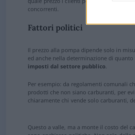
quale prezzo i clienti possono acquistare 
concorrenti.
Fattori politici
Il prezzo alla pompa dipende solo in misu
ed anche nella determinazione di quanto f
imposti dal settore pubblico
.
Per esempio: da regolamenti comunali ch
prodotti che non siano carburanti, per evi
chiaramente chi vende solo carburanti, de
Questo a valle, ma a monte il costo del c