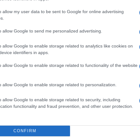
cia: le coperture mancano perché lo Stato
pubblica, con
soldi non suoi
. Ricordiamolo
o allow my user data to be sent to Google for online advertising
s.
emmai soldi presi dallo Stato ai cittadini.
to allow Google to send me personalized advertising.
o allow Google to enable storage related to analytics like cookies on
 sono euro già a disposizione del governo,
evice identifiers in apps.
e di risorse private prese dai cittadini che
inguaggio usato dimostra come non sia
o allow Google to enable storage related to functionality of the website
i di sinistra:
lo Stato viene prima del
o allow Google to enable storage related to personalization.
o allow Google to enable storage related to security, including
cation functionality and fraud prevention, and other user protection.
er mostrare che sta
“facendo qualcosa”
si
zione. Il termine “speculazione” è
CONFIRM
 benzinaio sa, molto meglio dello Stato, a