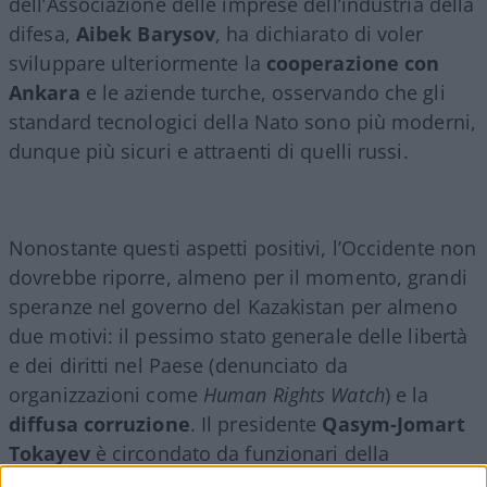
dell’Associazione delle imprese dell’industria della
difesa,
Aibek Barysov
, ha dichiarato di voler
sviluppare ulteriormente la
cooperazione con
Ankara
e le aziende turche, osservando che gli
standard tecnologici della Nato sono più moderni,
dunque più sicuri e attraenti di quelli russi.
Nonostante questi aspetti positivi, l’Occidente non
dovrebbe riporre, almeno per il momento, grandi
speranze nel governo del Kazakistan per almeno
due motivi: il pessimo stato generale delle libertà
e dei diritti nel Paese (denunciato da
organizzazioni come
Human Rights Watch
) e la
diffusa corruzione
. Il presidente
Qasym-Jomart
Tokayev
è circondato da funzionari della
sicurezza e membri del governo corrotti, spesso in