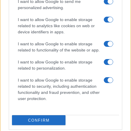
I want to allow Google to send me
personalized advertising.
Declino russo
I want to allow Google to enable storage
related to analytics like cookies on web or
La credibilità russa sullo scacchiere internazionale
device identifiers in apps.
si è
fortemente deteriorata
e, sul fronte interno,
I want to allow Google to enable storage
le cose non vanno meglio. La prospettiva di una
related to functionality of the website or app.
sconfitta russa in Ucraina ha scatenato una
I want to allow Google to enable storage
miriade di discussioni relative a una ipotetica
related to personalization.
dissoluzione del Paese lungo faglie etniche,
soprattutto nel Caucaso e nell’oblast’ di
I want to allow Google to enable storage
related to security, including authentication
Astrachan’.
functionality and fraud prevention, and other
user protection.
Il rapido declino della Russia come grande
potenza avviene in contemporanea al
rinvigorimento della Nato e dell’Unione europea.
CONFIRM
Gli Stati Uniti dovrebbero seguire l’Ue nella