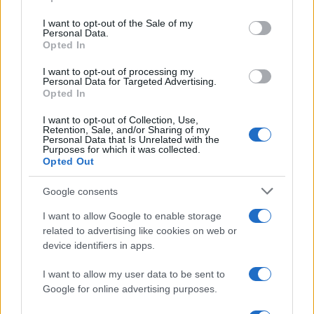
cerca di “sganciarsi” dalla Russia, nel tentativo di
I want to opt-out of the Sale of my
ritagliarsi una maggiore autonomia. L’incertezza
Personal Data.
nel Nagorno-Karabakh, dove gli azeri bloccano i
Opted In
rifornimenti di cibo, medicine e carburante
I want to opt-out of processing my
Personal Data for Targeted Advertising.
destinati agli armeni della Repubblica dell’Artsakh,
Opted In
sta orientando il governo armeno
sempre più
verso Occidente
.
I want to opt-out of Collection, Use,
Retention, Sale, and/or Sharing of my
Personal Data that Is Unrelated with the
Purposes for which it was collected.
La Russia, al termine della seconda guerra del
Opted Out
Nagorno-Karabakh, consumatasi nel 2020, si era
Google consents
fatta garante della sicurezza degli armeni, ma la
I want to allow Google to enable storage
guerra illegale e non necessaria della Russia in
related to advertising like cookies on web or
Ucraina ha distratto i russi da ogni altro impegno
device identifiers in apps.
internazionale, rendendola
incapace di frenare
I want to allow my user data to be sent to
le incursioni azere
nei villaggi armeni
Google for online advertising purposes.
dell’Artsakh.