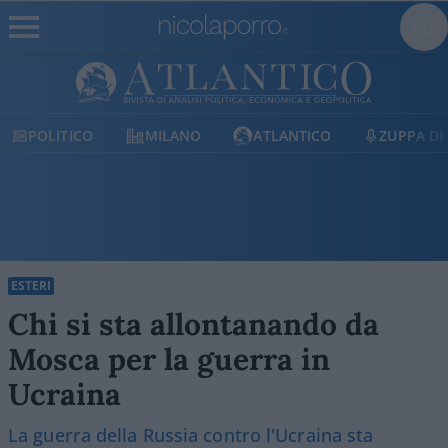
MILANO
ATLANTICO
ZUPPA DI PORRO
E
ESTERI
Chi si sta allontanando da
Mosca per la guerra in
Ucraina
La guerra della Russia contro l'Ucraina sta