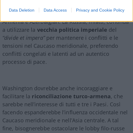
costruzione di relazioni con il Caucaso
Data Deletion
Data Access
Privacy and Cookie Policy
meridionale e nell’intermediazione dei colloqui tra
Armenia e Azerbaigian. La Russia, infatti, continua
a utilizzare la
vecchia politica imperiale
del
“divide et impera”
per mantenere i conflitti e le
tensioni nel Caucaso meridionale, preferendo
conflitti congelati e latenti ad un autentico
processo di pace.
Washington dovrebbe anche incoraggiare e
facilitare la
riconciliazione turco-armena
, che
sarebbe nell’interesse di tutti e tre i Paesi. Così
facendo espanderebbe l’influenza occidentale nel
Caucaso meridionale e nell’Asia centrale. A tal
fine, bisognerebbe ostacolare le lobby filo-russe