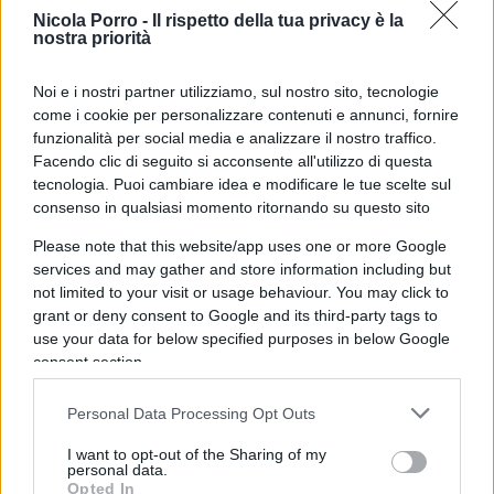
Nicola Porro -
Il rispetto della tua privacy è la
ambigui rapporti col Cremlino, che rendono
nostra priorità
difficile la gestione di un corso politico indirizzato
a Ovest.
Noi e i nostri partner utilizziamo, sul nostro sito, tecnologie
come i cookie per personalizzare contenuti e annunci, fornire
funzionalità per social media e analizzare il nostro traffico.
Il Kazakistan, inoltre, sta ancora aiutando la
Facendo clic di seguito si acconsente all'utilizzo di questa
Russia ad
aggirare le sanzioni occidentali
. I
tecnologia. Puoi cambiare idea e modificare le tue scelte sul
droni e i
microchip
acquistati da Mosca transitano
consenso in qualsiasi momento ritornando su questo sito
sul territorio kazako. Il tutto nonostante il fatto
Please note that this website/app uses one or more Google
che Astana abbia promesso di ridurre tale
services and may gather and store information including but
not limited to your visit or usage behaviour. You may click to
commercio mediante un sistema di monitoraggio
grant or deny consent to Google and its third-party tags to
elettronico delle esportazioni di beni.
use your data for below specified purposes in below Google
consent section.
L’inquietudine degli armeni
Personal Data Processing Opt Outs
I want to opt-out of the Sharing of my
personal data.
Il gigante centro asiatico non è il solo Stato che
Opted In