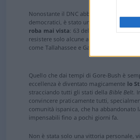
Nonostante il DNC abbia speso una fortuna 
democratici, è stato un bagno di sangue. 
roba mai vista
: 63 delle 67 contee sono 
resistere solo alcune aree urbane come Fo
come Tallahassee e Gainesville.
Quello che dai tempi di Gore-Bush è semp
eccellenza è diventato magicamente
lo S
stracciando tutti gli stati della
Bible Belt
. 
convincere praticamente tutti, specialmen
comunità ispanica, che ha abbandonato 
impensabili fino a pochi giorni fa.
Non è stata solo una vittoria personale,