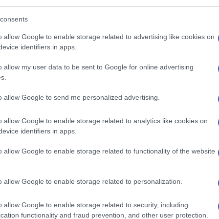
consents
o allow Google to enable storage related to advertising like cookies on
evice identifiers in apps.
i Reagan-Mondale ma non mi sarei mai
una roccaforte repubblicana
.
o allow my user data to be sent to Google for online advertising
tà americane, anche in Stati come Texas e
s.
damerica si è consegnata anima e corpo al
to allow Google to send me personalized advertising.
le, il governatore della Florida
Ron
o allow Google to enable storage related to analytics like cookies on
evice identifiers in apps.
o allow Google to enable storage related to functionality of the website
co, conservatore fino al midollo, che alterna
mediatiche che sembrano fatte per attirare
o allow Google to enable storage related to personalization.
ore
. I Democratici, intuendo la mala parata,
ome Charlie Crist, un vero e proprio agnello
o allow Google to enable storage related to security, including
cation functionality and fraud prevention, and other user protection.