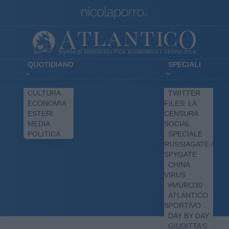
QUOTIDIANO
SPECIALI
CULTURA
TWITTER
ECONOMIA
FILES: LA
ESTERI
CENSURA
MEDIA
SOCIAL
POLITICA
SPECIALE
RUSSIAGATE /
SPYGATE
CHINA
VIRUS
#MURO30
ATLANTICO
SPORTIVO
DAY BY DAY
GIUDITTA’S