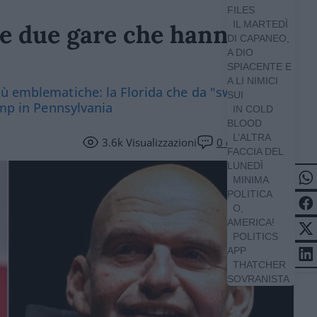
FILES
IL MARTEDÌ
le due gare che hanno
DI CAPANEO,
A DIO
SPIACENTE E
A LI NIMICI
ù emblematiche: la Florida che da "swing state"
SUI
ump in Pennsylvania
IN COLD
BLOOD
L’ALTRA
3.6k
Visualizzazioni
0
commenti
FACCIA DEL
LUNEDÌ
MINIMA
POLITICA
O,
AMERICA!
POLITICS
APP
THATCHER
SOVRANISTA