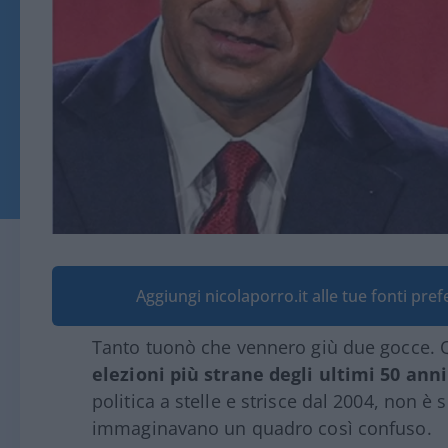
Aggiungi nicolaporro.it alle tue fonti pre
Tanto tuonò che vennero giù due gocce. Q
elezioni più strane degli ultimi 50 anni
politica a stelle e strisce dal 2004, non è
immaginavano un quadro così confuso.