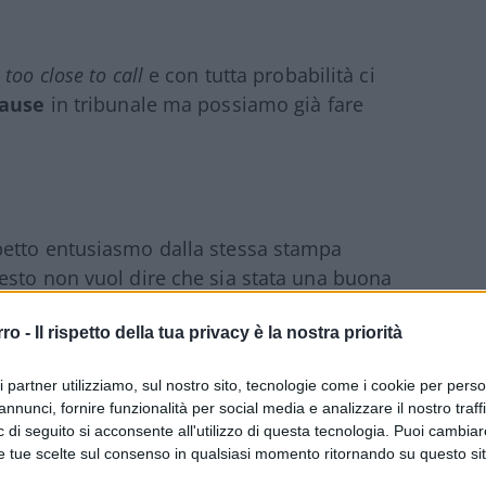
e
too close to call
e con tutta probabilità ci
cause
in tribunale ma possiamo già fare
etto entusiasmo dalla stessa stampa
esto non vuol dire che sia stata una buona
amato dai tempi del crollo di Wall Street. A
rro -
Il rispetto della tua privacy è la nostra priorità
Gop avrà una
risicata maggioranza alla
nato.
ri partner utilizziamo, sul nostro sito, tecnologie come i cookie per pers
annunci, fornire funzionalità per social media e analizzare il nostro traff
 di seguito si acconsente all'utilizzo di questa tecnologia. Puoi cambiar
e tue scelte sul consenso in qualsiasi momento ritornando su questo si
dlers
avranno spazio di manovra per