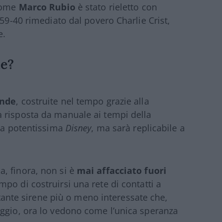
 come
Marco Rubio
è stato rieletto con
 59-40 rimediato dal povero Charlie Crist,
e.
le?
onde
, costruite nel tempo grazie alla
 risposta da manuale ai tempi della
 la potentissima
Disney
, ma sarà replicabile a
, finora, non si è
mai affacciato fuori
o di costruirsi una rete di contatti a
e tante sirene più o meno interessate che,
eggio, ora lo vedono come l’unica speranza