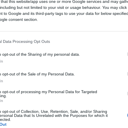
etti più controversi ed estremi tanto amati
 that this website/app uses one or more Google services and may gath
including but not limited to your visit or usage behaviour. You may click 
ima al Congresso
. Un passo avanti, ma per
 to Google and its third-party tags to use your data for below specifi
dovremo aspettare il 2024.
ogle consent section.
l Data Processing Opt Outs
accia
martedì non avrei dubbi: i sondaggisti.
erne una, sottovalutando di parecchi punti
o opt-out of the Sharing of my personal data.
In
e allo stesso tempo sottostimando alla
mente giovani, in stati come Michigan,
o opt-out of the Sale of my Personal Data.
In
to opt-out of processing my Personal Data for Targeted
ing.
In
rà tempo e parecchie analisi approfondite
queste
mid-terms
. Ci proveremo nei prossimi
o opt-out of Collection, Use, Retention, Sale, and/or Sharing
ersonal Data that Is Unrelated with the Purposes for which it
te. Iniziamo oggi con l’esaminare
le due
lected.
Out
ata campale.