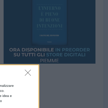
onalizzare
ico.
e idea e
to