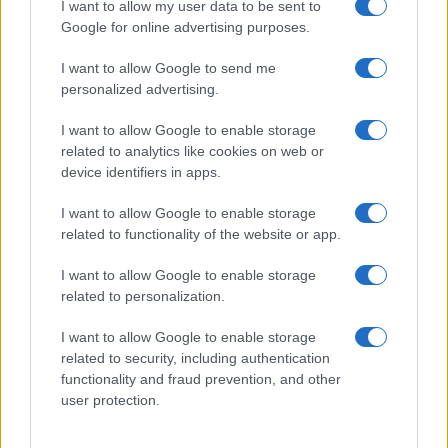
I want to allow my user data to be sent to
Mike Pence, il Democratico
Google for online advertising purposes.
convertito che prova a sfidare
I want to allow Google to send me
Trump
personalized advertising.
I want to allow Google to enable storage
di
Giovanni Chiacchio
4.8k
related to analytics like cookies on web or
25 Giugno 2023, 5:51
device identifiers in apps.
I want to allow Google to enable storage
related to functionality of the website or app.
I want to allow Google to enable storage
related to personalization.
nicolaporro.it
I want to allow Google to enable storage
related to security, including authentication
functionality and fraud prevention, and other
user protection.