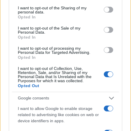
I want to opt-out of the Sharing of my
personal data.
Presidenziali USA 2024: le
Opted In
criptovalute entrano in politica
I want to opt-out of the Sale of my
Personal Data.
Opted In
di
BTCSentinel
4.6k
1 Agosto 2023, 11:36
I want to opt-out of processing my
Personal Data for Targeted Advertising.
Opted In
I want to opt-out of Collection, Use,
Retention, Sale, and/or Sharing of my
Personal Data that Is Unrelated with the
Purposes for which it was collected.
Opted Out
Google consents
I want to allow Google to enable storage
related to advertising like cookies on web or
device identifiers in apps.