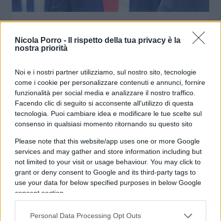
Trump incriminato: ecco il piano
Dem per blindare la Casa Bianca nel
Nicola Porro -
Il rispetto della tua privacy è la
nostra priorità
2024
Noi e i nostri partner utilizziamo, sul nostro sito, tecnologie
di
Federico Punzi
come i cookie per personalizzare contenuti e annunci, fornire
6.6k
3 Agosto 2023, 5:57
funzionalità per social media e analizzare il nostro traffico.
Facendo clic di seguito si acconsente all'utilizzo di questa
tecnologia. Puoi cambiare idea e modificare le tue scelte sul
consenso in qualsiasi momento ritornando su questo sito
Please note that this website/app uses one or more Google
services and may gather and store information including but
not limited to your visit or usage behaviour. You may click to
grant or deny consent to Google and its third-party tags to
use your data for below specified purposes in below Google
consent section.
Personal Data Processing Opt Outs