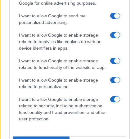
Google for online advertising purposes.
massimo 5 leader del partito hanno rimosso il
candidato scelto da 14 milioni di elettori alle
I want to allow Google to send me
personalized advertising.
primarie semplicemente perché stava andando
troppo male nei sondaggi
, sostituendolo con
I want to allow Google to enable storage
una candidata da loro scelta. Non vogliamo
related to analytics like cookies on web or
device identifiers in apps.
chiamarlo
“coup”
? Ma certo non sarebbe proprio il
massimo per un partito chiamato “democratico”.
I want to allow Google to enable storage
related to functionality of the website or app.
Le modalità e le tempistiche del ritiro di Biden
I want to allow Google to enable storage
non sono certo tra le più trasparenti e lineari, a
related to personalization.
cominciare da quel dibattito tv che qualcuno ha
I want to allow Google to enable storage
voluto fosse organizzato per la prima volta nella
related to security, including authentication
storia
prima
delle convention dei due partiti –
functionality and fraud prevention, and other
evidentemente, prevedendo la
débacle
, in modo
user protection.
che ci fosse il tempo per il
cambio in corsa del
candidato
.