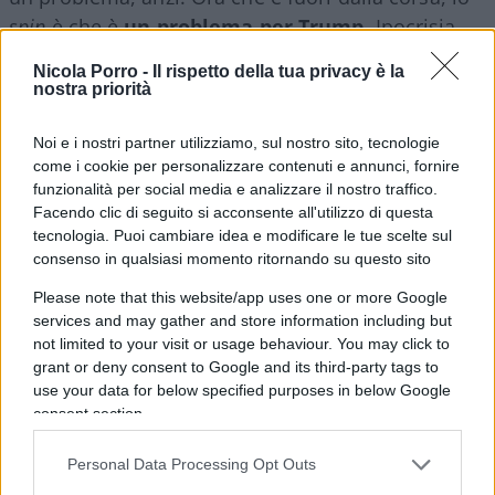
spin
è che è
un problema per Trump
. Ipocrisia
all’ennesima potenza.
Nicola Porro -
Il rispetto della tua privacy è la
nostra priorità
Ma il problema non è mai stato l’età in sé, bensì le
Noi e i nostri partner utilizziamo, sul nostro sito, tecnologie
condizioni di salute, il
declino cognitivo
che tutti
come i cookie per personalizzare contenuti e annunci, fornire
abbiamo visto. Già nella campagna del 2020, se
funzionalità per social media e analizzare il nostro traffico.
ricordate, Biden ha tenuto pochissimi comizi,
Facendo clic di seguito si acconsente all'utilizzo di questa
tecnologia. Puoi cambiare idea e modificare le tue scelte sul
quasi tutti nei giorni finali, tanto che i suoi
consenso in qualsiasi momento ritornando su questo sito
avversari ironizzavano parlando di una campagna
condotta dal
“basement”
, dal seminterrato. Gli
Please note that this website/app uses one or more Google
services and may gather and store information including but
episodi di assenza si sono fatti via via più
not limited to your visit or usage behaviour. You may click to
frequenti e meno controllabili dallo staff.
grant or deny consent to Google and its third-party tags to
use your data for below specified purposes in below Google
consent section.
Motivo di salute o altro?
Personal Data Processing Opt Outs
La minaccia di attivazione del 25esimo