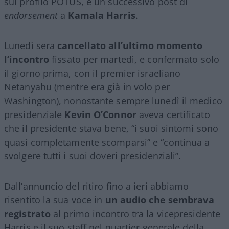
sul profilo POTUS, e un successivo post di
endorsement
a
Kamala Harris
.
Lunedì sera
cancellato all’ultimo momento
l’incontro
fissato per martedì, e confermato solo
il giorno prima, con il premier israeliano
Netanyahu (mentre era già in volo per
Washington), nonostante sempre lunedì il medico
presidenziale
Kevin O’Connor
aveva certificato
che il presidente stava bene, “i suoi sintomi sono
quasi completamente scomparsi” e “continua a
svolgere tutti i suoi doveri presidenziali”.
Dall’annuncio del ritiro fino a ieri abbiamo
risentito la sua voce in
un audio che sembrava
registrato
al primo incontro tra la vicepresidente
Harris e il suo staff nel quartier generale della