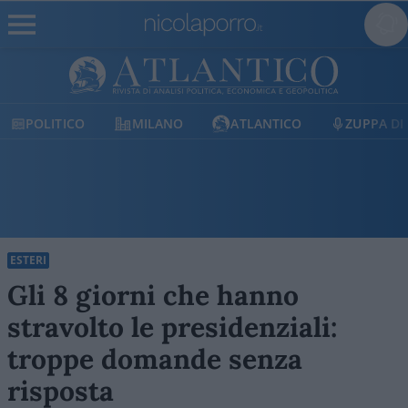
MILANO
ATLANTICO
ZUPPA DI PORRO
E
ESTERI
Gli 8 giorni che hanno
stravolto le presidenziali:
troppe domande senza
risposta