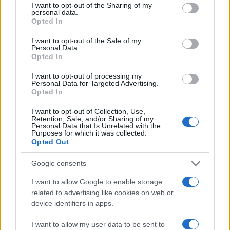
emendamento sarebbe la conferma che le
I want to opt-out of the Sharing of my
personal data.
condizioni di salute (o meglio, il fatto che il
Opted In
declino mentale sia ormai pubblicamente
I want to opt-out of the Sale of my
evidente) sono il vero motivo del ritiro. D’altronde,
Personal Data.
Opted In
se così non fosse, la minaccia non avrebbe potuto
funzionare. Ma se è così, di tutta evidenza Biden
I want to opt-out of processing my
Personal Data for Targeted Advertising.
non è in condizioni
nemmeno di portare a
Opted In
termine il mandato
(restano ancora circa sei
I want to opt-out of Collection, Use,
mesi). Cosa accadrebbe se durante un’emergenza,
Retention, Sale, and/or Sharing of my
Personal Data that Is Unrelated with the
o un evento pubblico internazionale, avesse un
Purposes for which it was collected.
Opted Out
vuoto, si spegnesse improvvisamente (il che
potrebbe essere già accaduto)?
Google consents
I want to allow Google to enable storage
Ma se così non fosse, se come ci è stato ripetuto
related to advertising like cookies on web or
fino al 27 giugno il presidente è
“sharp as a tack”
,
device identifiers in apps.
sarebbe ancora più grave per il Partito
I want to allow my user data to be sent to
Democratico. Ciò significherebbe che 4 o