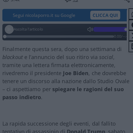
Segui nicolaporro.it su Google
CLICCA QUI
Ascolta l'articolo
0:00
/
--:--
Finalmente questa sera, dopo una settimana di
blackout
e l’annuncio del suo ritiro via
social
,
tramite una lettera firmata elettronicamente,
rivedremo il presidente
Joe Biden
, che dovrebbe
tenere un discorso alla nazione dallo Studio Ovale
– ci aspettiamo per
spiegare le ragioni del suo
passo indietro
.
La rapida successione degli eventi, dal fallito
tentativo di assassinio di
Donald Trump
, sabato