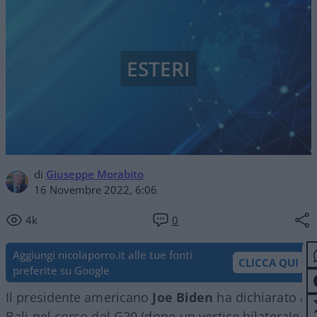
ESTERI
di
Giuseppe Morabito
16 Novembre 2022, 6:06
4k
0
Aggiungi nicolaporro.it alle tue fonti
CLICCA QUI
preferite su Google
Il presidente americano
Joe Biden
ha dichiarato a
Bali nel corso del G20 (dopo un vertice bilaterale