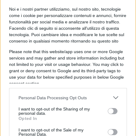
con una precisione senza precedenti.
Noi e i nostri partner utilizziamo, sul nostro sito, tecnologie
come i cookie per personalizzare contenuti e annunci, fornire
funzionalità per social media e analizzare il nostro traffico.
TSMC
detiene circa
il 55 per cento del mercato
Facendo clic di seguito si acconsente all'utilizzo di questa
globale
e Taiwan produce quasi tutti i processori
tecnologia. Puoi cambiare idea e modificare le tue scelte sul
più avanzati, una posizione di mercato
consenso in qualsiasi momento ritornando su questo sito
assolutamente di vertice. E produce ogni anno
Please note that this website/app uses one or more Google
quasi un terzo della nuova potenza di calcolo su
services and may gather and store information including but
cui facciamo affidamento.
not limited to your visit or usage behaviour. You may click to
grant or deny consent to Google and its third-party tags to
use your data for below specified purposes in below Google
Ciò ha reso
TSMC
una delle aziende di
maggior
consent section.
valore
al mondo e più diventa indispensabile per
Personal Data Processing Opt Outs
l’economia globale, maggiore è il rischio che il
Comitato centrale del Partito Comunista Cinese
I want to opt-out of the Sharing of my
personal data.
ordini l’invasione.
Opted In
I want to opt-out of the Sale of my
Persino gli investitori, che per anni hanno scelto
Personal Data.