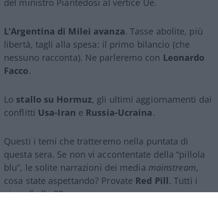
del ministro Piantedosi al vertice Ue.
L’Argentina di Milei avanza
. Tasse abolite, più
libertà, tagli alla spesa: il primo bilancio (che
nessuno racconta). Ne parleremo con
Leonardo
Facco
.
Lo
stallo su Hormuz
, gli ultimi aggiornamenti dai
conflitti
Usa-Iran
e
Russia-Ucraina
.
Questi i temi che tratteremo nella puntata di
questa sera. Se non vi accontentate della “pillola
blu”, le solite narrazioni dei media
mainstream
,
cosa state aspettando? Provate
Red Pill
. Tutti i
giovedì alle 23
su
NicolaPorro.it
,
Atlanticoquotidiano.it
e i rispettivi