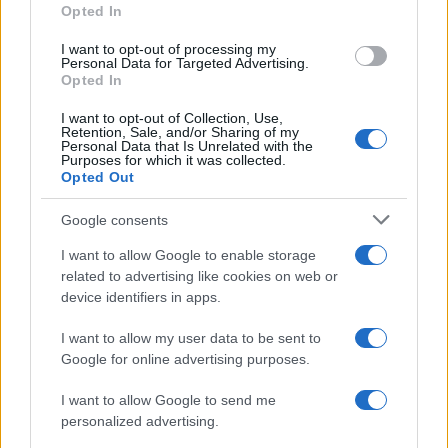
Opted In
di ignorare la
crescente gravità
dell’antagonismo
Usa-Cina Popolare hanno iniziato a guardare
I want to opt-out of processing my
Personal Data for Targeted Advertising.
nervosamente la mappa delle fabbriche di
chip
di
Opted In
TSMC
, disposte lungo la costa occidentale dello
I want to opt-out of Collection, Use,
Stretto di Taiwan. La pace dunque va a vantaggio
Retention, Sale, and/or Sharing of my
Personal Data that Is Unrelated with the
di ogni Paese (industrializzato e non), data la
Purposes for which it was collected.
Opted Out
dipendenza del mondo dalla catena di fornitura di
semiconduttori a Taiwan.
Google consents
I want to allow Google to enable storage
Negli Stati Uniti, la discussione sui semiconduttori
related to advertising like cookies on web or
si è incentrata sul deficit di
chip
per le automobili
device identifiers in apps.
che ha congelato le fabbriche per parte del 2021 e
I want to allow my user data to be sent to
del 2022. Eppure, le aziende mondiali di
chip
Google for online advertising purposes.
hanno effettivamente prodotto più semiconduttori
nel corso della pandemia, l’8 per cento in più nel
I want to allow Google to send me
personalized advertising.
2020 e il 20 per cento in più nel 2021. La carenza è