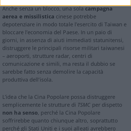
Anche senza un blocco, una sola
campagna
aerea e missilistica
cinese potrebbe
depotenziare in modo totale l’esercito di Taiwan e
bloccare l’economia del Paese. In un paio di
giorni, in assenza di aiuti immediati statunitensi,
distruggere le principali risorse militari taiwanesi
– aeroporti, strutture radar, centri di
comunicazione e simili, ma resta il dubbio se
sarebbe fatto senza demolire la capacità
produttiva dell’isola.
L’idea che la Cina Popolare possa distruggere
semplicemente le strutture di
TSMC
per dispetto
non ha senso
, perché la Cina Popolare
soffrirebbe quanto chiunque altro, soprattutto
perché gli Stati Uniti e i suoi alleati avrebbero