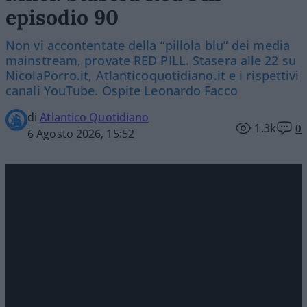
episodio 90
Non vi accontentate della “pillola blu” dei media
mainstream, provate RED PILL. Stasera alle 22 su
NicolaPorro.it, Atlanticoquotidiano.it e i rispettivi
canali YouTube. Ospite Leonardo Facco
di
Atlantico Quotidiano
1.3k
0
6 Agosto 2026, 15:52