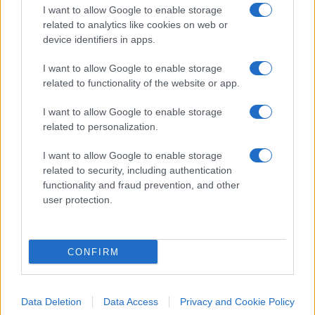
derivata da una
maggiore domanda
, non da
I want to allow Google to enable storage
problemi con l’offerta.
related to analytics like cookies on web or
device identifiers in apps.
Le ipotesi di attacco cinese
I want to allow Google to enable storage
related to functionality of the website or app.
Evidente che non è difficile immaginare come
I want to allow Google to enable storage
potrebbe crollare l’offerta di semiconduttori
in
related to personalization.
caso di aggressione di Pechino
con è
un’invasione in stile
D-Day
, con centinaia di navi
I want to allow Google to enable storage
related to security, including authentication
cinesi che attraversano lo Stretto e sbarcano
functionality and fraud prevention, and other
migliaia di elementi di fanteria.
user protection.
Altre opzioni sarebbero più facili da implementare
CONFIRM
per il PLA. Un
blocco aereo e marittimo parziale
sarebbe impossibile da sconfiggere da solo per
Taiwan.
Data Deletion
Data Access
Privacy and Cookie Policy