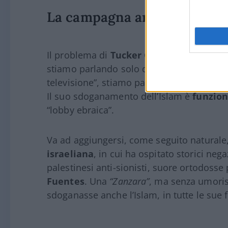
La campagna anti-israelian
Il problema di
Tucker Carlson
è grave ed 
stiamo parlando solo di un “ex opinionist
televisione”, stiamo parlando di uno degl
Il suo sdoganamento dell’Islam è
funzion
“lobby ebraica”.
Va ad aggiungersi, come seguito naturale
israeliana
, in cui ha ospitato storici neg
palestinesi anti-sionisti, suore ortodosse 
Fuentes
. Una
“Zanzara”
, ma senza umorism
sdoganasse anche l’Islam, in tutte le sue 