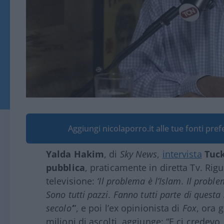
Aggiungi nicolaporro.it alle tue fonti pre
Yalda Hakim
, di
Sky News
,
intervista
Tuck
pubblica
, praticamente in diretta Tv. Rigu
televisione:
‘Il problema è l’Islam. Il probl
Sono tutti pazzi. Fanno tutti parte di questa
secolo’
”, e poi l’ex opinionista di
Fox
, ora 
milioni di ascolti, aggiunge: “E ci credevo