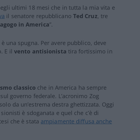
gli ultimi 18 mesi che in tutta la mia vita e
va
il senatore repubblicano
Ted Cruz
, tre
magogo in America
”.
e è una spugna. Per avere pubblico, deve
. E il
vento antisionista
tira fortissimo in
smo classico
che in America ha sempre
” sul governo federale. L’acronimo Zog
 solo da un’estrema destra ghettizzata. Oggi
 sionisti è sdoganata e quel che c’è di
tesi che è stata
ampiamente diffusa anche