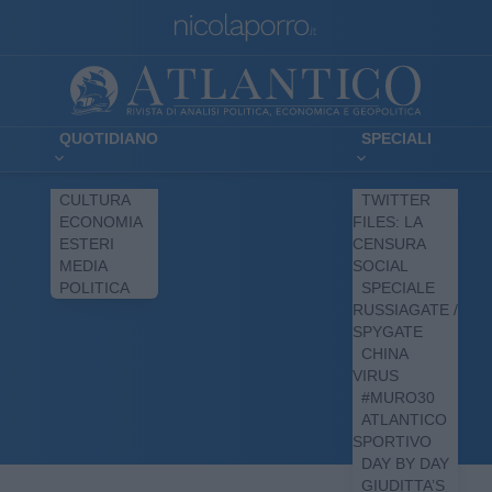
QUOTIDIANO
SPECIALI
CULTURA
TWITTER
ECONOMIA
FILES: LA
ESTERI
CENSURA
MEDIA
SOCIAL
POLITICA
SPECIALE
RUSSIAGATE /
SPYGATE
CHINA
VIRUS
#MURO30
ATLANTICO
SPORTIVO
DAY BY DAY
GIUDITTA’S