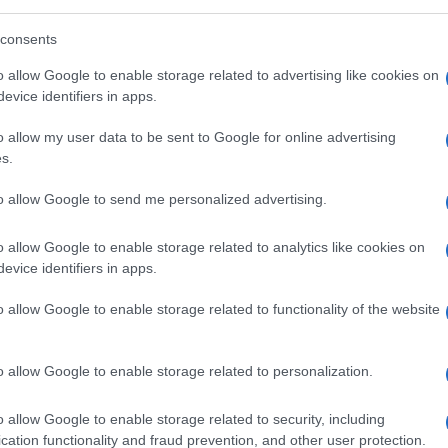
consents
rrivi dal Qatar
e sia anche molto costosa.
o allow Google to enable storage related to advertising like cookies on
fino a prova contraria. Sta di fatto che
evice identifiers in apps.
ri, puntata dopo puntata,
tutta la
o allow my user data to be sent to Google for online advertising
 la stessa promossa da
Al Jazeera
.
s.
to allow Google to send me personalized advertising.
o allow Google to enable storage related to analytics like cookies on
e non altro per sopravvivenza, non ha fatto
evice identifiers in apps.
o pure il regime di Teheran
. Ha definito la
l movimento MAGA. E comunque è la
fine
o allow Google to enable storage related to functionality of the website
n presidente “ricattato” da Israele, o
o: “Stanno prendendo decisioni sulla base di
o allow Google to enable storage related to personalization.
enda, cosa è meglio per Israele, cosa è
o allow Google to enable storage related to security, including
cation functionality and fraud prevention, and other user protection.