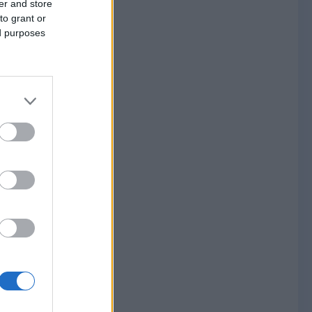
er and store
to grant or
ed purposes