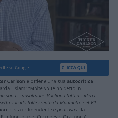
ferite su Google
CLICCA QUI
er Carlson
e ottiene una sua
autocritica
arda l’Islam: “Molte volte ho detto in
ema sono i musulmani. Vogliono tutti ucciderci.
 setta suicida folle creata da Maometto nel VII
giornalista indipendente e
podcaster
da
. Ero fuori di me. Ci credevo. Ora, non è