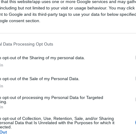
 that this website/app uses one or more Google services and may gath
including but not limited to your visit or usage behaviour. You may click 
 to Google and its third-party tags to use your data for below specifi
ogle consent section.
 temporale, quasi
3.000 americani sono
’11 settembre alle Torri Gemelle e al
la storia degli Usa dopo il 2001,
Tucker
l Data Processing Opt Outs
o a Fort Hood (2009), l’attentato alla
 Bernardino (2015), l’attentato alla
o opt-out of the Sharing of my personal data.
g
di New York (2017), l’attentato alla base
In
i Capodanno a New Orleans (2025).
o opt-out of the Sale of my Personal Data.
In
questi episodi? Non è possibile, perché li
no e non aveva dubbi sulla loro matrice
to opt-out of processing my Personal Data for Targeted
ing.
arrazione
. Che vuol dire, letteralmente:
In
la realtà. Probabilmente facendo credere di
o opt-out of Collection, Use, Retention, Sale, and/or Sharing
pillola rossa”
che gli ha aperto gli occhi sulla
ersonal Data that Is Unrelated with the Purposes for which it
lected.
Out