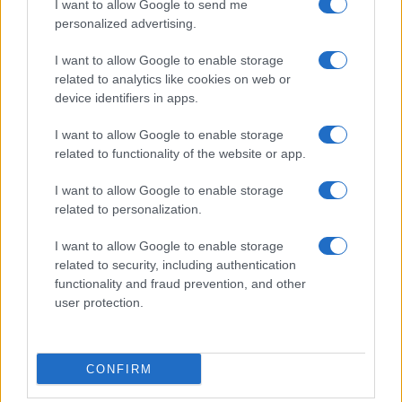
Museveni ha dichiarato che
non c’è motivo di
I want to allow Google to send me
criticare la Russia
per aver invaso l’Ucraina.
personalized advertising.
Inoltre ha lodato e ringraziato la Russia per essere
I want to allow Google to enable storage
sempre stata vicino ai Paesi africani nella loro
related to analytics like cookies on web or
lotta contro il colonialismo. Il generale Muhoozi
device identifiers in apps.
Kainerugaba, suo figlio e probabile successore,
I want to allow Google to enable storage
era stato il primo alto ufficiale militare africano a
related to functionality of the website or app.
esprimere sostegno alla Russia, “come la maggior
I want to allow Google to enable storage
parte dell’umanità, che non è bianca”.
related to personalization.
Una propaganda stantia
I want to allow Google to enable storage
related to security, including authentication
functionality and fraud prevention, and other
Il rituale stantio di Lavrov, i suoi
luoghi comuni
user protection.
terzomondisti
in altri momenti avrebbero
esaltato folle di africani. Ma non sono più i tempi.
Gli stessi africani vi hanno ricorso sempre meno
CONFIRM
man mano che le prime generazioni di leader post