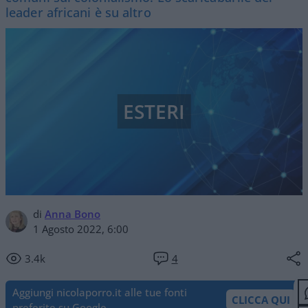
leader africani è su altro
ESTERI
di
Anna Bono
1 Agosto 2022, 6:00
3.4k
4
Aggiungi nicolaporro.it alle tue fonti
CLICCA QUI
preferite su Google