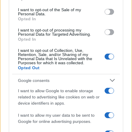
Il presidente ugandese
Yoweri Museveni
è un
I want to opt-out of the Sale of my
Personal Data.
esempio, anzi un idealtipo di come tanti leader
Opted In
africani regolano i loro rapporti con il resto del
I want to opt-out of processing my
mondo. L’alleanza dell’Uganda con l’Occidente è
Personal Data for Targeted Advertising.
Opted In
forte e di lunga data. Ma Museveni ormai è al
potere da 36 anni. Da tempo e sempre di più
si
I want to opt-out of Collection, Use,
Retention, Sale, and/or Sharing of my
dubita delle sue credenziali democratiche
.
Personal Data that Is Unrelated with the
Purposes for which it was collected.
Opted Out
“È chiaro – spiega Sarah Bireete, presidente del
Google consents
Centro per la
governance
costituzionale di
Kampala, la capitale ugandese – perché rispolveri
I want to allow Google to enable storage
related to advertising like cookies on web or
adesso sentimenti anticoloniali e si avvicini alla
device identifiers in apps.
Russia che non fa domande su diritti umani e
sulla democrazia”.
I want to allow my user data to be sent to
Google for online advertising purposes.