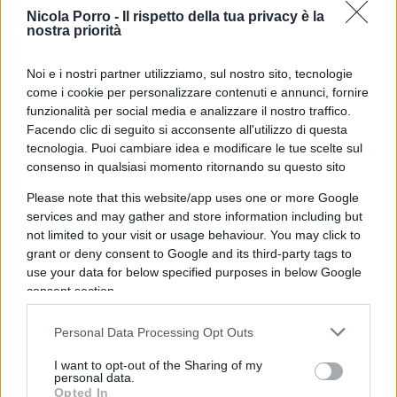
Nicola Porro -
Il rispetto della tua privacy è la
nostra priorità
Lavrov ha ripreso e ampliato queste affermazioni
Noi e i nostri partner utilizziamo, sul nostro sito, tecnologie
parlando a un gruppo di diplomatici invitati
come i cookie per personalizzare contenuti e annunci, fornire
presso l’ambasciata russa nella capitale etiope,
funzionalità per social media e analizzare il nostro traffico.
Facendo clic di seguito si acconsente all'utilizzo di questa
Addis Abeba: “sono sicuro – ha poi concluso – che
tecnologia. Puoi cambiare idea e modificare le tue scelte sul
la stragrande maggioranza dei Paesi del mondo
consenso in qualsiasi momento ritornando su questo sito
non vogliono vivere come se fossero tornati i
Please note that this website/app uses one or more Google
tempi coloniali”.
services and may gather and store information including but
not limited to your visit or usage behaviour. You may click to
grant or deny consent to Google and its third-party tags to
Le reazioni dei governi africani
use your data for below specified purposes in below Google
consent section.
Le parole di Lavrov sono state accolte con
moderato assenso in Egitto, apprezzate in Etiopia
Personal Data Processing Opt Outs
e Repubblica del Congo, approvate
I want to opt-out of the Sharing of my
incondizionatamente in Uganda.
personal data.
Opted In