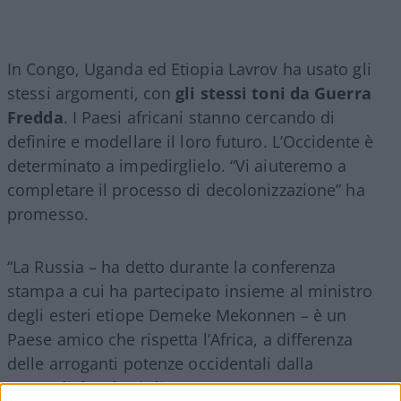
In Congo, Uganda ed Etiopia Lavrov ha usato gli
stessi argomenti, con
gli stessi toni da Guerra
Fredda
. I Paesi africani stanno cercando di
definire e modellare il loro futuro. L’Occidente è
determinato a impedirglielo. “Vi aiuteremo a
completare il processo di decolonizzazione” ha
promesso.
“La Russia – ha detto durante la conferenza
stampa a cui ha partecipato insieme al ministro
degli esteri etiope Demeke Mekonnen – è un
Paese amico che rispetta l’Africa, a differenza
delle arroganti potenze occidentali dalla
mentalità colonialista
”.