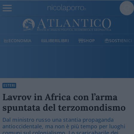
ECONOMIA
LIBERILIBRI
SHOP
SOSTIENICI
ESTERI
Lavrov in Africa con l’arma
spuntata del terzomondismo
Dal ministro russo una stantia propaganda
antioccidentale, ma non è più tempo per luoghi
comuni sul colonialismo. Lo scaricabarile dei